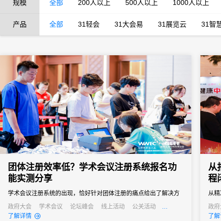
规模
全部
200人以上
500人以上
1000人以上
产品
全部
31轻会
31大会易
31展览云
31智
团体注册效率低？学术会议注册系统报名功
从
能实测分享
程
学术会议注册系统的出现，恰好针对团体注册的痛点给出了解决方
从精
案。“批量导入+自主报名”的模式，让不同需求的团体都能找到高效
终实
政府大会
学术会议
论坛峰会
线上活动
公关活动
政府
发布会
培训会
招商会
发布
了解详情
了解
的注册方式。
方拥