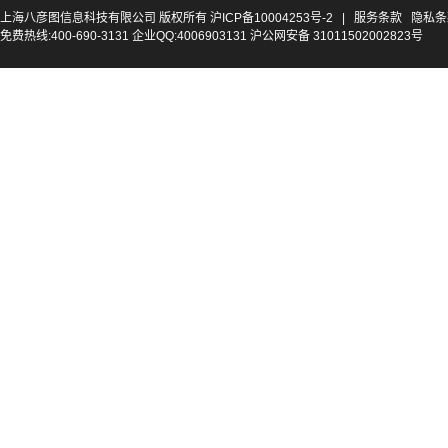
上海八彦图信息科技有限公司 版权所有
沪ICP备10004253号-2
|
服务条款
隐私条
免费热线:400-690-3131 企业QQ:4006903131 沪公网安备 31011502002823号