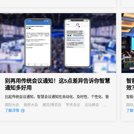
别再用传统会议通知！这5点差异告诉你智慧
智
通知多好用
效
比起传统会议通知，智慧会议通知在自动化、及时性、个性化、管
智能
理效率和AI应用上都有明显优势。
的全
国际大会
政府大会
展览/博览会
学术会议
论坛峰会
国际
线上活动
线上展会
产业
了解详情
了解
本。