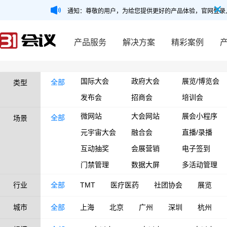
通知：尊敬的用户，为给您提供更好的产品体验，官网登录
产品服务
解决方案
精彩案例
国际大会
政府大会
展览/博览会
全部
类型
发布会
招商会
培训会
微网站
大会网站
展会小程序
全部
场景
元宇宙大会
融合会
直播/录播
互动抽奖
会展营销
电子签到
门禁管理
数据大屏
多活动管理
行业
全部
TMT
医疗医药
社团协会
展览
城市
全部
上海
北京
广州
深圳
杭州