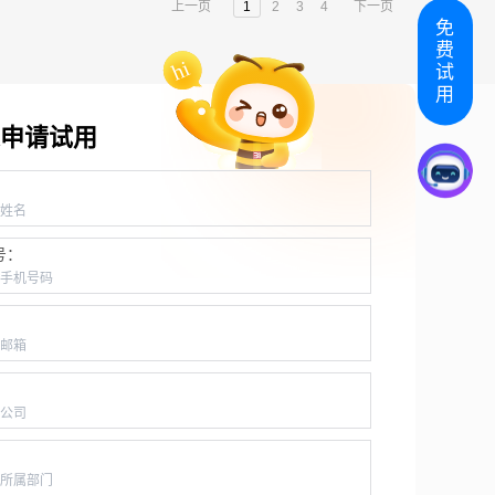
上一页
1
2
3
4
下一页
免
费
试
用
申请试用
：
号：
：
：
：