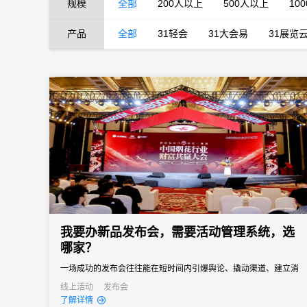
规模
全部
200人以上
500人以上
10
产品
全部
31轻会
31大会易
31展览
我要办新品发布会，需要活动管理系统，选
哪家？
一场成功的发布会往往能在短时间内引爆舆论、撬动渠道、建立消
费者认知。然而对于主办方来说，新品发布会也是一场“高难度战
线上活动
发布会
了解详情
役”，稍有不慎就可能影响传播效果。选择一款真正懂新品发布会场