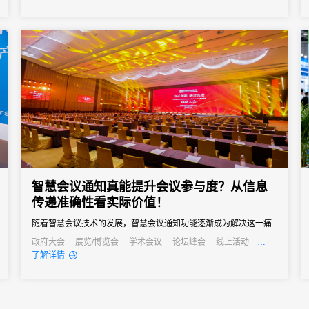
从“人力密集型”向“智能高效型”深度转型，实现关键场景体验质的飞
跃。
智慧会议通知真能提升会议参与度？从信息
传递准确性看实际价值！
随着智慧会议技术的发展，智慧会议通知功能逐渐成为解决这一痛
点的关键，其通过自动化、多渠道的信息传递方式，从根源上提升
政府大会
展览/博览会
学术会议
论坛峰会
线上活动
公关活动
发布会
培训会
招商会
了解详情
信息传递准确性，进而为会议参与度注入新活力。