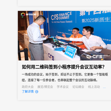
景、能精准解决痛点的活动管理系统，成为主办方的核心诉求。但
是市面上的活动管理系统五花八门，多数属于“通用型”工具，看似功
能...
如何用二维码签到小程序提升会议互动率？
一场成功的会议，始于签到，却远不止于签到。它更像一个智能枢
纽，连接了每一位参会者，也串联起整个会议的互动脉络。
政府大会
展览/博览会
学术会议
论坛峰会
线上活动
线上展会
经销商大会
公关活动
发布会
了解详情