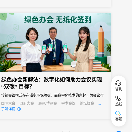
绿色办会新解法：数字化如何助力会议实现
“双碳” 目标？
咨询
传统会议模式存在诸多环保短板，而数字化技术的兴起，为会议行
业实现绿色转型、达成“双碳”目标提供了新的解法。
国际大会
政府大会
展览/博览会
学术会议
论坛峰会
热线
线上活动
线上展会
产业大会
了解详情
客服