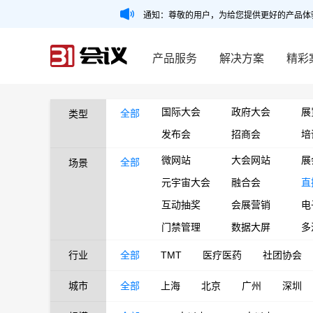
通知：尊敬的用户，为给您提供更好的产品体
产品服务
解决方案
精彩
国际大会
政府大会
展
全部
类型
发布会
招商会
培
微网站
大会网站
展
全部
场景
元宇宙大会
融合会
直
互动抽奖
会展营销
电
门禁管理
数据大屏
多
行业
全部
TMT
医疗医药
社团协会
城市
全部
上海
北京
广州
深圳