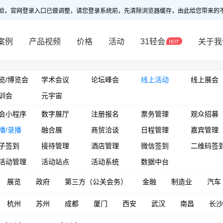
验，官网登录入口已做调整，请您登录系统前，先清除浏览器缓存，由此给您带来的
案例
产品视频
价格
活动
31轻会
关于我
览/博览会
学术会议
论坛峰会
线上活动
线上展会
训会
元宇宙
会小程序
数字展厅
注册报名
票务管理
观众招募
播/录播
融合展
商贸洽谈
日程管理
嘉宾管理
子签到
接待管理
酒店管理
微信签到
二维码签
活动管理
活动站点
活动系统
数据中台
展览
政府
第三方（公关会务）
金融
制造业
汽车
杭州
苏州
成都
厦门
西安
武汉
南昌
长沙