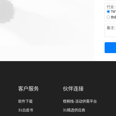
行业
TM
协
备注
客户服务
伙伴连接
软件下载
梧桐栈-活动供需平台
31白皮书
31精选供应商