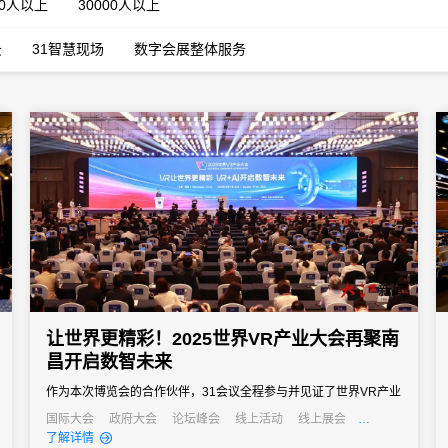
00人以上
30000人以上
云
31智慧现场
数字会展整体服务
让世界更精彩！2025世界VR产业大会再聚南
昌开启数智未来
作为本次博览会的合作伙伴，31会议全程参与并见证了世界VR产业
大会的飞速发展与深刻变革，并依托专业的会展服务能力与创新技
国际大会
政府大会
论坛峰会
线上活动
线上展会
产业大会
经销商大会
了解详情
术支撑为博览会的顺利举办提供了坚实有力的保障，推动会务运营