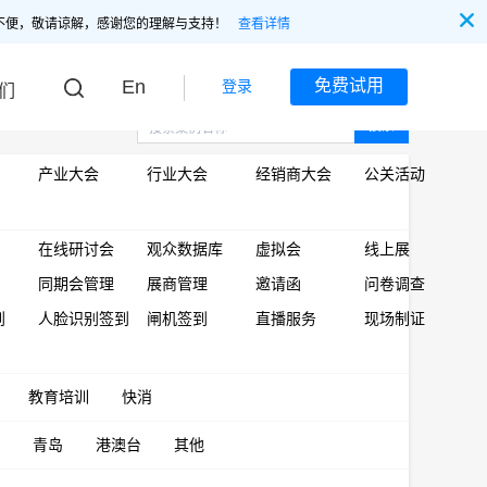
不便，敬请谅解，感谢您的理解与支持！
查看详情
En
免费试用
登录
们
搜索
产业大会
行业大会
经销商大会
公关活动
在线研讨会
观众数据库
虚拟会
线上展
同期会管理
展商管理
邀请函
问卷调查
到
人脸识别签到
闸机签到
直播服务
现场制证
教育培训
快消
青岛
港澳台
其他