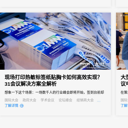
服务
作到民
现场打印热敏标签纸贴胸卡如何高效实现？
大
31会议解决方案全解析
议
想象一下这个场景：一场数千人的行业峰会即将开始，签到台前却
在策
排起了长龙。工作人员手忙脚乱地在厚厚一沓预先打印好的胸卡中
点。
国际大会
政府大会
学术会议
论坛峰会
经销商大会
国际
招商会
行业
了解详情
了解
寻找参会者的名字，偶尔还会遇到名字拼写错误或临时换人导致的
堵、
尴尬。参会者焦急等待，主办方压力倍增，这不仅严重影响了活动
参会
的开场体验，更拉低了整个活动的专业形象。
重要
方案凭