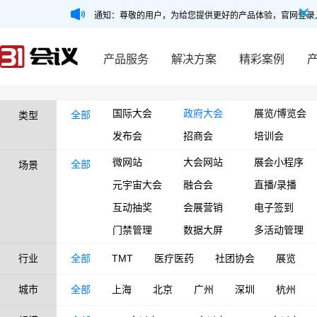
通知：尊敬的用户，为给您提供更好的产品体验，官网登录
产品服务
解决方案
精彩案例
国际大会
政府大会
展览/博览会
全部
类型
发布会
招商会
培训会
微网站
大会网站
展会小程序
全部
场景
元宇宙大会
融合会
直播/录播
互动抽奖
会展营销
电子签到
门禁管理
数据大屏
多活动管理
行业
全部
TMT
医疗医药
社团协会
展览
城市
全部
上海
北京
广州
深圳
杭州