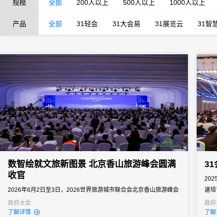
规模
全部
200人以上
500人以上
1000人以上
产品
全部
31轻会
31大会易
31展览云
31智
数智绘就文旅新图景 北京香山旅游峰会圆满
3
收官
20
2026年6月2日至3日，2026世界旅游城市联合会北京香山旅游峰会
速培
在北京成功举办。
作为
政府大会
政府
了解详情
了解
动产