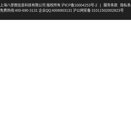
上海八彦图信息科技有限公司 版权所有
沪ICP备10004253号-2
|
服务条款
隐私条
免费热线:400-690-3131 企业QQ:4006903131 沪公网安备 31011502002823号