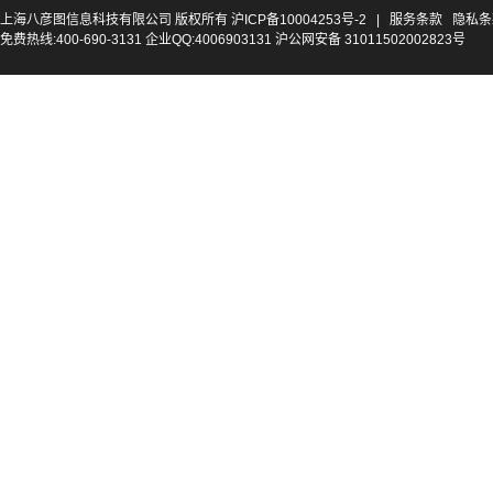
上海八彦图信息科技有限公司 版权所有
沪ICP备10004253号-2
|
服务条款
隐私条
免费热线:400-690-3131 企业QQ:4006903131 沪公网安备 31011502002823号