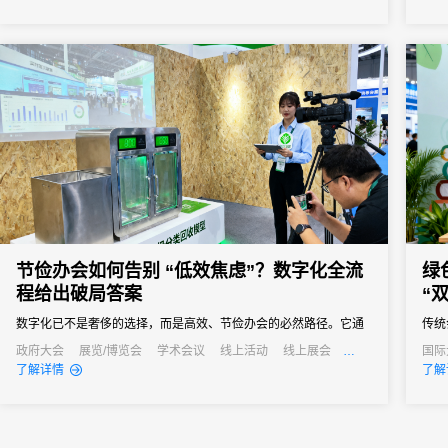
景、能精准解决痛点的活动管理系统，成为主办方的核心诉求。但
从“
是市面上的活动管理系统五花八门，多数属于“通用型”工具，看似功
跃。
能...
节俭办会如何告别 “低效焦虑”？数字化全流
绿
程给出破局答案
“
数字化已不是奢侈的选择，而是高效、节俭办会的必然路径。它通
传统
过技术手段打通会议管理的各个环节，用自动化替代人工操作、以
业实
政府大会
展览/博览会
学术会议
线上活动
线上展会
国际
公关活动
招商会
线上
了解详情
了解
数据化驱动决策、以无纸化践行绿色理念，最终实现成本降低与效
率提升的真正协同。