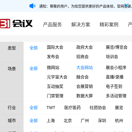
通知：尊敬的用户，为给您提供更好的产品体验，官网登录
产品服务
解决方案
精彩案例
国际大会
政府大会
展览/博览会
全部
类型
发布会
招商会
培训会
微网站
大会网站
展会小程序
全部
场景
元宇宙大会
融合会
直播/录播
互动抽奖
会展营销
电子签到
门禁管理
数据大屏
多活动管理
行业
全部
TMT
医疗医药
社团协会
展览
城市
全部
上海
北京
广州
深圳
杭州