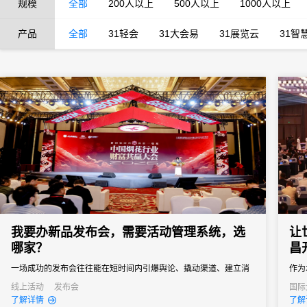
规模
全部
200人以上
500人以上
1000人以上
产品
全部
31轻会
31大会易
31展览云
31智
我要办新品发布会，需要活动管理系统，选
让
哪家？
昌
一场成功的发布会往往能在短时间内引爆舆论、撬动渠道、建立消
作为
费者认知。然而对于主办方来说，新品发布会也是一场“高难度战
大会
线上活动
发布会
国际
产业
了解详情
了解
役”，稍有不慎就可能影响传播效果。选择一款真正懂新品发布会场
术支