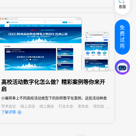
客服
免
费
试
用
高校活动数字化怎么做？精彩案例等你来开
启
小编将奉上不同高校活动类型下的别样数字化案例，这些活动种类
多，需求多样，涉及高校的学术会议和论坛、高校的展览、校友活
学术会议
线上活动
线上展会
行业大会
发布会
培训会
了解详情
动和社团活动、文艺赛事活动、培训活动、招聘活动等，类型之
多、数量之广，均可在一个平台实现管理。希望这些案例能给高校
相关管理人员一些启发和灵感，让31助力各大高校活动主办实现智
能管理、轻...