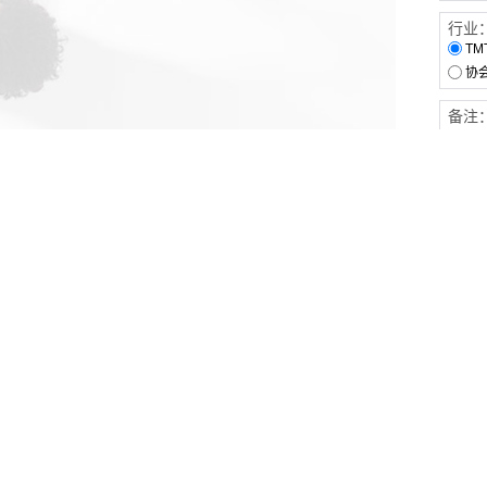
行业
TM
协
备注
客户服务
伙伴连接
软件下载
梧桐栈-活动供需平台
31白皮书
31精选供应商