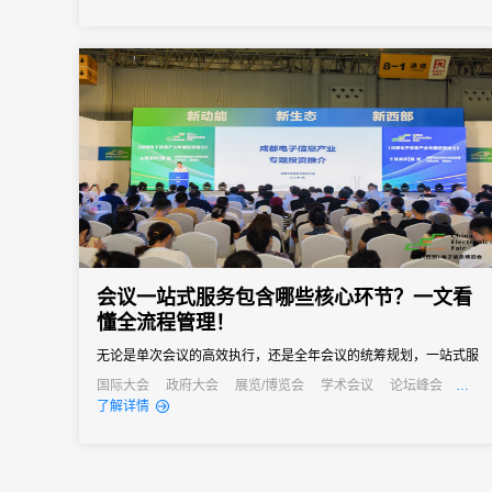
会议一站式服务包含哪些核心环节？一文看
懂全流程管理！
无论是单次会议的高效执行，还是全年会议的统筹规划，一站式服
务都能成为主办方的得力助手，帮助企业在节省成本的同时，提升
国际大会
政府大会
展览/博览会
学术会议
论坛峰会
线上活动
公关活动
发布会
培训会
了解详情
会议影响力，实现办会目标。