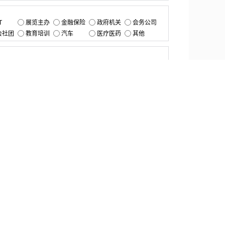
：
T
展览主办
金融保险
政府机关
会务公司
会社团
教育培训
汽车
医疗医药
其他
：
提交
资源中心
产品更新
白皮书与报告