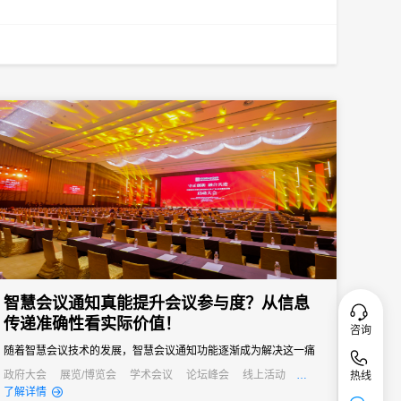
智慧会议通知真能提升会议参与度？从信息
传递准确性看实际价值！
咨询
随着智慧会议技术的发展，智慧会议通知功能逐渐成为解决这一痛
点的关键，其通过自动化、多渠道的信息传递方式，从根源上提升
政府大会
展览/博览会
学术会议
论坛峰会
线上活动
热线
公关活动
发布会
培训会
招商会
了解详情
信息传递准确性，进而为会议参与度注入新活力。