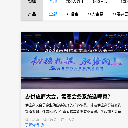
规模
全部
200人以上
500人以上
10
产品
全部
31轻会
31大会易
31展览
办供应商大会，需要会务系统选哪家？
供应商大会是企业供应链管理的核心场景，涉及供应商分级邀约、
采购谈判、保密协议、供需对接等多重复杂需求。供应商大会与普
通企业会议有本质区别——它既是企业面向供应链伙伴的年度沟通
线上活动
线上展会
产业大会
了解详情
窗口，也是采购策略落地、供需关系深化的关键场景。