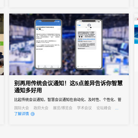
之界、破业务之界"三重破界之势，擘画公司高质量发展的全新蓝
图。
别再用传统会议通知！这5点差异告诉你智慧
通知多好用
比起传统会议通知，智慧会议通知在自动化、及时性、个性化、管
理效率和AI应用上都有明显优势。
国际大会
政府大会
展览/博览会
学术会议
论坛峰会
线上活动
线上展会
了解详情