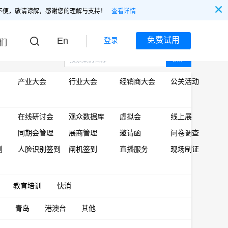
不便，敬请谅解，感谢您的理解与支持！
查看详情
En
免费试用
登录
们
搜索
产业大会
行业大会
经销商大会
公关活动
在线研讨会
观众数据库
虚拟会
线上展
同期会管理
展商管理
邀请函
问卷调查
到
人脸识别签到
闸机签到
直播服务
现场制证
教育培训
快消
青岛
港澳台
其他