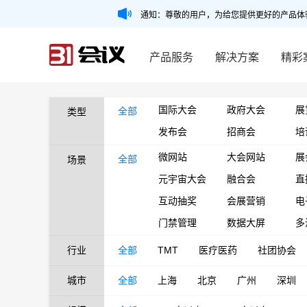
通知：尊敬的用户，为给您提供更好的产品体
产品服务
解决方案
精彩
国际大会
政府大会
展
全部
类型
发布会
招商会
培
微网站
大会网站
展
全部
场景
元宇宙大会
融合会
直
互动抽奖
会展营销
电
门禁管理
数据大屏
多
行业
全部
TMT
医疗医药
社团协会
城市
全部
上海
北京
广州
深圳