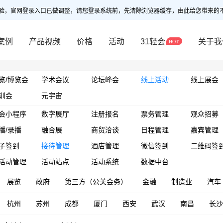
验，官网登录入口已做调整，请您登录系统前，先清除浏览器缓存，由此给您带来的
案例
产品视频
价格
活动
31轻会
关于我
览/博览会
学术会议
论坛峰会
线上活动
线上展会
训会
元宇宙
会小程序
数字展厅
注册报名
票务管理
观众招募
播/录播
融合展
商贸洽谈
日程管理
嘉宾管理
子签到
接待管理
酒店管理
微信签到
二维码签
活动管理
活动站点
活动系统
数据中台
展览
政府
第三方（公关会务）
金融
制造业
汽车
杭州
苏州
成都
厦门
西安
武汉
南昌
长沙