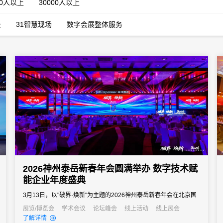
00人以上
30000人以上
云
31智慧现场
数字会展整体服务
2026神州泰岳新春年会圆满举办 数字技术赋
能企业年度盛典
3月13日，以"破界·焕新"为主题的2026神州泰岳新春年会在北京国
家会议中心成功举办。来自全国的1600余名泰岳人齐聚一堂，回望
展览/博览会
学术会议
论坛峰会
线上活动
线上展会
了解详情
2025奋进征程，共启AI时代的战略新征程，以"破认知之界、破人效