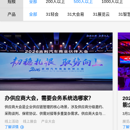
规模
全部
200人以上
500人以上
1000人以上
产品
全部
31轻会
31大会易
31展览云
31智
办供应商大会，需要会务系统选哪家？
2
能
供应商大会是企业供应链管理的核心场景，涉及供应商分级邀约、
采购谈判、保密协议、供需对接等多重复杂需求。供应商大会与普
3月
通企业会议有本质区别——它既是企业面向供应链伙伴的年度沟通
家会
线上活动
线上展会
产业大会
展览
了解详情
了解
窗口，也是采购策略落地、供需关系深化的关键场景。
20