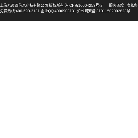
上海八彦图信息科技有限公司 版权所有
沪ICP备10004253号-2
|
服务条款
隐私条
免费热线:400-690-3131 企业QQ:4006903131 沪公网安备 31011502002823号