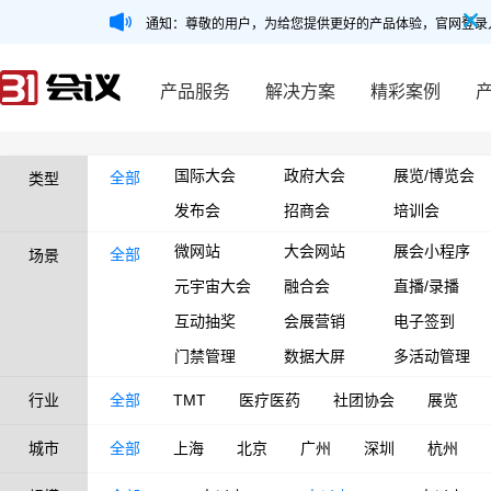
通知：尊敬的用户，为给您提供更好的产品体验，官网登录
产品服务
解决方案
精彩案例
国际大会
政府大会
展览/博览会
全部
类型
发布会
招商会
培训会
微网站
大会网站
展会小程序
全部
场景
元宇宙大会
融合会
直播/录播
互动抽奖
会展营销
电子签到
门禁管理
数据大屏
多活动管理
行业
全部
TMT
医疗医药
社团协会
展览
城市
全部
上海
北京
广州
深圳
杭州