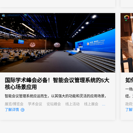
之界
图。
国际学术峰会必备！智能会议管理系统的5大
如
核心场景应用
一场
智能会议管理系统应运而生，以其强大的功能和灵活的应用场景，
纽，
成为国际学术峰会不可或缺的得力助手。
展览/博览会
学术会议
论坛峰会
线上活动
线上展会
政府
发布会
培训会
线上
了解详情
了解