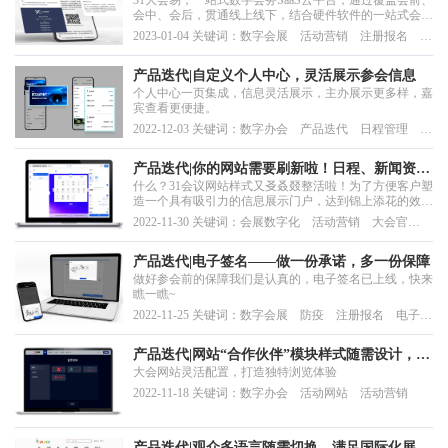
31大会易，一站式数字会务SaaS云平台，通过覆盖会前、
会中、会后，贯通线上线下，结合硬件软件的一站式会议
科技产品与服务，实现智慧邀约、智慧日程、智慧通知、
2023-01-04 关键词：数字会展 活动营销 注册报名 参
智慧证件、智慧签到、智慧现场、智慧监控、智慧数据的
会人管理 同期会
会议全流程智慧化管理。
产品迭代|自定义个人中心，灵活展示参会信息
个人中心一页集成，信息灵活展示，主办展示更多样，嘉
宾查看更便捷。
2022-12-03 关键词：数字办会 产品迭代 日程管理 活
动接待
产品迭代|你的网站需要刷新啦！日程、新闻资讯
什么？31会议网站样式又㕛叒叕整活啦！为了方便客户塑
出了新花样
造一个具有吸引力的信息展示门户，达到锦上添花的效
果，让观众有更好的浏览体验，于是我们带着适用于轻
2022-11-30 关键词：会展数字化 活动营销 大会官
会、大会易以及展览云系统平台的网站新样式走来了。为
网 日程管理
了满足网站不同模块的展示需求，客户能够进行自定义样
式设计，我们真是“不择手段”，这次又会从哪几个方面
产品迭代|电子签名——做一份承诺，多一份保障
进...
做好参会前的保障我们是认真的，电子签名已上线，快来
瞧一瞧~
2022-11-25 关键词：数字会展 防疫 注册报名 电子签
名
产品迭代|网站“合作伙伴”模块样式随需设计，主
大会网站灵活配置，打造独特浏览体验
题色、深浅模式多样选择
2022-11-18 关键词：数字办会 活动网站 活动营销
产品迭代|观众多语言随需切换，满足国际化展会