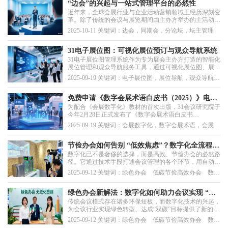
的根本差异。
“边会”的兴起与一站式管理平台的必然性
近年来，全球会展行业与企业活动营销领域正经历深刻变
革。除了传统的会议与展览期间由主办方举办的主活动、
主论坛之外，边会（sideevents）和卫星会这些由展商和
2025-10-11 关键词：边会，同期会，分论坛，坛主管理
第三方举办的“周边活动”正以惊人的速度崛起，获得越来
越多参会者的追捧，从而成为活动生态系统中不可忽视的
重要组成部分。
31电子展位图：可视化展位预订与观众导航系统
31电子展位图管理系统作为专为展会主办方打造的智能化
展位管理和观众导航服务工具，通过可视化展位图、展商
在线预订和观众沉浸式导航三大核心能力，构建从展位设
2025-09-19 关键词：电子展位图，展位导航，观众导航，
计、招展到观众互动的一站式数字化解决方案，全面提升
展位预订
展会运营效率和参展体验。
免费申请《数字会展术语白皮书（2025）》电子
为配合《会展数字化》教材的首次出版，31会议研究院于
版
今年2月28日正式发布了《数字会展术语白皮书
（2025）》，这份白皮书不仅作为教材的重要教辅材料，
2025-09-19 关键词：会展数字化，数字会展术语，会展科
同时承载着普及会展数字化概念、促进数字会展应用和实
技
践水平提升的重要使命。因此，行业内读者可以向我们申
请免费获得电子版！
节俭办会如何告别 “低效焦虑”？数字化全流程给
数字化已不是奢侈的选择，而是高效、节俭办会的必然路
出破局答案
径。它通过技术手段打通会议管理的各个环节，用自动化
替代人工操作、以数据化驱动决策、以无纸化践行绿色理
2025-09-12 关键词：绿色办会 低碳节俭高效办会 数字
念，最终实现成本降低与效率提升的真正协同。
会展 会展数字化 一站式会议服务 智能会议管理系统
绿色办会新解法：数字化如何助力会议实现 “双
传统会议模式存在诸多环保短板，而数字化技术的兴起，
碳” 目标？
为会议行业实现绿色转型、达成“双碳”目标提供了新的解
法。
2025-09-12 关键词：绿色办会 低碳节俭高效办会 数字
会展 会展数字化 一站式会议服务 智能会议管理系统