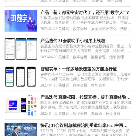
2023-04-28 关键词：电话营销 数据库 数字营销
息的营销方式。好消息，本次31会议产品迭代更新！主办
无需再额外购买呼叫中心系统，主办方可以通过在
DBMS/VDBMS中接通呼叫系统，并基于31数据库进行电
产品上新：都元宇宙时代了，还不用“数字人”？
话营销...
31数字人依托语音动画合成技术和3D视觉技术，只需导
入PDF，简单操作，即可快速生成具备精确口型、丰富表
情和动作的虚拟人播报视频，不受时间和空间限制，创造
2023-04-23 关键词：数字会展 展览展示数字化 活动营
更多可能性。
销
产品迭代|31会展助手小程序上线啦
会展主办方经常面临大大小小各种规模的会议、展览，有
时候甚至有时间跨度更大的策展、办会需求。这时候，如
何更高效迅捷地浏览获取每个活动情况及数据来精进、改
2023-04-20 关键词：数字会展 数据管理 活动管理
善？活动进程中，如何更直观地查看参会人员报名签到情
况和浏览会议活动动态呢？
智能表单：一张多场景覆盖的万能通行证
在举办活动的过程中，我们常常会遇到大量重复、低效的
工作，如不同表格之间的数据迁移、文档整理、手动录入
信息和查询销售线索、手动分组打标签等。31会议智能表
2023-04-16 关键词：数字会展 智能表单
单减少重复性、低效率的工作，更高效地完成业务流转和
数据沉淀。
产品迭代|直播权限、拉流直播，提升直播体验和
随着直播技术的成熟，使用频率和主办方对直播的要求都
影响力
越来越高。为了帮助用户发挥更多直播能力，获取更多玩
法，本次31直播会场再次迭代，优化了邀请码观看直播和
2023-04-03 关键词：数字会展 邀请码 拉流直播
拉流直播功能，为用户提供更多便利和选择。
快讯| 31会议副总裁程治刚受邀出席2023中西部
3月21日，2023中西部（十堰）汽车汽配商品交易会（简
（十堰）汽车汽配商品交易会首场招商推介会
称“十堰汽配会”）首场招商推介会在十堰希尔顿酒店成功