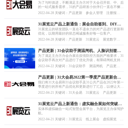
为了与时俱进，不断满足主办方对于大会召开前、中、后
更轻松，31一直在行动
的一站式服务需求，31的产品研发小伙伴们一直在不懈努
力，对于大会易各种功能持续不断的进行更新和优化，以
2022-04-28 关键词：产品更新 参会人管理 注册报
便用户使用时更加得心应手，更流畅顺滑。
名 融合会展 31大会易
31展览云产品上新通告：展会自助签到、DIY菜
31展览云的研发团队一直在不遗余力的对产品进行更新和
单、酒店预定…新增功能，绝对物超所值
优化，以期用最好的状态竭诚服务好每一位客户。
2022-04-28 关键词：产品更新 31展览云 展览数字
化 融合会展 线上活动
产品更新 | 31会议助手测温闸机、人脸识别签到
为了满足主办方办会办展在疫情防控方面的严格要求，31
再次升级，助力疫情防控更精准
会议助手再次对产品进行了优化升级，有障碍闸机支持测
温功能和扫码+人脸识别签到。具体更新内容一起来看一
2022-04-22 关键词：31会议助手 测温闸机 产品更
下吧！
新 疫情防控 人脸识别
产品更新 | 31大会易2022第一季度产品更新合
我们将31大会易和31会议助手及31公共产品在2022年第一
集，助您轻松办会，智慧无忧
季度进行的所有产品优化和更新进行了汇总，以便让大家
更好地了解31大会易、31会议助手等31各类产品的功能，
2022-04-21 关键词：31大会易 31展览云 产品更新 展
更方便、快捷的使用各类产品。
览数字化 数字会展
31展览云产品上新通告：虚实融合展如何突破流
实体和虚拟融合一站式智慧会展平台，为展览主办保驾护
量壁垒？点赞收藏来帮您！
航。
2022-04-21 关键词：31展览云 线上展会 虚拟展览 线
上展 产品更新 31展览