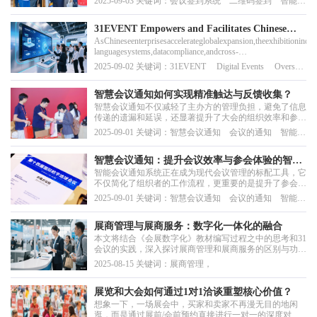
2025-09-03 关键词：会议签到系统 二维码签到 智能会
议系统 电子签到
31EVENT Empowers and Facilitates Chinese
AsChineseenterprisesaccelerateglobalexpansion,theexhibitionindus
Event Organizers Overseas Expansion
languagesystems,datacompliance,andcross-
borderpaymentintegration.Thisstudyexaminesthreeprimaryoversease
2025-09-02 关键词：31EVENT Digital Events Overseas
Expansion
智慧会议通知如何实现精准触达与反馈收集？
智慧会议通知不仅减轻了主办方的管理负担，避免了信息
传递的遗漏和延误，还显著提升了大会的组织效率和参会
体验。
2025-09-01 关键词：智慧会议通知 会议的通知 智能会
议管理系统 会议管理 会议解决方案 数智会议
智慧会议通知：提升会议效率与参会体验的智能
智能会议通知系统正在成为现代会议管理的标配工具，它
解决方案
不仅简化了组织者的工作流程，更重要的是提升了参会者
的整体体验。
2025-09-01 关键词：智慧会议通知 会议的通知 智能会
议管理系统 会议管理 会议解决方案 数智会议
展商管理与展商服务：数字化一体化的融合
本文将结合《会展数字化》教材编写过程之中的思考和31
会议的实践，深入探讨展商管理和展商服务的区别与功
能，并阐述31展览云如何通过数字化技术实现二者的一体
2025-08-15 关键词：展商管理，
化管理，为会展行业注入新动能。
展览和大会如何通过1对1洽谈重塑核心价值？
想象一下，一场展会中，买家和卖家不再漫无目的地闲
逛，而是通过展前/会前预约直接进行一对一的深度对话