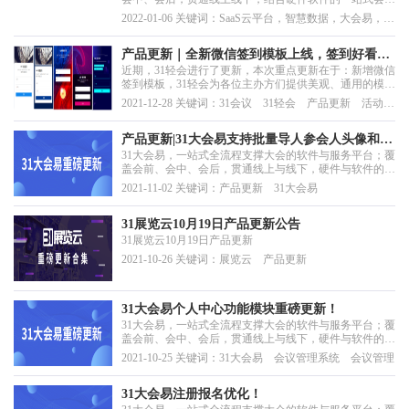
科技产品与服务，实现智慧邀约、智慧日程、智慧通知、
2022-01-06 关键词：SaaS云平台，智慧数据，大会易，智
智慧证件、智慧签到、智慧现场、智慧监控、智慧数据的
慧化管理
会议全流程智慧化管理。
产品更新｜全新微信签到模板上线，签到好看不
近期，31轻会进行了更新，本次重点更新在于：新增微信
止一点！
签到模板，31轻会为各位主办方们提供美观、通用的模
板，选好模板之后就可以直接使用，大大提高主办方们的
2021-12-28 关键词：31会议 31轻会 产品更新 活动管
工作效率。另有其他产品更新和优化，例如注册协议更
理系统 活动营销
新、报名表单【图片】、【文件】字段添加限制大小提示
等，真正地协助主办方DIY每一场数字会议。
产品更新|31大会易支持批量导人参会人头像和导
31大会易，一站式全流程支撑大会的软件与服务平台；覆
入团体成员啦！
盖会前、会中、会后，贯通线上与线下，硬件与软件的一
站式会议科技产品与服务。通过31大会易，实现智慧邀
2021-11-02 关键词：产品更新 31大会易
约、智慧日程、智慧通知、智慧证件、智慧接待、智慧签
到、智慧现场、智慧监控、智慧数据等大会的全流程智慧
化管理。
31展览云10月19日产品更新公告
31展览云10月19日产品更新
2021-10-26 关键词：展览云 产品更新
31大会易个人中心功能模块重磅更新！
31大会易，一站式全流程支撑大会的软件与服务平台；覆
盖会前、会中、会后，贯通线上与线下，硬件与软件的一
站式会议科技产品与服务。通过31大会易，实现智慧邀
2021-10-25 关键词：31大会易 会议管理系统 会议管理
约、智慧日程、智慧通知、智慧证件、智慧接待、智慧签
到、智慧现场、智慧监控、智慧数据等大会的全流程智慧
化管理。
31大会易注册报名优化！