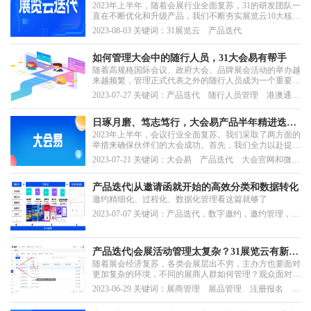
2023年上半年，随着会展行业全面复苏，31的研发团队一
代回顾
直在不断优化和升级产品，我们不断夯实展览云10大核心
能力，携手展览主办方升级到新一代数字展览系统，实现
2023-08-03 关键词：31展览云 产品迭代
线上线下双线融合
如何管理大会中的随行人员，31大会易有帮手
随着高规格国际会议、政府大会、品牌展会活动的举办越
来越频繁，管理正式代表之外的随行人员成为一个重要的
服务内容。随行人员是指陪同参会代表一起参会、观展，
2023-07-27 关键词：产品迭代 随行人员管理 港澳通行
但通常不享有与正式参会代表和VIP完全同等权利和待遇
证号
的人员。他们在会展活动中扮演着重要的辅助和支持角
色。鉴于随行人员的管理对提升主办方服务能级十分重
日琢月磨、笃志笃行，大会易产品半年精进迭代
要，...
2023年上半年，会议行业全面复苏。我们采取了两方面的
回顾
举措来确保伙伴们的大会成功。首先，我们全力以赴提供
数字会议技术和服务支持。其次，我们的研发团队专注于
2023-07-21 关键词：大会易 产品迭代 大会官网和微
服务政府、国际和学术大会等复杂场景，始终以用户体验
站 邀约营销 注册报名 智慧现场 31直播 参会人个
为中心，并根据客户反馈不断改进。我们每周对大会易产
人中心
品进行迭代优化，取得了显著成绩，包括客户满意度的...
产品迭代|从邀请函就开始的高效分类和数据转化
邀约精细化、过程化、数据化管理看这篇就够了
2023-07-07 关键词：产品迭代，数字邀约，邀约管理，参
会人管理，数据管理
产品迭代|会展活动管理太复杂？31展览云有新
随着展会经济复苏，各类会展层出不穷，主办方也要面对
招！
更加复杂的环境，不同的展商人群如何管理？观众面对多
种多样的产品又该如何快速甄别以拥有更好的展会体验？
2023-06-29 关键词：展商管理 展品管理 注册报名 日
活动日程数据又该如何处理？31展览云系统更新迭代，以
程管理
期帮助主办方能够在复杂活动场景中更加得心应手，让我