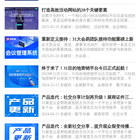
地宣布“31会议坛主管理系统”正式上线，这一创新管理工
坛，同期会，平行论坛
具将优化大型会展的主/分论坛的协同方式，实现多方协
作与统一管理的完美平衡。该系统专为解决多论坛协同...
打造高效活动网站的20个关键要素
在数字化时代，一个精心设计的活动网站不仅仅是信息的
载体，更是品牌形象的展示窗口和转化率的决定因素。无
论是行业会议、培训研讨会还是文化节庆，一个结构清
2025-05-19 关键词：活动网站，活动官网，会议网站，网
晰、功能完善的网站都能显著提升注册率并给潜在参与者
站SEO
留下专业深刻的第一印象。本文将深入剖析活动网站的解
剖结构，并探讨如何打造一个兼具美观与实用性的活动
重新定义接待：31大会易团队接待功能重磅上新
网...
在大型会议、展览、赛事等活动中，接待管理一直是主办
方面临的重要挑战。随着活动规模的扩大和参与群体的多
元化，传统的接待模式已无法满足现代化管理需求。31大
2025-05-16 关键词：大会易，
会易全新升级接待管理，在1对1,1对多接待管理基础上推
出团体接待管理功能，覆盖了接待管理的全场景需求。
终于来了！31目的地营销平台今日正式起航！
2024年12月12日，31目的地营销平台正式起航了。31目的
地营销平台将致力于整合目的地的会展文商旅资源，不仅
提供目的地营销推广，更重要的是对接主办方和会展商旅
2024-12-13 关键词：会展数字化 会展技术 数字展会
客需求，提供吃住行游购娱一站式的目的地体验服务。
产品迭代：社交分享计划再升级！展商证件三要
31展览云是帮助展览的主办方在一个平台上管理多个展、
素认证全新上线
多个会、多届数据，提升展览主办方管理效率，促进贸易
展的展商和观众进行高效对接，积累并沉淀数据资产，实
2024-04-11 关键词：数字办展 展商管理 社交分享 观
现展览项目快速数字化的下一代产品。
众扩邀 展商证件
产品迭代：全新社交分享，提升观众裂变传播；
31展览云是帮助展览的主办方在一个平台上管理多个展、
一键翻译，助力国际办展参展
多个会、多届数据，提升展览主办方管理效率，促进贸易