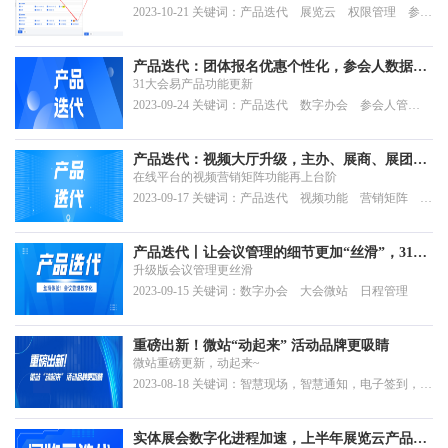
2023-10-21 关键词：产品迭代 展览云 权限管理 参会
人管理 云支付
产品迭代：团体报名优惠个性化，参会人数据管
31大会易产品功能更新
理国际化
2023-09-24 关键词：产品迭代 数字办会 参会人管
理 内容管理;注册报名
产品迭代：视频大厅升级，主办、展商、展团都
在线平台的视频营销矩阵功能再上台阶
说好！
2023-09-17 关键词：产品迭代 视频功能 营销矩阵 内
容管理 标签管理
产品迭代丨让会议管理的细节更加“丝滑”，31会
升级版会议管理更丝滑
议有新招
2023-09-15 关键词：数字办会 大会微站 日程管理
重磅出新！微站“动起来” 活动品牌更吸睛
微站重磅更新，动起来~
2023-08-18 关键词：智慧现场，智慧通知，电子签到，会
展数字化，微站
实体展会数字化进程加速，上半年展览云产品迭