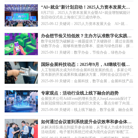
“AI+就业”新计划启动！2025人力资本发展大会
8月27日，2025人力资本发展大会暨AI+就业增智赋能计
发出新信号
划启动仪式在上海徐汇滨江成功举办。
2025-09-12 关键词：2025人力资本发展大会 AI+就
业 微站 电子签到 现场制证
办会想节俭又怕低效？主办方认准数字化实践！
数字化转型为破解这一难题提供了关键路径：通过全面推
降本、提效、绿色转型一步到位
动数字办会，能够有效整合降本、提效与绿色目标，摒弃
形式化与过度消耗，聚焦会议实质与参与体验。依托线上
2025-09-11 关键词：数字办会，节俭办会，绿色办会
平台、智能工具和数据协同，会议组织者可实现流程优
化、资源精准配置和低碳运营，真正构建高质量、高效
率、低成本的现代化会议模式。数字化已不再是可选方
国际会展科技动态：2025年9月，AI继续引领成
案，...
人工智能再次成为9月份会展科技发展的焦点，多家公司
为热点
宣布新的开发成果和集成解决方案，同时在会议活动平面
图设计和注册系统方面也出现了新的产品。
2025-09-10 关键词：会展科技，数字会展，会展科技产品
专家观点：活动行业线上线下融合的趋势
会展技术公司AddEvent的增长负责人JoepLeussink探讨了
自新冠疫情以来活动行业的巨大变化，重点分析了向混合
式和虚拟形式的永久性转变如何为参与度、数据收集和内
2025-09-08 关键词：线上线下融合，数字会展，融合会展
容变现创造了新机遇。
如何通过会议签到系统提升会议效率和参会体
从解决排队痛点到提升参会体验，从节省人力成本到优化
验？
活动流程，电子签到系统已经成为现代会议的“标配”工
具。