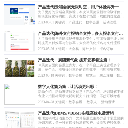
际会 多语言
外，还提供线上办展所需的技术支持和服务。主办方可以
自行选择所需服务，并获得高性价比。同时31展览云支
产品迭代|云端会展无限时空，用户体验再升一
持...
为了更好的云端会展体验，本次31展览云新增洽谈评价、
级！
编辑国际化等功能，完成了在数个场景下功能的优化设
计，一起随小编看看具体功能吧！
2023-06-01 关键词：产品迭代 数字会展 活动管理
产品迭代|海外支付报销全支持，多人报名支付大
为了海外用户也能流畅使用海外支付，打印报销凭证，同
优化
时提高支付效率与付款率，大会易优化报名与支付流程，
立志为海内外用户带来更好的使用体验，下面跟着小编的
2023-05-26 关键词：大会易 海外支付 报名订单
介绍，一起看看有哪些优化的亮点吧！
产品迭代｜展团新气象 拨开云雾看这篇！
31展览云面向会展主办方。在一个平台上实现管理多个
展、多个会。能够提升主办的管理效率，同时能够实现数
据统一管理。除了提供线下会展常用的的数据库管理服
2023-05-18 关键词：数字会展 展览云 观众注册 数据
务、观众注册服务、观众推广服务、展商服务、商务配对
库管理 展商管理 日程管理 整合直播 活动日程
等等，还能协助主办提供线上办展所需要的各项技术支持
及服务。是一款简单易用、高性价比，真正实现虚实融合
数字人化繁为简，让活动更出彩！
办...
活动介绍、活动邀请缺乏创意？产品介绍、培训讲解不够
专业？招投标展示太耗时耗力？好消息！不妨可以考虑用
31数字人化繁为简。
2023-04-28 关键词：数字会展 数字人 活动邀请 培
训宣讲
产品迭代|DBMS/VDBMS实现高效电话营销
电话营销对活动主办方，尤其是展览主办方是非常重要的
营销方式，是一种直接接触潜在客户、提高客户转化率、
降低营销成本、有利于建立客户关系以及获取更多市场信