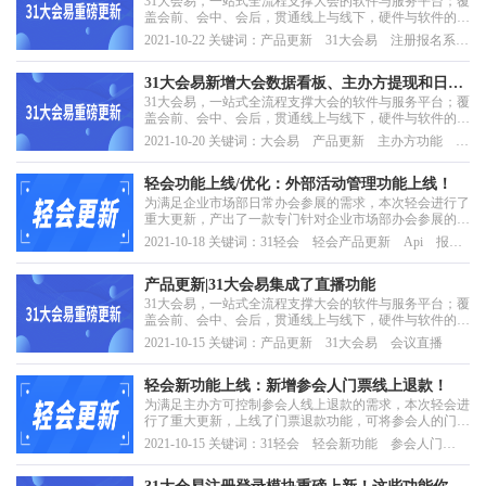
31大会易，一站式全流程支撑大会的软件与服务平台；覆
盖会前、会中、会后，贯通线上与线下，硬件与软件的一
站式会议科技产品与服务。通过31大会易，实现智慧邀
2021-10-22 关键词：产品更新 31大会易 注册报名系
约、智慧日程、智慧通知、智慧证件、智慧接待、智慧签
统 智慧签到 智慧接待
到、智慧现场、智慧监控、智慧数据等大会的全流程智慧
化管理。
31大会易新增大会数据看板、主办方提现和日程
31大会易，一站式全流程支撑大会的软件与服务平台；覆
自动发送功能！！！
盖会前、会中、会后，贯通线上与线下，硬件与软件的一
站式会议科技产品与服务。
2021-10-20 关键词：大会易 产品更新 主办方功能 日
程管理 数据看板
轻会功能上线/优化：外部活动管理功能上线！
为满足企业市场部日常办会参展的需求，本次轻会进行了
重大更新，产出了一款专门针对企业市场部办会参展的管
理神器。本次轻会更新时间为：2021年10月9日（周
2021-10-18 关键词：31轻会 轻会产品更新 Api 报名
六），本次轻会上线标准OpenApi，主办方外部系统的开
优化 活动报名
发人员根据轻会提供的API文档做系统接口对接；发布活
动引导；移动端报名流程页面优化；外部活动的参会人列
产品更新|31大会易集成了直播功能
表...
31大会易，一站式全流程支撑大会的软件与服务平台；覆
盖会前、会中、会后，贯通线上与线下，硬件与软件的一
站式会议科技产品与服务。
2021-10-15 关键词：产品更新 31大会易 会议直播
轻会新功能上线：新增参会人门票线上退款！
为满足主办方可控制参会人线上退款的需求，本次轻会进
行了重大更新，上线了门票退款功能，可将参会人的门票
退款原路返回。本次轻会更新时间为：2021年10月14日
2021-10-15 关键词：31轻会 轻会新功能 参会人门
（周四），本次产品新增一个功能——门票线上退款功
票 门票退款 轻会优化
能。