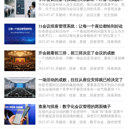
例，揭示...
学术会议是科研人员交流思想、展示成果的重要平台。然
南
而，关于论文投稿与会议注册之间的关系，许多初次参与
者可能存在困惑。本文旨在以通俗易懂的方式，结合学术
2025-07-07 关键词：学术会议，会议注册，论文投稿
会议的常规流程，阐明论文录取与注册缴费之间的关联，
并提供实用建议。
31会议排座管理系统：让每一个座位都恰到好处
在各类会议和活动中，一个看似简单的问题常常让主办方
头疼不已——如何让每位参会者都坐在“对”的位置上？从
国际峰会到企业年会，从发布仪式到颁奖典礼，座位安排
2025-07-04 关键词：排座，查座，排座管理，排座系统
不仅关乎礼仪规范，更直接影响着活动的整体效果和参会
体验。31会议数字会展平台推出的智能排座管理系统，正
是为了解决这一行业痛点而生，让复杂的排座工作变...
开会就看前三排，前三排决定了会议的成败
一个残酷的真相：判断一场会议是否成功，看前三排就够
了。
2025-07-02 关键词：排座，查座，排座管理，排座系统
一场活动的成败，往往从座位安排就已经决定了
你是否遇到过这样的尴尬场面：重要嘉宾找不到自己的座
位在会场徘徊？竞争对手被安排坐在一起气氛紧张？VIP
客户坐在了角落位置心生不满？座位安排，看似小事，实
2025-07-02 关键词：排座，查座，排座管理，排座系统
则大有学问。
查座与排座：数字化会议管理的两面镜子
​在现代会议活动的数字化管理中，"排座"和"查座"是两个
经常被提及但容易混淆的概念。虽然它们都围绕着座位管
理这一核心主题，但从使用者、功能需求、操作流程到最
2025-07-02 关键词：查座，排座，数字办会，接待管理
终价值体现，两者存在着显著的差异。理解这种差异，不