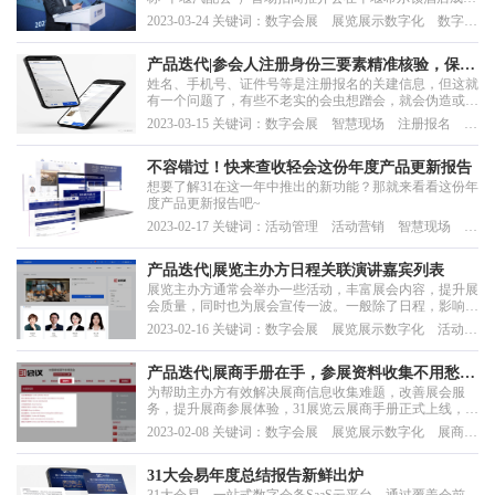
举办，活动吸引了全国近百家企业参加，标志着十堰汽配
2023-03-24 关键词：数字会展 展览展示数字化 数字化
交易会招商工作正式启动。
服务 活动管理
产品迭代|参会人注册身份三要素精准核验，保
姓名、手机号、证件号等是注册报名的关建信息，但这就
真！
有一个问题了，有些不老实的会虫想蹭会，就会伪造或冒
用别人的身份信息，这样一来注册的信息也不一定是真实
2023-03-15 关键词：数字会展 智慧现场 注册报名 数
的。其次，即使信息真实，我们主办怎么能知道这个来参
据管理
会的人就是当初注册报名的人呢，如此看来都是套路，主
办方如何擦亮双眼，准确识别参会人身份的真实性呢？
不容错过！快来查收轻会这份年度产品更新报告
想要了解31在这一年中推出的新功能？那就来看看这份年
度产品更新报告吧~
2023-02-17 关键词：活动管理 活动营销 智慧现场 在
线直播 日程管理
产品迭代|展览主办方日程关联演讲嘉宾列表
展览主办方通常会举办一些活动，丰富展会内容，提升展
会质量，同时也为展会宣传一波。一般除了日程，影响观
众报名活动意愿的还有发表主题演讲的嘉宾名单，观众会
2023-02-16 关键词：数字会展 展览展示数字化 活动营
更乐于参加那些，他们感兴趣或喜欢的嘉宾做演讲的活
销 日程管理
动。所以本次31展览云迭代，将展览主办方日程与演讲嘉
宾列表相关联，方便观众快速获取主办活动中的演讲嘉
产品迭代|展商手册在手，参展资料收集不用愁
宾...
为帮助主办方有效解决展商信息收集难题，改善展会服
啦！
务，提升展商参展体验，31展览云展商手册正式上线，展
商手册如何“大显身手”，就让我们一探究竟吧！
2023-02-08 关键词：数字会展 展览展示数字化 展商管
理 数据管理
31大会易年度总结报告新鲜出炉