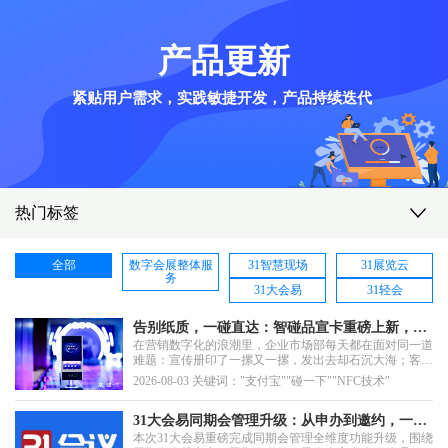
产品更新
紧贴用户需求，实践敏捷开发，产品持续迭代
热门标签
全部
数字会展整体服
31智慧现场
31展览云
务
31大会易
31轻会
告别纸质，一碰直达：智碰品宣卡重磅上新，让
在营销数字化的浪潮里，企业市场部每天都在面对同一道
品牌全开口
难题：宣传册印了一摞又一摞，发出去却石沉大海；客户
明明拿走了资料，回头却连是谁、感不感兴趣都无从追
2026-08-03 关键词："支付宝""碰一下""NFC技术"
踪。纸质物料是一次性成本——发出去就断线，既沉淀不
成客户资产，更谈不上后续运营。如今，交互方式正在被
重新定义。八彦图科技（BeeyonAI）正式推出全新产品
31大会易同期会管理升级：从申办到邀约，一站
—...
本次31大会易重磅完成同期会管理全维度功能升级，围绕
式破解多会协同难题