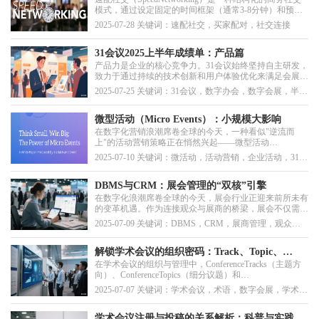
模式，通过设定固定的时间框架（通常3-8分钟）和预先
匹配的参与者配对，让专业人士能够在短时间内高效地建
2025-07-28 关键词：速配社交，买家配对，社交连接
立有价值的商业联系。
31会议2025上半年成绩单：产品篇
产品力是企业的核心竞争力。31会议始终坚持自主研发，
致力于通过持续的技术创新和用户体验优化来满足会展活
动需求。2025年上半年，31会议在产品创新的道路上交出
2025-07-25 关键词：31会议，数字办会，数字会展，半年
了一份亮眼的成绩单。我们以“每2周迭代1次”的敏捷开发
度回顾，产品更新
节奏，在AI智能化、响应式设计、用户体验优化等关键
领域实现重大突破，四大核心产品（31轻会、31大会易...
微型活动（Micro Events）：小规模大影响
在数字化营销浪潮席卷全球的今天，一种看似"逆流而
上"的活动营销策略正在悄然兴起——微型活动
（MicroEvents）。这些小规模、高精准度的线下聚会，
2025-07-10 关键词：微活动，活动营销，企业活动，31轻
正在以其独特的亲密感和个性化体验，重新定义着企业与
会，活动管理平台
客户之间的互动方式。
DBMS与CRM：展会管理的“双核”引擎
在数字化浪潮席卷全球的今天，展会行业正迎来前所未有
的变革机遇。作为连接观众与展商的桥梁，展会不仅需要
高效的运营管理，还需通过数据驱动实现精准服务与商业
2025-07-09 关键词：DBMS，CRM，展商管理，观众数
价值最大化。数据库管理系统（DBMS）与客户关系管理
据库管理
系统（CRM）作为展会管理的两大核心工具，分别从观
众与展商的维度，为展会行业注入强劲动力。31会议展览
解锁学术会议的组织密码：Track、Topic、
云凭...
在学术会议的组织与管理中，ConferenceTracks（主题方
Session的完美协作
向）、ConferenceTopics（细分议题）和
ConferenceSessions（会议场次）是三个不可或缺的核心元
2025-07-07 关键词：学术会议，术语，数字会展，学术会
素。它们之间的关系如同建筑的框架、砖块与房间，层层
议管理系统
递进，共同构建一场成功的学术盛会。以下，我们将为您
详细解析三者之间的层级关系、功能差异，并结合实际案
学术会议注册与投稿的关系解析：科普与实践指