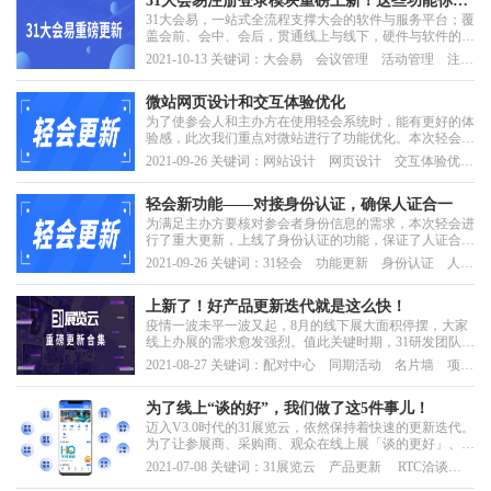
31大会易注册登录模块重磅上新！这些功能你
31大会易，一站式全流程支撑大会的软件与服务平台；覆
GET了吗？
盖会前、会中、会后，贯通线上与线下，硬件与软件的一
站式会议科技产品与服务。通过31大会易，实现智慧邀
2021-10-13 关键词：大会易 会议管理 活动管理 注册
约、智慧日程、智慧通知、智慧证件、智慧接待、智慧签
管理 团体管理
到、智慧现场、智慧监控、智慧数据等大会的全流程的智
慧化。31大会易能够支持政府会、国际大会、学术大
微站网页设计和交互体验优化
会、...
为了使参会人和主办方在使用轻会系统时，能有更好的体
验感，此次我们重点对微站进行了功能优化。本次轻会更
新时间为：2021年9月22日（周三），本次产品更新微站
2021-09-26 关键词：网站设计 网页设计 交互体验优
开屏页、背景图设置、查看大图、自动保存以及系统内各
化 31轻会 产品更新
分享链接均为便于分享的短链接功能。
轻会新功能——对接身份认证，确保人证合一
为满足主办方要核对参会者身份信息的需求，本次轻会进
行了重大更新，上线了身份认证的功能，保证了人证合
一，提高了安全性。本次轻会更新时间为：2021年9月22
2021-09-26 关键词：31轻会 功能更新 身份认证 人证
日，本次产品新增一个字段——【证件】，新增身份认证
合一 参会安全
功能。
上新了！好产品更新迭代就是这么快！
疫情一波未平一波又起，8月的线下展大面积停摆，大家
线上办展的需求愈发强烈。值此关键时期，31研发团队昼
夜奋战……保持产品的快速更新迭代。
2021-08-27 关键词：配对中心 同期活动 名片墙 项目
库 31展览云
为了线上“谈的好”，我们做了这5件事儿！
迈入V3.0时代的31展览云，依然保持着快速的更新迭代。
为了让参展商、采购商、观众在线上展「谈的更好」、有
更好的体验，近一个月31展览云做了大量的优化，我们一
2021-07-08 关键词：31展览云 产品更新 RTC洽谈
睹为快！
室 电子名片 邀约海报