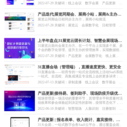
2022-07-29 关键词：线上会议 数字会展 产品更新 直
播会场 直播推流
产品迭代|展览同期会、展商小站，展商&主办方
展览云同期会日程同步主办方，展商小站推流
合力引流获取商机
2022-07-28 关键词：展览云 会展数字化 日程管理 产
品更新 展商小站
上半年盘点|31展览云团长计划、智慧会展现场迭
31展览云面向会展主办方。在一个平台上实现多个展、多
代升级，解锁轻松办展的一万种可能
个会的数字化管理。提升主办的管理效率，实现数据统一
管理。
2022-07-20 关键词：产品更新 会展数字化 线上展
览 线上会议 智慧场馆 融合会展 展览云
31直播会场（管理端），直播速度更快、更安全
31直播会场——轻而专的一站式全流程线上活动SaaS系统
一站式、全流程、高集成满足专业线上会的更多诉求：1.
短平快能够自己动手做一场线上直播活动2.支持多渠道推
2022-07-13 关键词：录制直播 线上会议 数字展会 虚
流，扩大百倍的直播受众3.多日程、多会场、多嘉宾4.直
实融合会展 线上展览
播平台支持企业品牌和产品有更多的曝光机会5.支持录
播、直播、回看功能，最大化发挥直播的价...
产品更新|接待易、签到助手、现场防疫升级优
现场管理是一场活动的重要环节，其管理水平和质量对活
化，打造更智慧会展现场体验
动效果和参会体验起到决定性的影响，疫情常态化下，会
议、活动的数字化现场管理变得更具挑战性。31智慧现场
2022-06-10 关键词：智慧现场 人脸识别 注册签到 接
解决方案，基于红外测温、人工智能、大数据等技术的应
待管理 智慧防疫 现场互动 商务洽谈
用，赋予主办方数字化接待服务能力，轻松实现安全、有
序、灵活、高逼格、有创意、强互动的现场管理。31智...
产品更新 | 报名表单、收入统计、嘉宾接待、团
31大会易，一站式数字会务SaaS云平台，通过覆盖会前、
体类别筛选更新，一站式办会更放心