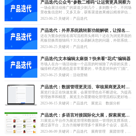
们一起随小编看看有什么更新亮点吧！
产品迭代|公众号“参数二维码“让运营更具洞察力
一场会展活动推广的渠道少则几个，多则数十个，不同场
景收集信息时，又多又杂，获客渠道效果难以精准评估。
31参数二维码可以用于不同渠道，主办方可绑定多个公号
2023-06-25 关键词：产品迭代
实现不同渠道不同内容推送分发，推广效果精准可察。
产品迭代：外界系统跳转新功能解锁，让报名更
还在为繁杂的报名填写流程而头疼吗？还在为浏览界面的
简便！
死板切换而烦恼吗？31大会易解决您的问题，外部系统与
报名流程的跳转更加便捷、填写更加方便，实现快速高效
2023-06-25 关键词：产品迭代
的信息共享和数据传输。下面一起来看看吧！
产品迭代|文本编辑太麻烦？快来看“花式”编辑器
市场人在办一场活动做一个品宣的时候除了内容的实质，
编排样式的美感也是非常重要的，毕竟是对外的“门面”。
2023-06-25 关键词：活动营销
产品迭代：数据管理更灵活、审核展商更及时，
展览行业正在快速发展，会展管理也在不断进化。为提高
观众体验直线upup
管理效率和精度，展览主办需要细化管理流程以更好地掌
握展商信息。随着展览规模的扩大，处理数据的需求也日
2023-06-15 关键词：产品迭代 展览云 数据分析
益庞大，扩大数据处理权限可以帮助主办更好地获取和处
理数据，提升数据分析和决策能力。此外，主办也一直致
力于提升展会的用户体验，吸引更多的展商和观众参与...
产品迭代：多语言对接国际化大展，探索展览高
31展览云平台作为展览管理和数据统一管理的支撑系统，
效管理
通过该平台，主办方能够管理多个展和多个会议，提高管
理效率。31展览云除了提供传统的数据库管理服务、观众
2023-06-09 关键词：产品迭代 展商管理 展团管理，国
注册服务、观众推广服务、展商服务、商务配对等服务