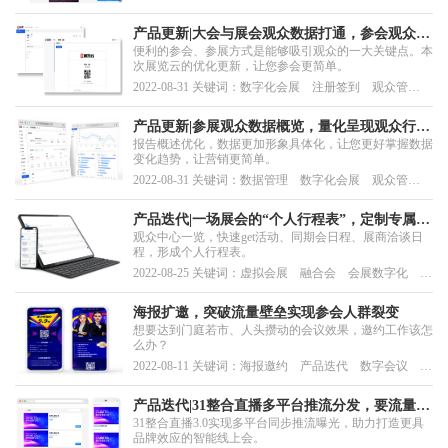
产品更新|大会与展会观众数据打通，参会观众参
便利的参会、参展方式是能够吸引观众的一大关键点。本
展互动更便捷
次展览云的优化更新，让您参会更简单。
2022-08-31 关键词：数字化会展 注册签到 观众管
理 会展管理
产品更新|参展观众数据概览，量化呈现观众行
报告概述优化，数据更加形象具体化，让您更好掌握数据
为，全面洞察展会数据
变化趋势，让营销更简单。
2022-08-31 关键词：数据管理 数字化会展 观众管
理 虚实融合办展
产品迭代|一场展会的“个人行程表”，定制专属于
观众中心一览，快速get活动、同期会日程、展商洽谈日
你的观展日程
程，形成个人行程表。
2022-08-25 关键词：虚拟会展 融合会 会展数字化 赛
事日程
海报扩邀，突破流量壁垒实现参会人群裂变
想要达到门庭若市、人头攒动的会议效果，邀约工作该怎
么办？
2022-08-11 关键词：海报邀约 产品迭代 数字会议 活
动直播 活动邀约
产品迭代|31整合直播多平台推流分发，要流量要
31整合直播3.0实现多平台同步推流曝光，助力打造更具
曝光统统安排
品牌效应的智能线上会。