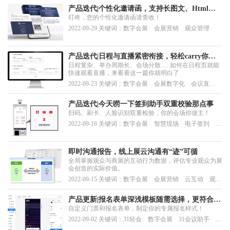
产品迭代|个性化邀请函，支持长图文、Html展
叮咚，您的个性化邀请函请查收！
示
2022-09-29 关键词：数字会展 会展营销 观众管理
产品迭代|日程与直播紧密衔接，轻松carry你的
日程复杂、举办周期长、会场分散......如何在日程页就能
线上会
快速观看直播，来看看这一篇你就明白了
2022-09-23 关键词：数字会展 会展数字化 会议直
播 数据孵化
产品迭代|今天唠一下签到助手双重校验那点事
扫码、刷卡、人脸识别双重检验，你的会场你做主！
2022-09-16 关键词：数字会展 智慧现场 电子签到 有
障碍闸机签到 人脸识别
即时沟通报告，线上展云沟通有“迹”可循
全局掌握观众与商展的互动行为数据，评估专业观众为展
会创造的实际价值。
2022-09-15 关键词：数字会展 会展营销 云互动 观众
管理 数据管理
产品更新|报名表单深浅模板随需选择，更符合品
自定义门票和报名表单，制定你的专属报名样式！
牌调性
2022-09-02 关键词：31轻会 数字会展 31会议助手 报
名表单 迭代更新