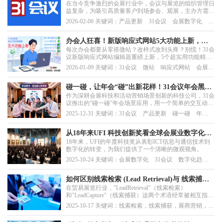
在当今竞争激烈的会展行业中，会议与展览的组织管理日
手"懂规矩，有温度，能办事"
益复杂，为吸引高质量客户到场参会、观展，主办方需要
提供更加智能、高效的服务体验。AI助手的应用已成为
2026-02-06 关键词：产品更新 31会议 会展数字化 知
提升服务能力的关键手段，但市面上的许多产品仅仅停留
识库 AI客服
在"会回答问题"的层面——知识碎片化、响应不可控、治
理能力薄弱，导致AI助手常常"答非所问"或"胡言乱
办会人狂喜！新版响应式网站5大功能上新，让
语"，...
每次办会都要从零搭微站？改样式改到头疼？别慌！31会
每一场会议筹备又快又出彩
议新版响应式网站编辑器重磅上新，5个超实用功能精准
戳中办会痛点，从模板复用到氛围营造，全流程帮你省时
2026-01-09 关键词：31会议 微站 响应式网站 会展数
间、提质感，让每一场会议筹备都轻松拿捏～快来解锁这
字化 产品更新
些办会“黑科技”！
碰一碰，让年会“碰”出新花样！31会议年会黑科
作为深耕会展科技和活动营销场景创新的科技公司，31会
技全场景解决方案
议推出的“碰一碰”年会场景应用，用一个简单的交互动
作，串联起破冰、抽奖、打卡、竞赛等多个年会环节，让
2025-12-31 关键词：31会议 产品更新 碰一碰 年
科技为年会赋能，让每一次轻碰都能“碰”出惊喜。无需下
会 企业活动 数字会展
载APP，无需复杂培训，佩戴定制手环或使用手机NFC功
能，轻轻一碰，即刻参与...
从18年来UFI 科技创新奖看全球会展业数字化发
18年来，UFI的年度科技奖从表彰ICT信息与通信技术到
展趋势
数字化的转变，为我们提供了一个清晰的微观视角。
2025-10-24 关键词：会展数字化 31会议 数字化趋
势 UFI科技创新奖
如何区别线索检索 (Lead Retrieval)与 线索捕获
在贸易展览行业，"LeadRetrieval"（线索检索）
(Lead Capture)？
和"LeadCapture"（线索捕获）这两个术语经常被相互指代
或互换使用，导致主办方和参展商（企业市场部）在选择
2025-10-17 关键词：线索检索，线索捕获，展商营销，获
技术工具和制定销售跟进策略时面临混淆。这种混淆并非
客工具
源于技术本身的不足，而是源于商业模式和工具应用范围