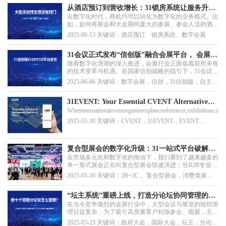
仅有助于我们更好地运用数字化工具，更能让我们深刻认
识到现代会议管理的精细化要求。
从酒店预订到营收增长：31锁房系统让服务升级
在数字化时代，商机均可以转化为数字化的业务模式。比
与佣金创收两不误
如，如何将展会和大会期间庞大的参展、参会人流的酒店
预定需求转化为实实在在的收益？31锁房系统为您打开了
2025-06-13 关键词：酒店预订、锁房系统、数字会展
一扇全新的大门——让酒店预订管理成为您的营收增长
点。
31会议正式发布“信创版”融合会展平台， 会展数
随着数字化浪潮的深入推进，会展行业正面临着前所未有
字化进入自主可控新时代
的技术变革与机遇。在国家信创战略的指引下，31会议
EVENTOS平台作为行业领先的会展融合平台，正式推出
2025-06-06 关键词：数字会展，信创，31信创版，自主可
完全国产化的31信创版。目前，已有多个会展项目成功部
控
署并使用信创版，这一重要举措标志着中国会展行业在自
主可控技术应用方面迈出了关键一步。
31EVENT: Your Essential CVENT Alternative
Wheninternationaleventorganizersplanconferences,exhibitions,orc
for Successful Events in China
2025-05-30 关键词：CVENT，31EVENT，EVENT
Technology Provider，EVENT Management Platform
复合型展会的数字化升级：31一站式平台破解
在市场多元化和数字化的推动下，我们看到了越来越多的
2B+2C混合难题
单一形式展会正在向复合型展会快速演进：当B2B专业贸
易活动与B2C消费体验活动深度融合，当会议、展览、节
2025-05-30 关键词：2B+2C， 复合型展会，消费类展
庆、演出、赛事等多种形式交织共生，复合型会展活动正
会，贸易类展会
在成为一种新趋势。然而，这种“展中有会、会中有展、
展赛结合”的复合形态，在带来更丰富价值的同时，也
“坛主系统”重磅上线，打造分论坛协同管理的数
面...
在当今竞争激烈的会展行业中，大型会议与展览的组织管
字化利器
理日益复杂，为了吸引高质量客户到场参会、观展，主办
方与合作伙伴之间的无缝协作变得尤为关键。我们很高兴
2025-05-23 关键词：政府大会，国际大会，坛主，分论