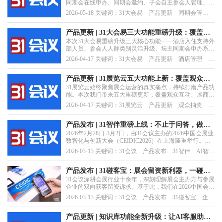
同期会在线申办、同期会邀约、子会自主参会人管理、闭
门会智能准入四大核心场景，打通主会与子会/承办方的
2026-05-18 关键词：31大会易 产品更新 同期会管
协作链路，实现从前期申办到后期邀约、参会人管理的全
理 会议邀约 参会人管理 坛主系统 数字办会
流程数字化管控，让多会协同更高效、更省心。
产品更新 | 31大会易三大功能重磅升级：覆盖随
本次31大会易重磅升级三大核心功能——酒店入住支持外
行人员入住、参会身份更改、同期会申办，让大
部人员、参会人人群类别灵活升级、坛主同期会申办系
会管理更灵活、更高效、更省心
统，从住宿管理、身份管理到同期会筹备，全方位解决主
2026-04-17 关键词：31大会易 产品更新 酒店管理 参
办方的管理痛点，让每一场大会都能轻松落地、高效运
会注册 同期会管理 会展数字化
行。
产品更新 | 31展览云五大功能上新：覆盖观众抽
31展览云始终聚焦展会运营的真实痛点，持续打磨产品功
奖、证件信息复用、展团管理等，让展会运营更
能。本次我们带来五大重磅更新，覆盖观众互动、展商服
高效，观众体验更出彩
务、展团管理、商务对接等核心场景，帮助主办方进一步
2026-04-17 关键词：31展览云 产品更新 观众抽奖 展
降低运营成本，提升展会品质，打造更具吸引力的展览体
商服务 展团管理 商务对接 证件管理
验。
产品发布 | 31智伴重磅上线：不止于问答，做您
2026年2月28日-3月2日，由31会议主办的2026中国会展业
全场景的会展智能伙伴
数智化与创新大会（CEIDIC2026）在上海隆重举行。大
会现场，31会议重磅发布了全新AI服务产品——"31智
2026-03-13 关键词：31会议 产品发布 31智伴 AI智能
伴"。
体
产品发布 | 31碰客宝：展会留资新利器，一碰引
31会议深耕会展行业十余年，深刻理解展会主办方与参展
爆会展价值
企业的双向获客留资诉求。基于此，我们在2026中国会展
业数智化与创新大会上，重磅发布基于碰E碰技术打造的
2026-03-13 关键词：31会议 产品发布 31碰客宝 企业
全新数字化产品——31碰客宝。
留资
产品更新 | 知识库功能全新升级：让AI客服助