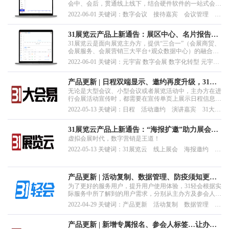
会中、会后，贯通线上线下，结合硬件软件的一站式会议
科技产品与服务，实现智慧邀约、智慧日程、智慧通知、
2022-06-01 关键词：数字会议 接待嘉宾 会议管理 报
智慧证件、智慧签到、智慧现场、智慧监控、智慧数据的
名门票 数字会务
会议全流程智慧化管理。
31展览云产品上新通告：展区中心、名片报告、
31展览云是面向展览主办方，提供“三合一”（会展商贸、
预约洽谈报告再度更新，让用户体验持续升级
会展服务、会展营销三大平台+观众数据中心）的融合会
展系统，同时也是一款简单易用、高性价比，真正实现虚
2022-06-01 关键词：元宇宙 数字会展 数字化转型 元宇宙
实融合办展和数字化落地的支撑系统。
会展 融合会展
产品更新 | 日程双端显示、邀约再度升级，31大
无论是大型会议、小型会议或者展览活动中，主办方在进
会易，智慧办会好帮手
行会展活动宣传时，都需要在宣传单页上展示日程信息，
以便参会人随时随地查看会议日程，做好参会准备。
2022-05-13 关键词：日程 活动邀约 演讲嘉宾 31大会
易 产品更新
31展览云产品上新通告：“海报扩邀”助力展会精
虚拟会展时代，数字营销是王道！
准数字营销
2022-05-13 关键词：31展览云 线上展会 海报邀约 线
上展 产品更新 31展览
产品更新 | 活动复制、数据管理、防疫须知更
为了更好的服务用户，提升用户使用体验，31轻会根据实
新，31轻会，轻松办会，始终如一
际服务中所了解到的用户需求，分别从主办方及参会人端
对产品进行了更新。
2022-04-29 关键词：产品更新 活动复制 数据管理 防
疫 31轻会
产品更新 | 新增专属报名、参会人标签…让办会