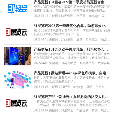
产品更新 | 31轻会2022第一季度功能更新合集，
今天，我们将31轻会在2022年第一季度全部功能更新和优
助您解决活动营销增长新难题
化进行了汇总，希望能够给大家带来更多便捷和帮助。
2022-04-18 关键词：防疫管理 电子票 onepage 公众
号 模板消息
31展览云2022第一季度优化合集，助您高效办
在此，我们对31展览云在2022年第一季度中所做的产品更
展，与众不同
新及新上线的功能模块进行了汇总。
2022-04-15 关键词：产品更新 展览 31展览云 融合会
展系统 数字化
产品更新 | 31会议助手再度升级，只为您办会办
最新更新的31会议助手，可以支持参展商证件人员在签到
展轻松无忧
点签到后进行头像采集；设计胸卡模板时，也支持打印参
展商证件人员的所属组织和展位号；此外，展览主办方在
2022-04-08 关键词：31会议助手 31公共产品 数字会展
对参会人列表进行筛选时，也能够按照参会组织联系人的
手机、邮箱和展位号进行筛选啦。
产品更新 | 微站新增onepage深色底模板、自定义
最近，为了更好的服务客户，满足客户多样化、个性化的
门票显示……这波更新很nice
需求，31轻会又双叒叕更新了。
2022-04-08 关键词：31轻会 onepage 微站 自定义门
票
31展览云产品上新通告：办展必备的防疫大礼包
31作为会议和展览领域的数字化领导者，已经在会议系统
上线！
（31大会易）中上线了防疫模块，并且经过了多次迭代，
防疫模块的功能已经极为成熟了。
2022-04-07 关键词：31展览云 产品更新 防疫 展会安