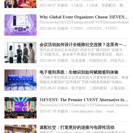
（即1:1meeting，1:1洽谈）？这不仅仅是效率的提升，更
2025-08-07 关键词：1:1会议，1:1洽谈，贸易配对，预约
是展会核心价值的重塑。
洽谈，展览数字化
Why Global Event Organizers Choose 31EVENT
Discoverwhy31EVENTisthepreferredCVENTalternativeforinternatio
Over CVENT for China Events
2025-08-05 关键词：CVENT，31EVENT，EVENT
Technology Provider，EVENT Management Platform
会议活动如何设计全链路社交连接？这里有一份
现代会议活动正从传统的"内容为王"模式转向"连接为
指南
王"的新范式。参会者不再满足于被动接受信息，他们渴
望建立有意义的人际连接，寻求能够产生实际商业价值和
2025-08-05 关键词：社交连接，内容型社交，内容为王，
职业发展机会的互动体验。
社交为王
电子签到系统：生物识别如何赋能签到体验
一代电子签到系统正以革命性的方式重构签到流程，将身
份验证从繁琐的“证件核对”升级为精准高效的“生物认
证”，为参会者与组织者带来前所未有的体验升级。
2025-08-01 关键词：电子签到 二维码签到 人脸识别系
统 智慧场馆 活动签到
31EVENT: The Premier CVENT Alternative for
Discoverwhy31EVENTisthetopCVENTalternativeinChinaforinternat
Seamless Event Support in China
2025-07-30 关键词：cvent alternative china event
management platform china 31EVENT
速配社交：打造更好的连接与包容性活动
速配社交（SpeedNetworking）是一种结构化的商务社交