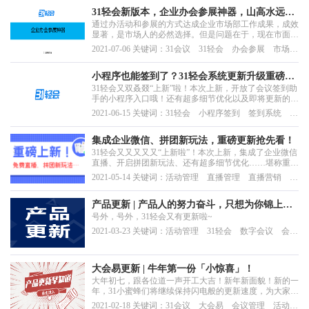
31轻会新版本，企业办会参展神器，山高水远，
通过办活动和参展的方式达成企业市场部工作成果，成效
为你而来
显著，是市场人的必然选择。但是问题在于，现在市面上
缺少一种可以一站式办会参展的工具，用于完美赋能企业
2021-07-06 关键词：31会议 31轻会 办会参展 市场
办会参展工作的高效运转。危机通常是转机，直面挑战，
人 跨部门协同 会议管理系统
拥抱变化，找准合适的数字化工具是提升企业办会参展效
率的关键。
小程序也能签到了？31轻会系统更新升级重磅来
31轻会又双叒叕“上新”啦！本次上新，开放了会议签到助
袭！
手的小程序入口哦！还有超多细节优化以及即将更新的功
能预告，快来跟着轻会君一探究竟吧！
2021-06-15 关键词：31轻会 小程序签到 签到系统 会
议签到 活动签到
集成企业微信、拼团新玩法，重磅更新抢先看！
31轻会又又又又又“上新啦”！本次上新，集成了企业微信
直播、开启拼团新玩法、还有超多细节优化……堪称重
磅！
2021-05-14 关键词：活动管理 直播管理 直播营销 活
动微站 活动报名
产品更新 | 产品人的努力奋斗，只想为你锦上添
号外，号外，31轻会又有更新啦~
花
2021-03-23 关键词：活动管理 31轻会 数字会议 会议
管理 活动名单管理 活动数据报表
大会易更新 | 牛年第一份「小惊喜」！
大年初七，跟各位道一声开工大吉！新年新面貌！新的一
年，31小蜜蜂们将继续保持闪电般的更新速度，为大家奉
上更易用、更贴心的产品。
2021-02-18 关键词：31会议 大会易 会议管理 活动管