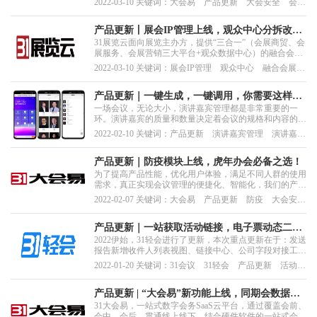
2022-03-10 关键词：大会易 产品更新 大会安全 会议
智慧证件、智慧签到、智慧现场、智慧监控、智慧数据的
数据 数字会务
会议全流程智慧化管理。
产品更新丨展会IP管理上线，观众中心分拆改
31展览云面向展览主办方，提供“三合一”（会展商贸、会
造…这波上新很有料！
展服务、会展营销三大平台+观众数据中心）的融合会展
系统，同时也是一款简单易用、高性价比，真正实现双线
2022-03-10 关键词：展会IP管理 观众中心 融合会展系
一体的融合办展和数字化落地的支撑系统。
统
产品更新｜一键生成，一键调用，你需要这样的
一场会议，无论大小，演讲嘉宾管理都是非常重要的一
演讲嘉宾管理！
环。演讲嘉宾的质量和数量决定着会议的规格和内容的丰
富度，所以对于会议主办方来说，全方位展示演讲嘉宾的
2022-02-10 关键词：产品更新 演讲嘉宾管理 演讲嘉宾
信息，以便于吸引更多的与会嘉宾是常用的宣传方式。
信息 与会嘉宾 语言信息
产品更新｜防疫模块上线，虎年办会必备之选！
为了提高产品性能，优化用户体验，满足不同人群的使用
需求，真正实现会议管理的便捷化、智能化，我们的产品
和研发团队，不断改进平台功能，持续提升服务体验，力
2022-02-07 关键词：大会易 产品更新 防疫 大会安
求将“大会易”打磨的更加完善。如今，“大会易”再添新模
全 防疫安全
块——防疫信息模块上线，主办方可根据防疫需要，设置
防疫信息表，要求参会人填写与上传防疫信息。防...
产品更新｜一站获取活动链接，电子票动态二维
2022伊始，31轻会进行了更新，本次重点更新在于：发送
码…31轻会，将DIY办会进行到底！
报告新增收件人列表视图、链接中心、公司字段对接工商
库、新增电子票动态二维码，大大提高主办方们的办会效
2022-01-20 关键词：31会议 31轻会 产品更新 活动管
率。
理系统 活动营销
产品更新 | “大会易”新功能上线，同期会数据增
31大会易，一站式数字会务SaaS云平台，通过覆盖会前、
加不同状态啦
会中、会后，贯通线上线下，结合硬件软件的一站式会议