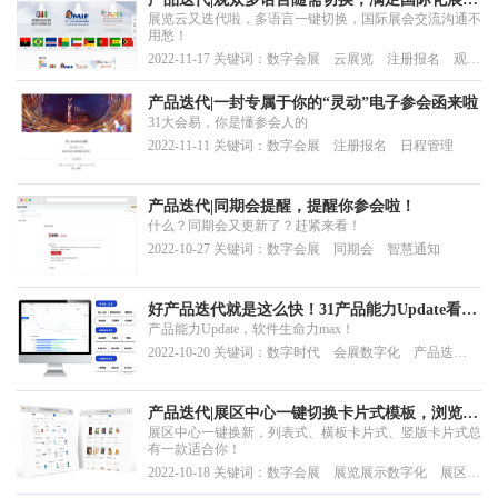
展览云又迭代啦，多语言一键切换，国际展会交流沟通不
观展诉求
用愁！
2022-11-17 关键词：数字会展 云展览 注册报名 观众
管理
产品迭代|一封专属于你的“灵动”电子参会函来啦
31大会易，你是懂参会人的
2022-11-11 关键词：数字会展 注册报名 日程管理
产品迭代|同期会提醒，提醒你参会啦！
什么？同期会又更新了？赶紧来看！
2022-10-27 关键词：数字会展 同期会 智慧通知
好产品迭代就是这么快！31产品能力Update看过
产品能力Update，软件生命力max！
来
2022-10-20 关键词：数字时代 会展数字化 产品迭
代 会展营销 数据管理
产品迭代|展区中心一键切换卡片式模板，浏览模
展区中心一键换新，列表式、横板卡片式、竖版卡片式总
式任意选择
有一款适合你！
2022-10-18 关键词：数字会展 展览展示数字化 展区中
心