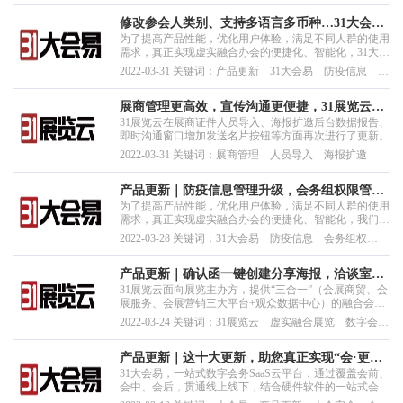
全 防疫安全
修改参会人类别、支持多语言多币种…31大会易
为了提高产品性能，优化用户体验，满足不同人群的使用
助您办会更精彩
需求，真正实现虚实融合办会的便捷化、智能化，31大会
易再次上线新功能！
2022-03-31 关键词：产品更新 31大会易 防疫信息 多
币种优惠 国际会议
展商管理更高效，宣传沟通更便捷，31展览云，
31展览云在展商证件人员导入、海报扩邀后台数据报告、
您的展览创新好帮手
即时沟通窗口增加发送名片按钮等方面再次进行了更新。
2022-03-31 关键词：展商管理 人员导入 海报扩邀
产品更新｜防疫信息管理升级，会务组权限管理
为了提高产品性能，优化用户体验，满足不同人群的使用
区分…只为助您办会与时俱进！
需求，真正实现虚实融合办会的便捷化、智能化，我们的
产品和研发团队，不断改进平台功能，持续提升服务体
2022-03-28 关键词：31大会易 防疫信息 会务组权
验，力求将“大会易”打磨的更加完善。近期，31大会易又
限 产品更新 虚拟会展 融合办会
又又又又“上新啦”！本次上新，防疫信息管理再升级，会
务组权限管理更精确、还有超多细节优化……堪称重...
产品更新｜确认函一键创建分享海报，洽谈室问
31展览云面向展览主办方，提供“三合一”（会展商贸、会
卷收集…31展览云，用心做产品
展服务、会展营销三大平台+观众数据中心）的融合会展
系统，同时也是一款简单易用、高性价比，真正实现虚实
2022-03-24 关键词：31展览云 虚实融合展览 数字会展
融合办展和数字化落地的支撑系统。
平台 31展览 数字会展系统 云展览
产品更新｜这十大更新，助您真正实现“会·更轻
31大会易，一站式数字会务SaaS云平台，通过覆盖会前、
松”
会中、会后，贯通线上线下，结合硬件软件的一站式会议
科技产品与服务，实现智慧邀约、智慧日程、智慧通知、