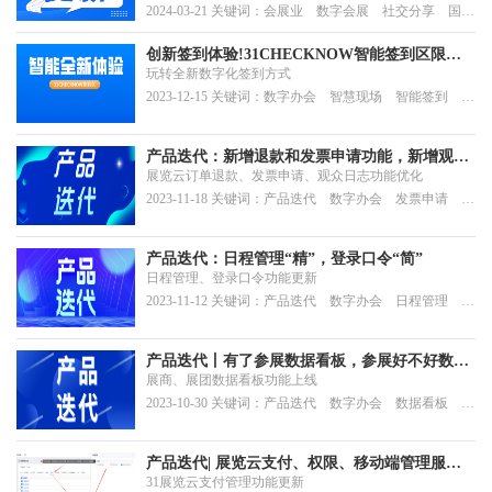
展的展商和观众进行高效对接，积累并沉淀数据资产，实
2024-03-21 关键词：会展业 数字会展 社交分享 国际
现展览项目快速数字化的下一代产品。
展会 31展览云
创新签到体验!31CHECKNOW智能签到区限时
玩转全新数字化签到方式
优惠抢购中
2023-12-15 关键词：数字办会 智慧现场 智能签到 电
子签到 创新签到
产品迭代：新增退款和发票申请功能，新增观众
展览云订单退款、发票申请、观众日志功能优化
行为记录，展览云再升级
2023-11-18 关键词：产品迭代 数字办会 发票申请 云
支付 数据分析
产品迭代：日程管理“精”，登录口令“简”
日程管理、登录口令功能更新
2023-11-12 关键词：产品迭代 数字办会 日程管理 登
录口令 注册报名
产品迭代丨有了参展数据看板，参展好不好数据
展商、展团数据看板功能上线
说了算
2023-10-30 关键词：产品迭代 数字办会 数据看板 内
容管理;权限管理
产品迭代| 展览云支付、权限、移动端管理服务
31展览云支付管理功能更新
优化，开启参展新体验