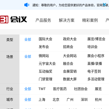
通知：尊敬的用户，为给您提供更好的产品体验，官网登录
产品服务
解决方案
精彩案例
国际大会
政府大会
展览/博览会
全部
类型
发布会
招商会
培训会
微网站
大会网站
展会小程序
全部
场景
元宇宙大会
融合会
直播/录播
互动抽奖
会展营销
电子签到
门禁管理
数据大屏
多活动管理
行业
全部
TMT
医疗医药
社团协会
展览
城市
全部
上海
北京
广州
深圳
杭州