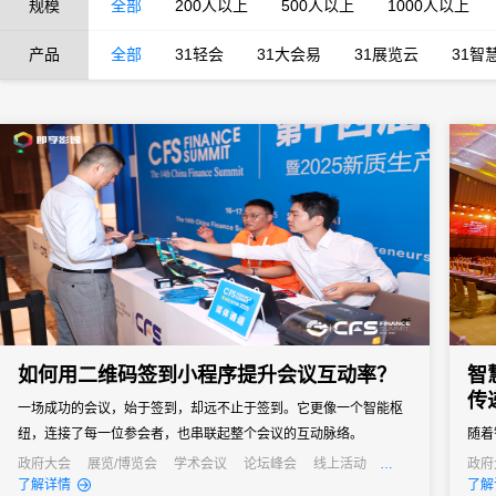
规模
全部
200人以上
500人以上
1000人以上
产品
全部
31轻会
31大会易
31展览云
31智
如何用二维码签到小程序提升会议互动率？
智
传
一场成功的会议，始于签到，却远不止于签到。它更像一个智能枢
纽，连接了每一位参会者，也串联起整个会议的互动脉络。
随着
点的
政府大会
展览/博览会
学术会议
论坛峰会
线上活动
政府
线上展会
经销商大会
公关活动
发布会
公关
了解详情
了解
信息