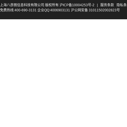
上海八彦图信息科技有限公司 版权所有
沪ICP备10004253号-2
|
服务条款
隐私条
免费热线:400-690-3131 企业QQ:4006903131 沪公网安备 31011502002823号