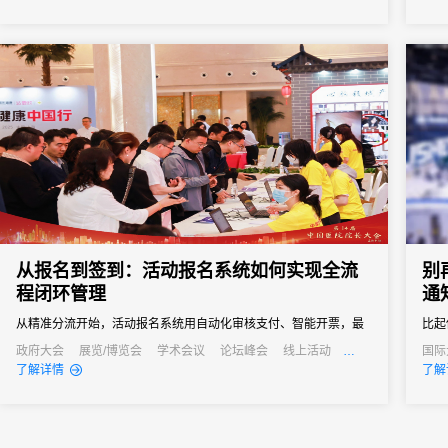
从报名到签到：活动报名系统如何实现全流
别
程闭环管理
通
从精准分流开始，活动报名系统用自动化审核支付、智能开票，最
比起
终实现数据驱动的精细化管理，让参会者享受丝滑体验，更让主办
理效
政府大会
展览/博览会
学术会议
论坛峰会
线上活动
国际
发布会
培训会
线上
了解详情
了解
方拥有掌控全局的能力。