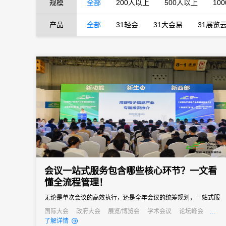
规模
全部
200人以上
500人以上
10
产品
全部
31轻会
31大会易
31展览
会议一站式服务包含哪些核心环节？一文看
懂全流程管理！
无论是单次会议的高效执行，还是全年会议的统筹规划，一站式服
务都能成为主办方的得力助手，帮助企业在节省成本的同时，提升
国际大会
政府大会
展览/博览会
学术会议
论坛峰会
线上活动
公关活动
发布会
培训会
了解详情
会议影响力，实现办会目标。