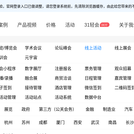
验，官网登录入口已做调整，请您登录系统前，先清除浏览器缓存，由此给您带来的
案例
产品视频
价格
活动
31轻会
关于我
览/博览会
学术会议
论坛峰会
线上活动
线上展会
训会
元宇宙
会小程序
数字展厅
注册报名
票务管理
观众招募
播/录播
融合展
商贸洽谈
日程管理
嘉宾管理
子签到
接待管理
酒店管理
微信签到
二维码签
活动管理
活动站点
活动系统
数据中台
展览
政府
第三方（公关会务）
金融
制造业
汽车
杭州
苏州
成都
厦门
西安
武汉
南昌
长沙