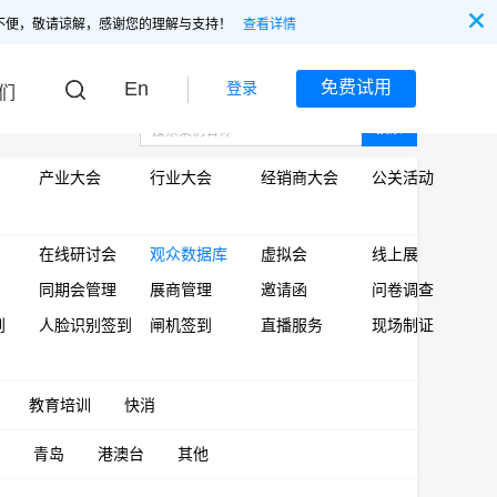
不便，敬请谅解，感谢您的理解与支持！
查看详情
En
免费试用
登录
们
搜索
产业大会
行业大会
经销商大会
公关活动
在线研讨会
观众数据库
虚拟会
线上展
同期会管理
展商管理
邀请函
问卷调查
到
人脸识别签到
闸机签到
直播服务
现场制证
教育培训
快消
青岛
港澳台
其他