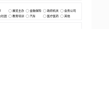
：
T
展览主办
金融保险
政府机关
会务公司
会社团
教育培训
汽车
医疗医药
其他
：
提交
资源中心
产品更新
白皮书与报告