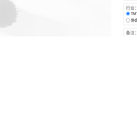
行业
TM
协
备注
客户服务
伙伴连接
软件下载
梧桐栈-活动供需平台
31白皮书
31精选供应商