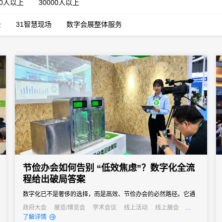
00人以上
30000人以上
云
31智慧现场
数字会展整体服务
节俭办会如何告别 “低效焦虑”？数字化全流
程给出破局答案
数字化已不是奢侈的选择，而是高效、节俭办会的必然路径。它通
过技术手段打通会议管理的各个环节，用自动化替代人工操作、以
政府大会
展览/博览会
学术会议
线上活动
线上展会
公关活动
招商会
了解详情
数据化驱动决策、以无纸化践行绿色理念，最终实现成本降低与效