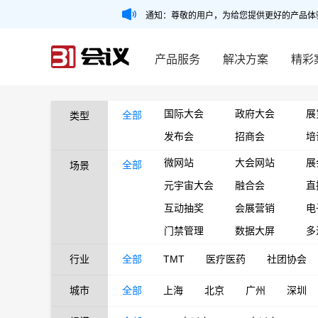
通知：尊敬的用户，为给您提供更好的产品体
产品服务
解决方案
精彩
国际大会
政府大会
展
全部
类型
发布会
招商会
培
微网站
大会网站
展
全部
场景
元宇宙大会
融合会
直
互动抽奖
会展营销
电
门禁管理
数据大屏
多
行业
全部
TMT
医疗医药
社团协会
城市
全部
上海
北京
广州
深圳