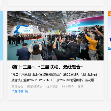
率提升的真正协同。
澳门“三展”，“三展联动、双线融合”
“第二十六届澳门国际贸易投资展览会”（第26届MIF）“澳门国际品
牌连锁加盟展2021”（2021MFE）及“2021年葡语国家产品及服务
展（澳门）”（2021PLPEX）于2021年12月10日–12月12日在澳门
国际大会
展览/博览会
线上活动
线上展会
展览
了解详情
威尼斯人圆满举行。