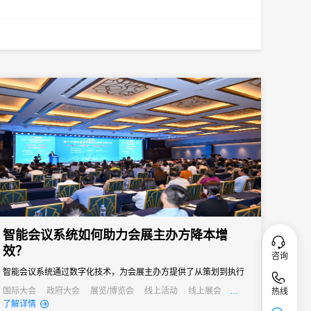
智能会议系统如何助力会展主办方降本增
效？
咨询
智能会议系统通过数字化技术，为会展主办方提供了从策划到执行
的全流程解决方案，不仅提高了会议效率，还显著降低了运营成
国际大会
政府大会
展览/博览会
线上活动
线上展会
热线
产业大会
公关活动
发布会
培训会
招商会
了解详情
本。