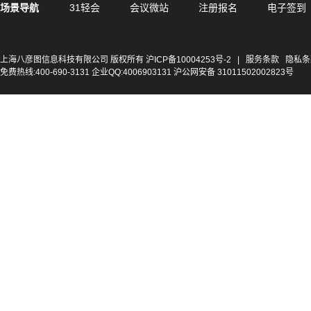
场景导航
31轻会
会议微站
注册报名
电子签到
上海八彦图信息科技有限公司 版权所有
沪ICP备10004253号-2
|
服务条款
隐私条
免费热线:400-690-3131 企业QQ:4006903131 沪公网安备 31011502002823号