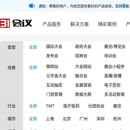
通知：尊敬的用户，为给您提供更好的产品体验，官网登录
产品服务
解决方案
精彩案例
国际大会
政府大会
展览/博览会
全部
类型
发布会
招商会
培训会
微网站
大会网站
展会小程序
全部
场景
元宇宙大会
融合会
直播/录播
互动抽奖
会展营销
电子签到
门禁管理
数据大屏
多活动管理
行业
全部
TMT
医疗医药
社团协会
展览
城市
全部
上海
北京
广州
深圳
杭州