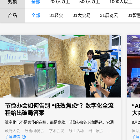
规模
全部
200人以上
500人以上
1000人以上
产品
全部
31轻会
31大会易
31展览云
31智
节俭办会如何告别 “低效焦虑”？数字化全流
“
程给出破局答案
大
数字化已不是奢侈的选择，而是高效、节俭办会的必然路径。它通
8月
过技术手段打通会议管理的各个环节，用自动化替代人工操作、以
在上
政府大会
展览/博览会
学术会议
线上活动
线上展会
国际
公关活动
招商会
线上
了解详情
了解
数据化驱动决策、以无纸化践行绿色理念，最终实现成本降低与效