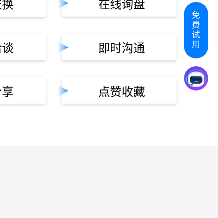
交换
在线询盘
免
费
试
用
洽谈
即时沟通
分享
点赞收藏