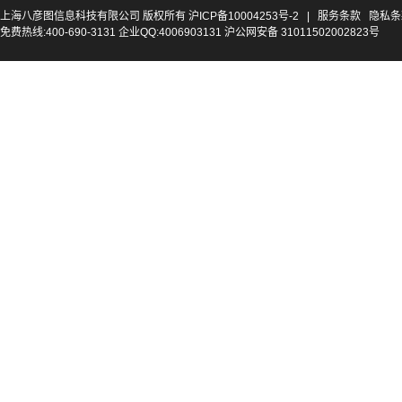
上海八彦图信息科技有限公司 版权所有
沪ICP备10004253号-2
|
服务条款
隐私条
免费热线:400-690-3131 企业QQ:4006903131 沪公网安备 31011502002823号