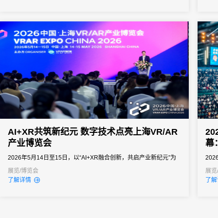
之界
图。
AI+XR共筑新纪元 数字技术点亮上海VR/AR
2
产业博览会
幕
2026年5月14日至15日，以“AI+XR融合创新，共启产业新纪元”为
20
主题的2026中国上海VR/AR产业博览会在上海盛大举办。
20
展览/博览会
展览
了解详情
了解
民活