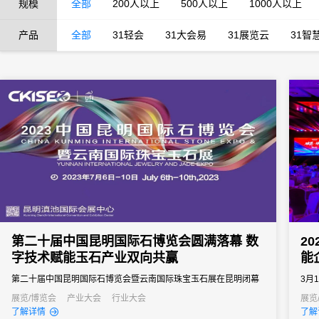
规模
全部
200人以上
500人以上
1000人以上
产品
全部
31轻会
31大会易
31展览云
31智
第二十届中国昆明国际石博览会圆满落幕 数
2
字技术赋能玉石产业双向共赢
能
第二十届中国昆明国际石博览会暨云南国际珠宝玉石展在昆明闭幕
3月
家会
展览/博览会
产业大会
行业大会
展览
了解详情
了解
20