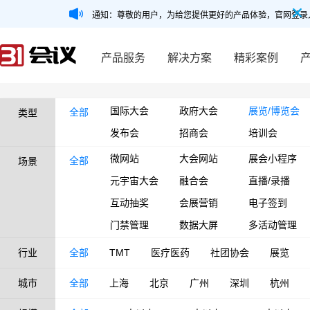
通知：尊敬的用户，为给您提供更好的产品体验，官网登录
产品服务
解决方案
精彩案例
国际大会
政府大会
展览/博览会
全部
类型
发布会
招商会
培训会
微网站
大会网站
展会小程序
全部
场景
元宇宙大会
融合会
直播/录播
互动抽奖
会展营销
电子签到
门禁管理
数据大屏
多活动管理
行业
全部
TMT
医疗医药
社团协会
展览
城市
全部
上海
北京
广州
深圳
杭州