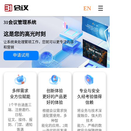
EN
31会议管理系统
这是您的高光时刻
让系统来处理繁琐工作，您就可以更专注内容
和营销
申请试用
多样需求
创新体验
专业与安全
全方位赋能
更好的产品更
久经考验值得
好的体验
信赖
1个平台涵盖三
端、注册邀约、
根据会议需求快
将业务与技术深
日程、
速配置使用，多
度融合，强大的
征文、接待、报
种智
技术
到、门禁、通知
能化的应用，2周
能力，严格的数
等满
一迭代的开发速
据安全保障措施