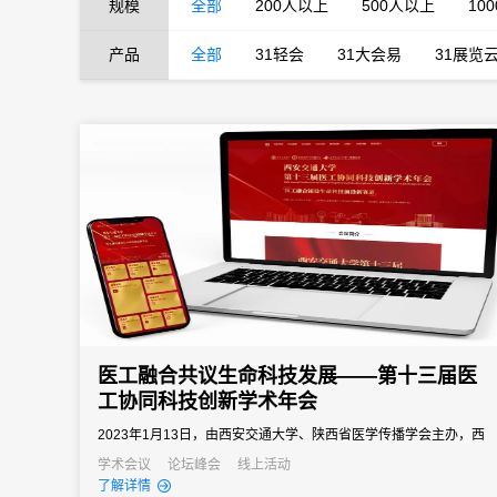
规模
全部
200人以上
500人以上
10
产品
全部
31轻会
31大会易
31展览
医工融合共议生命科技发展——第十三届医
工协同科技创新学术年会
2023年1月13日，由西安交通大学、陕西省医学传播学会主办，西
安交通大学第一附属医院承办，以“医工融合铺设生命科技前沿新赛
学术会议
论坛峰会
线上活动
了解详情
道”为主题的第十三届医工协同科技创新学术年会，在西安交通大学