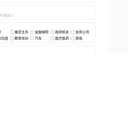
：
：
T
展览主办
金融保险
政府机关
会务公司
会社团
教育培训
汽车
医疗医药
其他
：
提交
资源中心