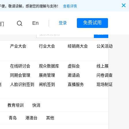
不便，敬请谅解，感谢您的理解与支持！
查看详情
En
免费试用
登录
们
搜索
产业大会
行业大会
经销商大会
公关活动
在线研讨会
观众数据库
虚拟会
线上展
同期会管理
展商管理
邀请函
问卷调查
到
人脸识别签到
闸机签到
直播服务
现场制证
教育培训
快消
青岛
港澳台
其他