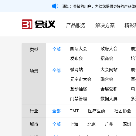
通知：尊敬的用户，为给您提供更好的产品体
产品服务
解决方案
精彩
国际大会
政府大会
展
全部
类型
发布会
招商会
培
微网站
大会网站
展
全部
场景
元宇宙大会
融合会
直
互动抽奖
会展营销
电
门禁管理
数据大屏
多
行业
全部
TMT
医疗医药
社团协会
城市
全部
上海
北京
广州
深圳