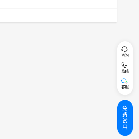
咨询
热线
客服
免
费
试
用