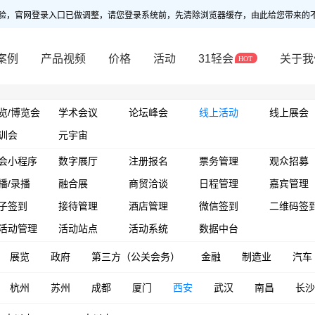
验，官网登录入口已做调整，请您登录系统前，先清除浏览器缓存，由此给您带来的
案例
产品视频
价格
活动
31轻会
关于我
览/博览会
学术会议
论坛峰会
线上活动
线上展会
训会
元宇宙
会小程序
数字展厅
注册报名
票务管理
观众招募
播/录播
融合展
商贸洽谈
日程管理
嘉宾管理
子签到
接待管理
酒店管理
微信签到
二维码签
活动管理
活动站点
活动系统
数据中台
展览
政府
第三方（公关会务）
金融
制造业
汽车
杭州
苏州
成都
厦门
西安
武汉
南昌
长沙