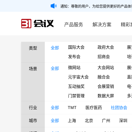
通知：尊敬的用户，为给您提供更好的产品体
产品服务
解决方案
精彩
国际大会
政府大会
展
全部
类型
发布会
招商会
培
微网站
大会网站
展
全部
场景
元宇宙大会
融合会
直
互动抽奖
会展营销
电
门禁管理
数据大屏
多
行业
全部
TMT
医疗医药
社团协会
城市
全部
上海
北京
广州
深圳