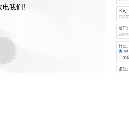
致电我们！
公司
部门
行业
TM
协
备注