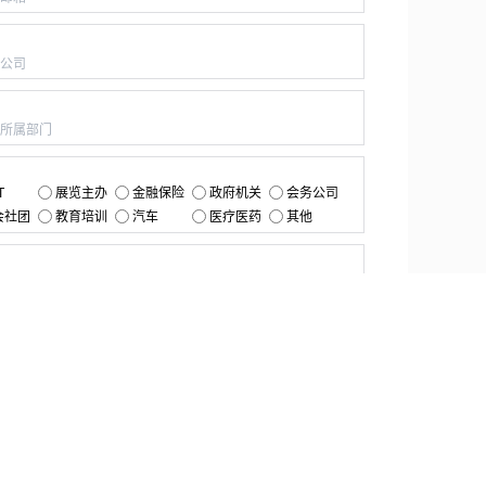
：
：
：
T
展览主办
金融保险
政府机关
会务公司
会社团
教育培训
汽车
医疗医药
其他
：
提交