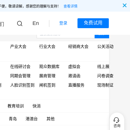
不便，敬请谅解，感谢您的理解与支持！
查看详情
En
免费试用
登录
们
搜索
产业大会
行业大会
经销商大会
公关活动
在线研讨会
观众数据库
虚拟会
线上展
同期会管理
展商管理
邀请函
问卷调查
到
人脸识别签到
闸机签到
直播服务
现场制证
教育培训
快消
青岛
港澳台
其他
咨询