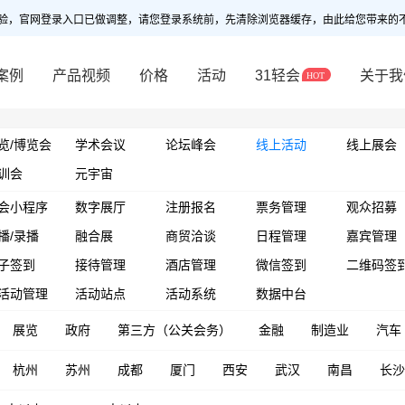
验，官网登录入口已做调整，请您登录系统前，先清除浏览器缓存，由此给您带来的
案例
产品视频
价格
活动
31轻会
关于我
览/博览会
学术会议
论坛峰会
线上活动
线上展会
训会
元宇宙
会小程序
数字展厅
注册报名
票务管理
观众招募
播/录播
融合展
商贸洽谈
日程管理
嘉宾管理
子签到
接待管理
酒店管理
微信签到
二维码签
活动管理
活动站点
活动系统
数据中台
展览
政府
第三方（公关会务）
金融
制造业
汽车
杭州
苏州
成都
厦门
西安
武汉
南昌
长沙