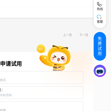
热线
客服
上一页
下一页
免
费
试
用
申请试用
：
号：
：