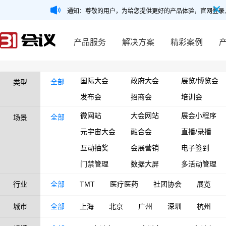
通知：尊敬的用户，为给您提供更好的产品体验，官网登录
产品服务
解决方案
精彩案例
国际大会
政府大会
展览/博览会
全部
类型
发布会
招商会
培训会
微网站
大会网站
展会小程序
全部
场景
元宇宙大会
融合会
直播/录播
互动抽奖
会展营销
电子签到
门禁管理
数据大屏
多活动管理
行业
全部
TMT
医疗医药
社团协会
展览
城市
全部
上海
北京
广州
深圳
杭州