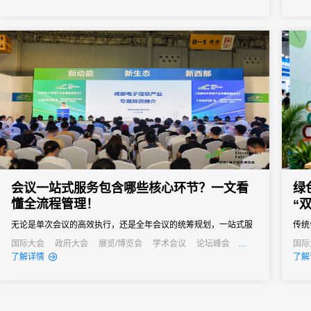
从“人力密集型”向“智能高效型”深度转型，实现关键场景体验质的飞
跃。
会议一站式服务包含哪些核心环节？一文看
绿
懂全流程管理！
“
无论是单次会议的高效执行，还是全年会议的统筹规划，一站式服
传统
务都能成为主办方的得力助手，帮助企业在节省成本的同时，提升
业实
国际大会
政府大会
展览/博览会
学术会议
论坛峰会
国际
线上活动
公关活动
发布会
培训会
线上
了解详情
了解
会议影响力，实现办会目标。