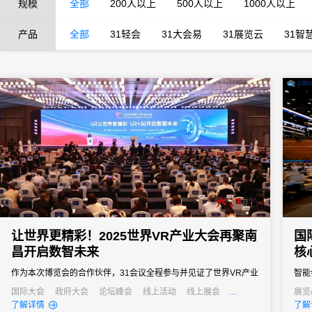
规模
全部
200人以上
500人以上
1000人以上
产品
全部
31轻会
31大会易
31展览云
31智
让世界更精彩！2025世界VR产业大会再聚南
国
昌开启数智未来
核
作为本次博览会的合作伙伴，31会议全程参与并见证了世界VR产业
智能
大会的飞速发展与深刻变革，并依托专业的会展服务能力与创新技
成为
国际大会
政府大会
论坛峰会
线上活动
线上展会
展览
产业大会
经销商大会
发布
了解详情
了解
术支撑为博览会的顺利举办提供了坚实有力的保障，推动会务运营