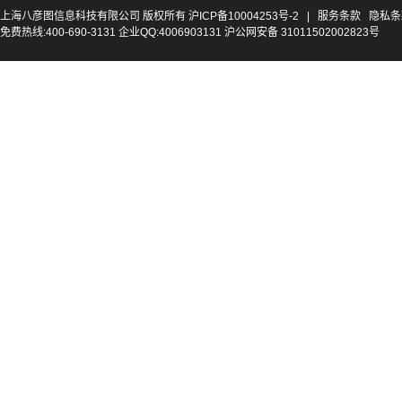
上海八彦图信息科技有限公司 版权所有
沪ICP备10004253号-2
|
服务条款
隐私条
免费热线:400-690-3131 企业QQ:4006903131 沪公网安备 31011502002823号