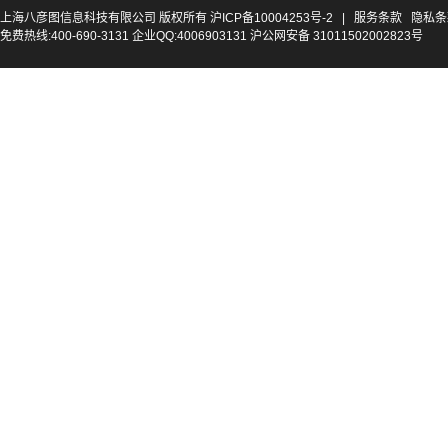
上海八彦图信息科技有限公司 版权所有
沪ICP备10004253号-2
|
服务条款
隐私条
免费热线:400-690-3131 企业QQ:4006903131 沪公网安备 31011502002823号