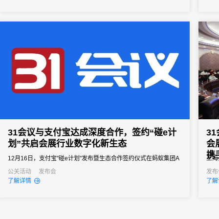
景、能精准解决痛点的活动管理系统，成为主办方的核心诉求。但
是市面上的活动管理系统五花八门，多数属于“通用型”工具，看似功
能...
31会议与支付宝达成深度合作，签约“碰e计
3
划”共启会展行业数字化新生态
会
携
12月16日，支付宝"碰e计划"发布暨生态合作签约仪式在蚂蚁集团A
上海
空间隆重举办。此次发布会中支付宝推出的"碰e计划"，是针对会展
中心
公关活动
发布会
发布
了解详情
了解
行业痛点的精准破局，推动会展行业向"流量获取+高价值服务链条
息科
+数据沉淀与激活"的生态模式升级。该计划以"碰一下"技术为核心，
面的
全面开放蚂蚁生态底层核心能力，包括核身、支付、AI、小程序等
字会
基础功...
及校外