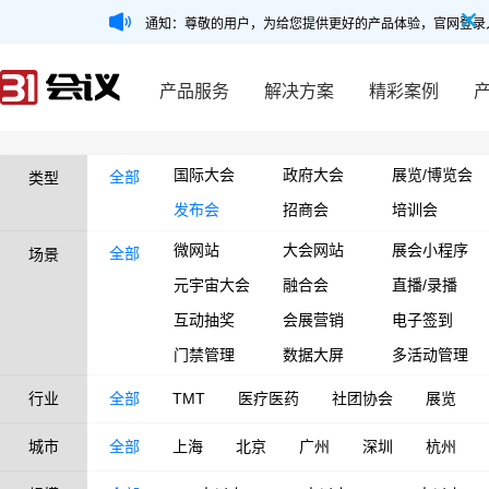
通知：尊敬的用户，为给您提供更好的产品体验，官网登录
产品服务
解决方案
精彩案例
国际大会
政府大会
展览/博览会
全部
类型
发布会
招商会
培训会
微网站
大会网站
展会小程序
全部
场景
元宇宙大会
融合会
直播/录播
互动抽奖
会展营销
电子签到
门禁管理
数据大屏
多活动管理
行业
全部
TMT
医疗医药
社团协会
展览
城市
全部
上海
北京
广州
深圳
杭州