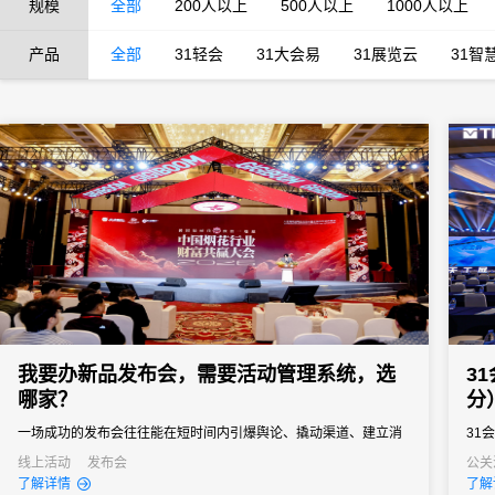
规模
全部
200人以上
500人以上
1000人以上
产品
全部
31轻会
31大会易
31展览云
31智
我要办新品发布会，需要活动管理系统，选
3
哪家？
分
一场成功的发布会往往能在短时间内引爆舆论、撬动渠道、建立消
31
费者认知。然而对于主办方来说，新品发布会也是一场“高难度战
线上活动
发布会
公关
了解详情
了解
役”，稍有不慎就可能影响传播效果。选择一款真正懂新品发布会场