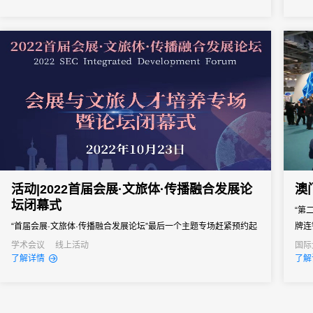
活动|2022首届会展·文旅体·传播融合发展论
澳
坛闭幕式
“第
“首届会展·文旅体·传播融合发展论坛”最后一个主题专场赶紧预约起
牌连
来吧！
展（
学术会议
线上活动
国际
了解详情
了解
威尼