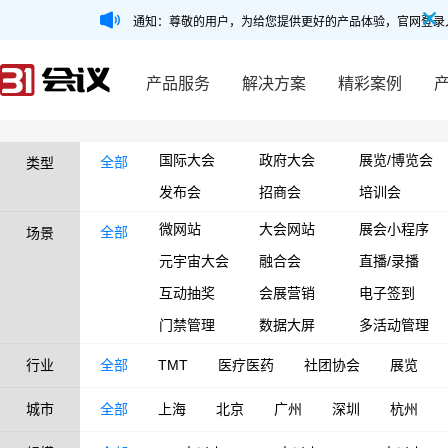
通知：尊敬的用户，为给您提供更好的产品体验，官网登录
产品服务
解决方案
精彩案例
国际大会
政府大会
展览/博览会
全部
类型
发布会
招商会
培训会
微网站
大会网站
展会小程序
全部
场景
元宇宙大会
融合会
直播/录播
互动抽奖
会展营销
电子签到
门禁管理
数据大屏
多活动管理
行业
全部
TMT
医疗医药
社团协会
展览
城市
全部
上海
北京
广州
深圳
杭州