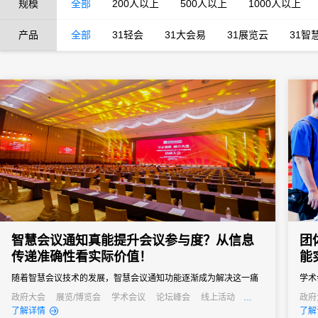
规模
全部
200人以上
500人以上
1000人以上
产品
全部
31轻会
31大会易
31展览云
31智
智慧会议通知真能提升会议参与度？从信息
团
传递准确性看实际价值！
能
随着智慧会议技术的发展，智慧会议通知功能逐渐成为解决这一痛
学术
点的关键，其通过自动化、多渠道的信息传递方式，从根源上提升
案。
政府大会
展览/博览会
学术会议
论坛峰会
线上活动
政府
公关活动
发布会
培训会
招商会
发布
了解详情
了解
信息传递准确性，进而为会议参与度注入新活力。
的注