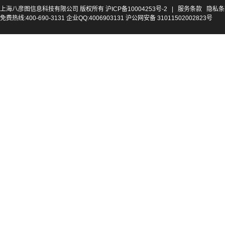
上海八彦图信息科技有限公司 版权所有
沪ICP备10004253号-2
|
服务条款
隐私条
免费热线:400-690-3131 企业QQ:4006903131 沪公网安备 31011502002823号