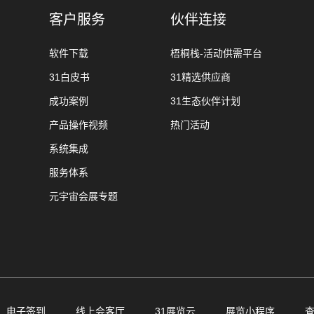
客户服务
伙伴连接
软件下载
梧桐栈-活动供需平台
31白皮书
31精选供应商
成功案例
31生态伙伴计划
产品操作视频
热门活动
系统集成
服务体系
元宇宙会展专题
电子签到
线上会客厅
31展览云
展览小程序