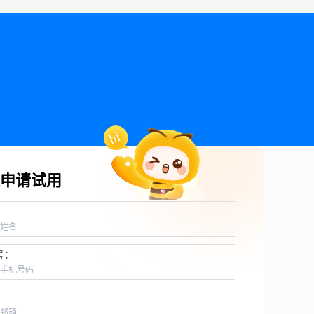
申请试用
：
号：
：