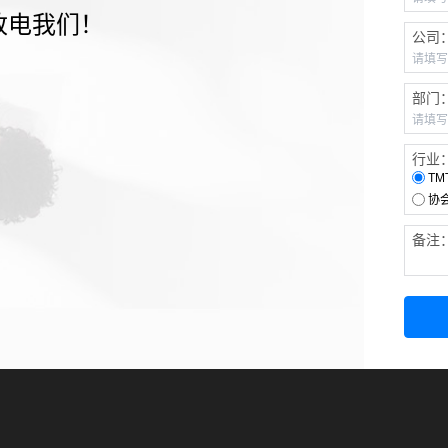
致电我们！
公司
部门
行业
TM
协
备注