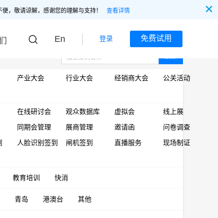
不便，敬请谅解，感谢您的理解与支持！
查看详情
En
免费试用
登录
们
搜索
产业大会
行业大会
经销商大会
公关活动
在线研讨会
观众数据库
虚拟会
线上展
同期会管理
展商管理
邀请函
问卷调查
到
人脸识别签到
闸机签到
直播服务
现场制证
教育培训
快消
青岛
港澳台
其他