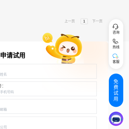
上一页
1
下一页
咨询
热线
申请试用
客服
：
免
号：
费
试
用
：
：