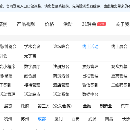
验，官网登录入口已做调整，请您登录系统前，先清除浏览器缓存，由此给您带来的
案例
产品视频
价格
活动
31轻会
关于我
览/博览会
学术会议
论坛峰会
线上活动
线上展会
训会
元宇宙
会小程序
数字展厅
注册报名
票务管理
观众招募
播/录播
融合展
商贸洽谈
日程管理
嘉宾管理
子签到
接待管理
酒店管理
微信签到
二维码签
活动管理
活动站点
活动系统
数据中台
展览
政府
第三方（公关会务）
金融
制造业
汽车
杭州
苏州
成都
厦门
西安
武汉
南昌
长沙