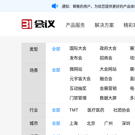
通知：尊敬的用户，为给您提供更好的产品体
产品服务
解决方案
精彩
国际大会
政府大会
展
全部
类型
发布会
招商会
培
微网站
大会网站
展
全部
场景
元宇宙大会
融合会
直
互动抽奖
会展营销
电
门禁管理
数据大屏
多
行业
全部
TMT
医疗医药
社团协会
城市
全部
上海
北京
广州
深圳