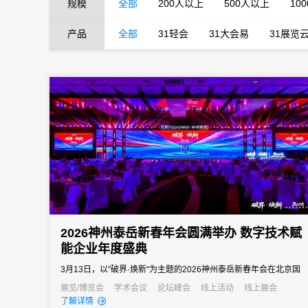
规模
全部
200人以上
500人以上
10
产品
全部
31轻会
31大会易
31展览
2026神州泰岳新春年会圆满举办 数字技术赋
能企业年度盛典
3月13日，以"破界·焕新"为主题的2026神州泰岳新春年会在北京国
家会议中心成功举办。来自全国的1600余名泰岳人齐聚一堂，回望
展览/博览会
学术会议
论坛峰会
线上活动
线上展会
了解详情
2025奋进征程，共启AI时代的战略新征程，以"破认知之界、破人效