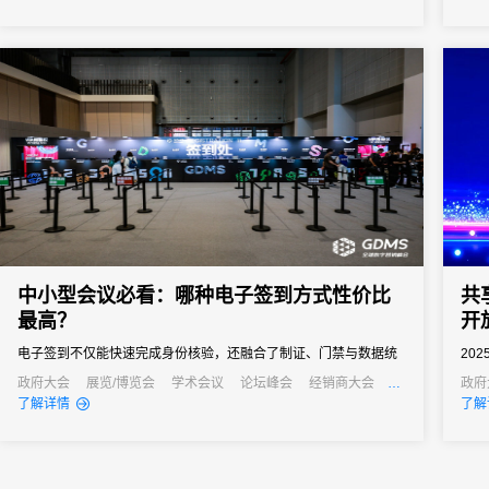
从“
跃。
中小型会议必看：哪种电子签到方式性价比
共
最高？
开
电子签到不仅能快速完成身份核验，还融合了制证、门禁与数据统
20
计等多重功能，能够快速完成签到过程，减少等待时间，同时能够
技部
政府大会
展览/博览会
学术会议
论坛峰会
经销商大会
政府
公关活动
发布会
培训会
了解详情
了解
通过数据分析，为会议组织者提供宝贵的参会者信息，助力后续的
开。
会议管理和营销。真正实现会务全流程的数字化管理。尤其对于中
小型会议，轻量、灵活、易操作的签到形式往往更受青睐。