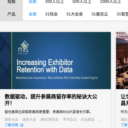
规模
全部
200人以上
500人以上
1000人以上
产品
全部
31轻会
31大会易
31展览云
31智
数据驱动，提升参展商留存率的秘诀大公
让
开！
昌
留住展商比获取新展商更重要：参展商ROI才是增长引擎。
作为
大会
国际大会
政府大会
展览/博览会
学术会议
论坛峰会
国际
线上活动
线上展会
产业
了解详情
了解
术支