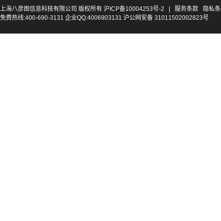
上海八彦图信息科技有限公司 版权所有
沪ICP备10004253号-2
|
服务条款
隐私条
免费热线:400-690-3131 企业QQ:4006903131 沪公网安备 31011502002823号