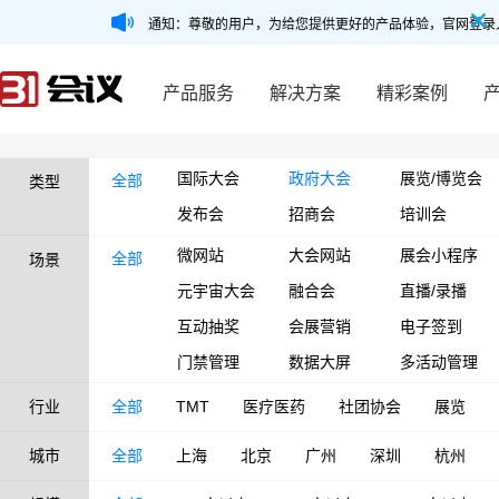
通知：尊敬的用户，为给您提供更好的产品体验，官网登录
产品服务
解决方案
精彩案例
国际大会
政府大会
展览/博览会
全部
类型
发布会
招商会
培训会
微网站
大会网站
展会小程序
全部
场景
元宇宙大会
融合会
直播/录播
互动抽奖
会展营销
电子签到
门禁管理
数据大屏
多活动管理
行业
全部
TMT
医疗医药
社团协会
展览
城市
全部
上海
北京
广州
深圳
杭州