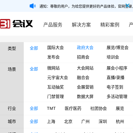
通知：尊敬的用户，为给您提供更好的产品体验，官网登录
产品服务
解决方案
精彩案例
国际大会
政府大会
展览/博览会
全部
类型
发布会
招商会
培训会
微网站
大会网站
展会小程序
全部
场景
元宇宙大会
融合会
直播/录播
互动抽奖
会展营销
电子签到
门禁管理
数据大屏
多活动管理
行业
全部
TMT
医疗医药
社团协会
展览
城市
全部
上海
北京
广州
深圳
杭州