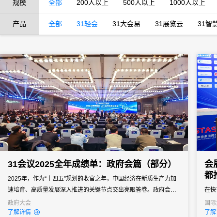
规模
全部
200人以上
500人以上
1000人以上
产品
全部
31轻会
31大会易
31展览云
31智
31会议2025全年成绩单：政府会篇（部分）
会
都
2025年，作为“十四五”规划的收官之年，中国经济在新质生产力加
速培育、高质量发展深入推进的关键节点交出亮眼答卷。政府会议
在快
作为贸易好投资促进、产业和政企协同、凝聚共识和汇聚智慧、推
功的
政府大会
国际
经销
了解详情
了解
动产业和区域协同的重要平台，正以前所未有的活跃度和专业度，
的组