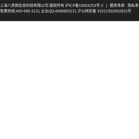
上海八彦图信息科技有限公司 版权所有
沪ICP备10004253号-2
|
服务条款
隐私条
免费热线:400-690-3131 企业QQ:4006903131 沪公网安备 31011502002823号