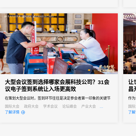
服务国家战略、对接全球资源。从科技创新到区域开放，从产业合
签到
作到民...
签到
者和行
大型会议签到选择哪家会展科技公司？31会
让
议电子签到系统让入场更高效
昌
在策划大型会议时，签到环节往往是决定参会者第一印象的关键节
作为
点。传统的签到方式在应对千人以上规模会议时，常常出现排队拥
大会
国际大会
政府大会
学术会议
论坛峰会
产业大会
国际
行业大会
经销商大会
公关活动
培训会
招商会
产业
了解详情
了解
堵、信息错漏、数据统计滞后等问题，严重影响会议的专业形象和
术支
参会体验。选择一款可靠的电子签到系统，是大型会议成功举办的
从“
重要保障。31会议作为中国领先的数字会展平台，其电子签到解决
跃。
方案凭借...