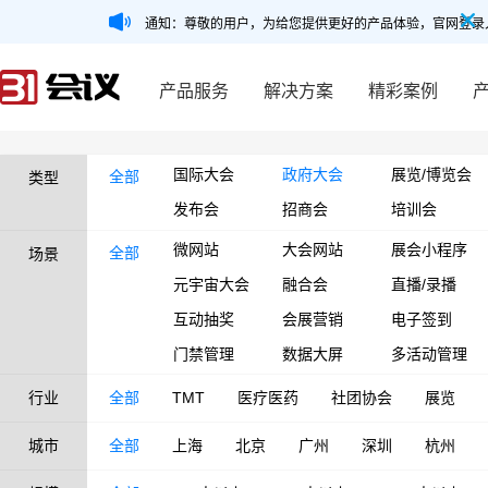
通知：尊敬的用户，为给您提供更好的产品体验，官网登录
产品服务
解决方案
精彩案例
国际大会
政府大会
展览/博览会
全部
类型
发布会
招商会
培训会
微网站
大会网站
展会小程序
全部
场景
元宇宙大会
融合会
直播/录播
互动抽奖
会展营销
电子签到
门禁管理
数据大屏
多活动管理
行业
全部
TMT
医疗医药
社团协会
展览
城市
全部
上海
北京
广州
深圳
杭州