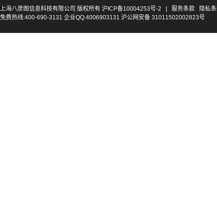
上海八彦图信息科技有限公司 版权所有
沪ICP备10004253号-2
|
服务条款
隐私条
免费热线:400-690-3131 企业QQ:4006903131 沪公网安备 31011502002823号