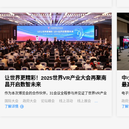
签到已成为数字办会、数字办展的标配。那么，市面上的会展电子
尴尬
签到究竟有哪些类型？面对众多服务商，为什么众多资深活动组织
的开
者和行业...
让世界更精彩！2025世界VR产业大会再聚南
中
昌开启数智未来
最
作为本次博览会的合作伙伴，31会议全程参与并见证了世界VR产业
电子
大会的飞速发展与深刻变革，并依托专业的会展服务能力与创新技
计等
国际大会
政府大会
论坛峰会
线上活动
线上展会
政府
产业大会
经销商大会
公关
了解详情
了解
术支撑为博览会的顺利举办提供了坚实有力的保障，推动会务运营
通过
从“人力密集型”向“智能高效型”深度转型，实现关键场景体验质的飞
会议
跃。
小型