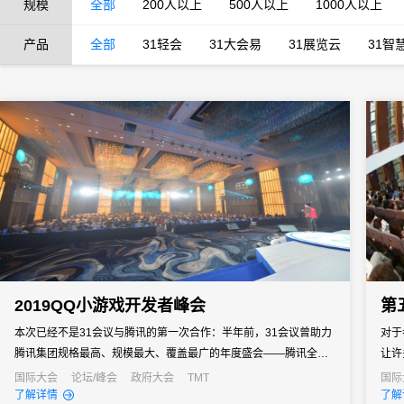
规模
全部
200人以上
500人以上
1000人以上
产品
全部
31轻会
31大会易
31展览云
31智
2019QQ小游戏开发者峰会
第
本次已经不是31会议与腾讯的第一次合作：半年前，31会议曾助力
对于
腾讯集团规格最高、规模最大、覆盖最广的年度盛会——腾讯全球
让许
数字生态大会，作为31会议的老朋友，31会议继续为2019QQ小游
第五
国际大会
论坛/峰会
政府大会
TMT
国际
了解详情
了解
戏开发者峰会提供数字化会务管理支持。
形成