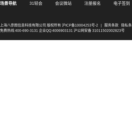
场景导航
31轻会
会议微站
注册报名
电子签到
上海八彦图信息科技有限公司 版权所有
沪ICP备10004253号-2
|
服务条款
隐私条
免费热线:400-690-3131 企业QQ:4006903131 沪公网安备 31011502002823号