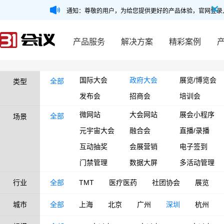
通知：尊敬的用户，为给您提供更好的产品体验，官网登录
产品服务
解决方案
精彩案例
国际大会
政府大会
展览/博览会
全部
类型
发布会
招商会
培训会
微网站
大会网站
展会小程序
全部
场景
元宇宙大会
融合会
直播/录播
互动抽奖
会展营销
电子签到
门禁管理
数据大屏
多活动管理
行业
全部
TMT
医疗医药
社团协会
展览
城市
全部
上海
北京
广州
深圳
杭州