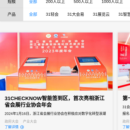
规模
全部
200人以上
500人以上
1000人以上
产品
全部
31轻会
31大会易
31展览云
31智
31CHECKNOW智能签到区，首次亮相浙江
第
省会展行业协会年会
31
2024年1月16日，浙江省会展行业协会在积极应对数字化转型浪潮
报名
的大趋势下，正式成立了数字会展服务专委会。31会议作为发起单
的双
政府大会
产业大会
政府
了解详情
了解
位之一，参与了数字会展服务专委会的筹建工作，并联合9家联合发