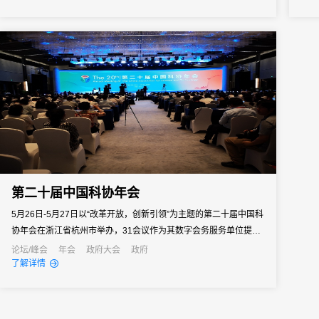
起单位签署了《关于共同发起成立浙江省会展行业协会数字会展服
务专委会的备忘录》。
第二十届中国科协年会
5月26日-5月27日以“改革开放，创新引领”为主题的第二十届中国科
协年会在浙江省杭州市举办，31会议作为其数字会务服务单位提供
了一站式全流程数字化的会务管理，为其营造了安全便捷科技感十
论坛/峰会
年会
政府大会
政府
了解详情
足的年会场景。