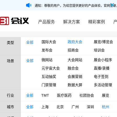
通知：尊敬的用户，为给您提供更好的产品体验，官网登录
产品服务
解决方案
精彩案例
国际大会
政府大会
展览/博览会
全部
类型
发布会
招商会
培训会
微网站
大会网站
展会小程序
全部
场景
元宇宙大会
融合会
直播/录播
互动抽奖
会展营销
电子签到
门禁管理
数据大屏
多活动管理
行业
全部
TMT
医疗医药
社团协会
展览
城市
全部
上海
北京
广州
深圳
杭州