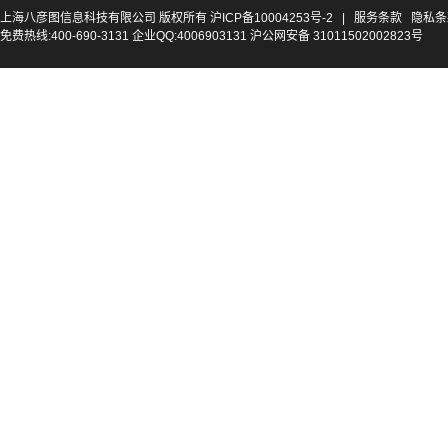
上海八彦图信息科技有限公司 版权所有
沪ICP备10004253号-2
|
服务条款
隐私条
免费热线:400-690-3131 企业QQ:4006903131 沪公网安备 31011502002823号