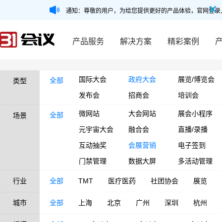
通知：尊敬的用户，为给您提供更好的产品体验，官网登录
产品服务
解决方案
精彩案例
国际大会
政府大会
展览/博览会
全部
类型
发布会
招商会
培训会
微网站
大会网站
展会小程序
全部
场景
元宇宙大会
融合会
直播/录播
互动抽奖
会展营销
电子签到
门禁管理
数据大屏
多活动管理
行业
全部
TMT
医疗医药
社团协会
展览
城市
全部
上海
北京
广州
深圳
杭州