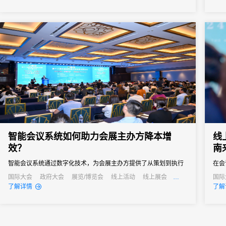
智能会议系统如何助力会展主办方降本增
线
效？
南
智能会议系统通过数字化技术，为会展主办方提供了从策划到执行
在会
的全流程解决方案，不仅提高了会议效率，还显著降低了运营成
流方
国际大会
政府大会
展览/博览会
线上活动
线上展会
国际
产业大会
公关活动
发布会
培训会
招商会
公关
了解详情
了解
本。