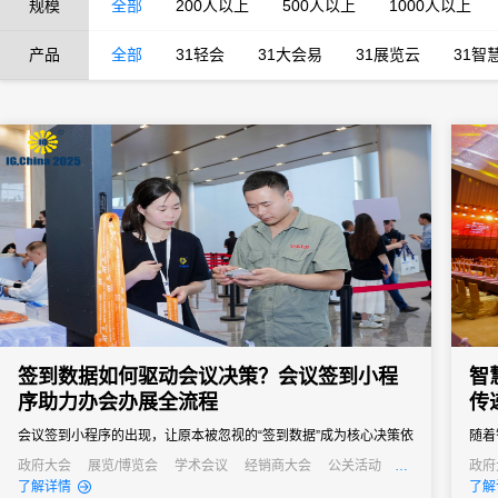
规模
全部
200人以上
500人以上
1000人以上
产品
全部
31轻会
31大会易
31展览云
31智
签到数据如何驱动会议决策？会议签到小程
智
序助力办会办展全流程
传
会议签到小程序的出现，让原本被忽视的“签到数据”成为核心决策依
随着
据，从会前筹备到会后复盘，全方位提升办会效率与质量。
点的
政府大会
展览/博览会
学术会议
经销商大会
公关活动
政府
发布会
公关
了解详情
了解
信息