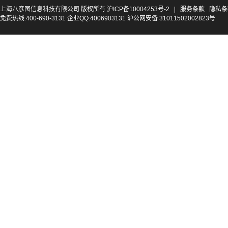
上海八彦图信息科技有限公司 版权所有
沪ICP备10004253号-2
|
服务条款
隐私条
免费热线:400-690-3131 企业QQ:4006903131 沪公网安备 31011502002823号