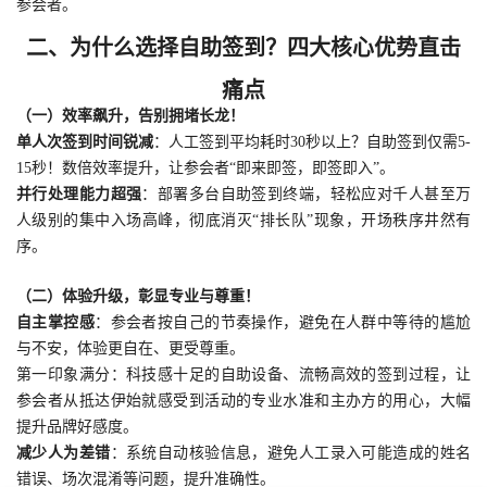
参会者。
二、为什么选择自助签到？四大核心优势直击
痛点
（一）效率飙升，告别拥堵长龙！
单人次签到时间锐减
：人工签到平均耗时30秒以上？自助签到仅需5-
15秒！数倍效率提升，让参会者“即来即签，即签即入”。
并行处理能力超强
：部署多台自助签到终端，轻松应对千人甚至万
人级别的集中入场高峰，彻底消灭“排长队”现象，开场秩序井然有
序。
（二）体验升级，彰显专业与尊重！
自主掌控感
：参会者按自己的节奏操作，避免在人群中等待的尴尬
与不安，体验更自在、更受尊重。
第一印象满分：科技感十足的自助设备、流畅高效的签到过程，让
参会者从抵达伊始就感受到活动的专业水准和主办方的用心，大幅
提升品牌好感度。
减少人为差错
：系统自动核验信息，避免人工录入可能造成的姓名
错误、场次混淆等问题，提升准确性。