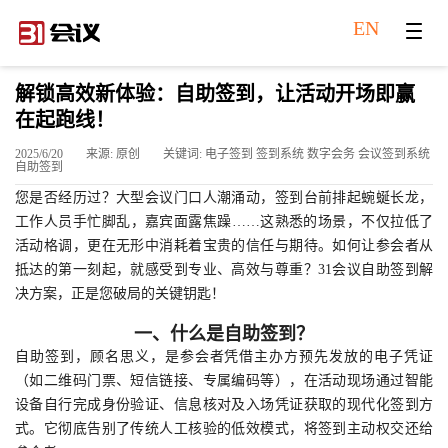
EN
解锁高效新体验：自助签到，让活动开场即赢
在起跑线！
2025/6/20
来源: 原创
关键词: 电子签到 签到系统 数字会务 会议签到系统
自助签到
您是否经历过？大型会议门口人潮涌动，签到台前排起蜿蜒长龙，
工作人员手忙脚乱，嘉宾面露焦躁……这熟悉的场景，不仅拉低了
活动格调，更在无形中消耗着宝贵的信任与期待。如何让参会者从
抵达的第一刻起，就感受到专业、高效与尊重？31会议自助签到解
决方案，正是您破局的关键钥匙！
一、什么是自助签到？
自助签到，顾名思义，是参会者凭借主办方预先发放的电子凭证
（如二维码门票、短信链接、专属编码等），在活动现场通过智能
设备自行完成身份验证、信息核对及入场凭证获取的现代化签到方
式。它彻底告别了传统人工核验的低效模式，将签到主动权交还给