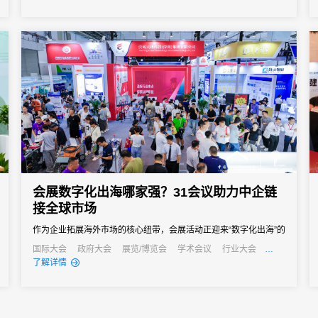
会展数字化出海哪家强？31会议助力中企链
接全球市场
作为企业拓展海外市场的核心纽带，会展活动正迎来“数字化出海”的
关键转型期——传统线下办展模式受限于多语言壁垒、跨时区协
国际大会
政府大会
展览/博览会
学术会议
行业大会
经销商大会
公关活动
发布会
了解详情
调、数据合规等难题，难以满足国际化运营需求。