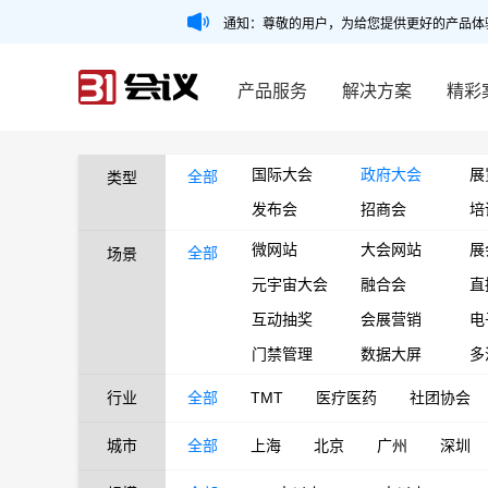
通知：尊敬的用户，为给您提供更好的产品体
产品服务
解决方案
精彩
国际大会
政府大会
展
全部
类型
发布会
招商会
培
微网站
大会网站
展
全部
场景
元宇宙大会
融合会
直
互动抽奖
会展营销
电
门禁管理
数据大屏
多
行业
全部
TMT
医疗医药
社团协会
城市
全部
上海
北京
广州
深圳