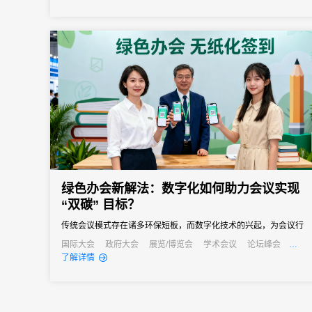
从“人力密集型”向“智能高效型”深度转型，实现关键场景体验质的飞
跃。
绿色办会新解法：数字化如何助力会议实现
“双碳” 目标？
传统会议模式存在诸多环保短板，而数字化技术的兴起，为会议行
业实现绿色转型、达成“双碳”目标提供了新的解法。
国际大会
政府大会
展览/博览会
学术会议
论坛峰会
线上活动
线上展会
产业大会
了解详情