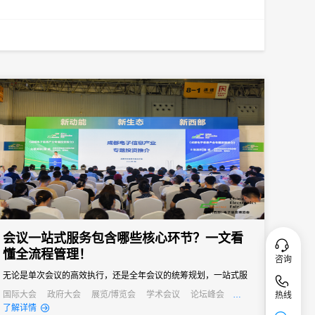
会议一站式服务包含哪些核心环节？一文看
懂全流程管理！
咨询
无论是单次会议的高效执行，还是全年会议的统筹规划，一站式服
务都能成为主办方的得力助手，帮助企业在节省成本的同时，提升
国际大会
政府大会
展览/博览会
学术会议
论坛峰会
热线
线上活动
公关活动
发布会
培训会
了解详情
会议影响力，实现办会目标。