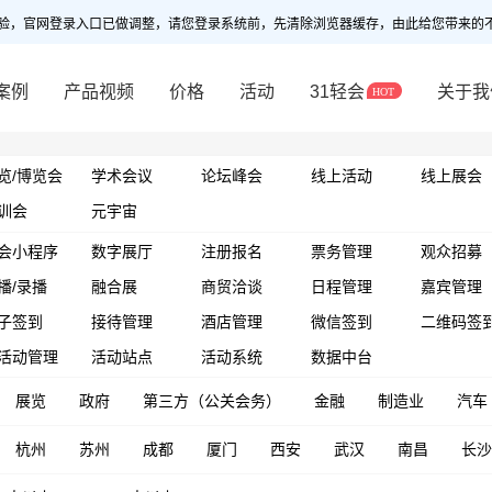
验，官网登录入口已做调整，请您登录系统前，先清除浏览器缓存，由此给您带来的
案例
产品视频
价格
活动
31轻会
关于我
览/博览会
学术会议
论坛峰会
线上活动
线上展会
训会
元宇宙
会小程序
数字展厅
注册报名
票务管理
观众招募
播/录播
融合展
商贸洽谈
日程管理
嘉宾管理
子签到
接待管理
酒店管理
微信签到
二维码签
活动管理
活动站点
活动系统
数据中台
展览
政府
第三方（公关会务）
金融
制造业
汽车
杭州
苏州
成都
厦门
西安
武汉
南昌
长沙