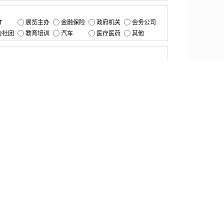
：
T
展览主办
金融保险
政府机关
会务公司
会社团
教育培训
汽车
医疗医药
其他
：
提交
资源中心
产品更新
白皮书与报告