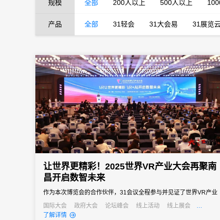
规模
全部
200人以上
500人以上
10
产品
全部
31轻会
31大会易
31展览
让世界更精彩！2025世界VR产业大会再聚南
昌开启数智未来
作为本次博览会的合作伙伴，31会议全程参与并见证了世界VR产业
大会的飞速发展与深刻变革，并依托专业的会展服务能力与创新技
国际大会
政府大会
论坛峰会
线上活动
线上展会
产业大会
经销商大会
了解详情
术支撑为博览会的顺利举办提供了坚实有力的保障，推动会务运营