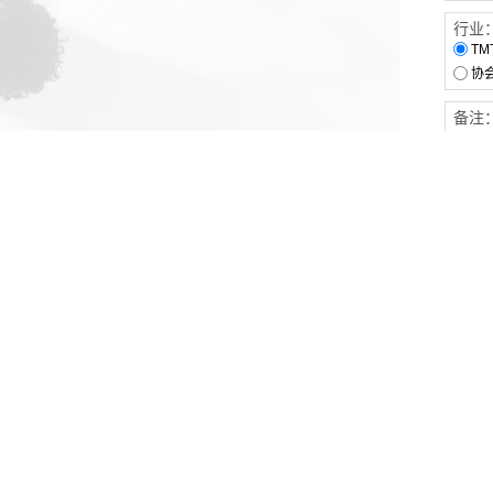
行业
TM
协
备注
客户服务
伙伴连接
软件下载
梧桐栈-活动供需平台
31白皮书
31精选供应商