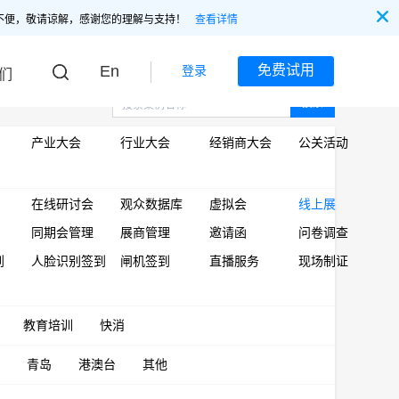
不便，敬请谅解，感谢您的理解与支持！
查看详情
En
免费试用
登录
们
搜索
产业大会
行业大会
经销商大会
公关活动
在线研讨会
观众数据库
虚拟会
线上展
同期会管理
展商管理
邀请函
问卷调查
到
人脸识别签到
闸机签到
直播服务
现场制证
教育培训
快消
青岛
港澳台
其他