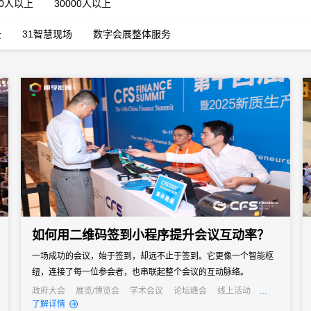
00人以上
30000人以上
云
31智慧现场
数字会展整体服务
如何用二维码签到小程序提升会议互动率？
一场成功的会议，始于签到，却远不止于签到。它更像一个智能枢
纽，连接了每一位参会者，也串联起整个会议的互动脉络。
政府大会
展览/博览会
学术会议
论坛峰会
线上活动
线上展会
经销商大会
公关活动
发布会
了解详情