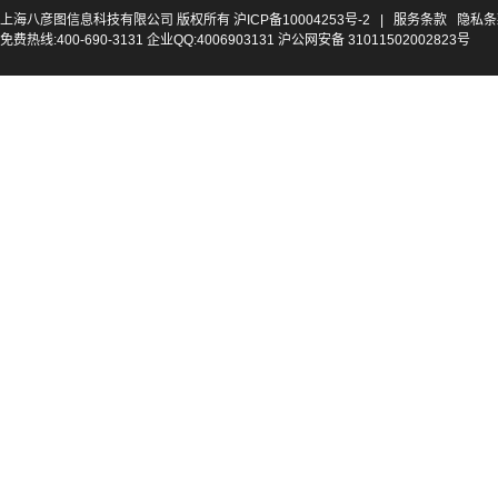
上海八彦图信息科技有限公司 版权所有
沪ICP备10004253号-2
|
服务条款
隐私条
免费热线:400-690-3131 企业QQ:4006903131 沪公网安备 31011502002823号