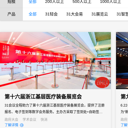
规模
全部
200人以上
500人以上
1000人以上
产品
全部
31轻会
31大会易
31展览云
31智
第十六届浙江基层医疗装备展览会
第
31会议全程助力了第十六届浙江基层医疗装备展览会，提供了注册
6.
报名、电子签到等数字会务服务。主办方采取了签到处+自助签到机
为“
的双重签到组合。
的生
政府大会
学术会议
快消
政府
了解详情
了解
31