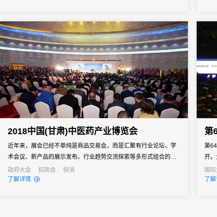
报名
2018中国(甘肃)中医药产业博览会
第
近年来，展会已经不单纯是商品交易会，而是汇聚有行业论坛、学
第6
术会议、新产品的展示发布、行业趋势交流探索等多形式组合的综
开。
合性展览业态。
际空
政府大会
招商会
快消
国际
了解详情
了解
国、
业家
克”...