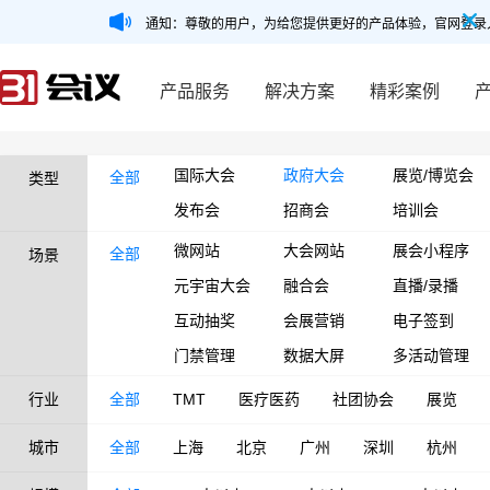
通知：尊敬的用户，为给您提供更好的产品体验，官网登录
产品服务
解决方案
精彩案例
国际大会
政府大会
展览/博览会
全部
类型
发布会
招商会
培训会
微网站
大会网站
展会小程序
全部
场景
元宇宙大会
融合会
直播/录播
互动抽奖
会展营销
电子签到
门禁管理
数据大屏
多活动管理
行业
全部
TMT
医疗医药
社团协会
展览
城市
全部
上海
北京
广州
深圳
杭州