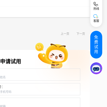
热线
客服
上一页
下一页
免
费
试
用
申请试用
：
号：
：