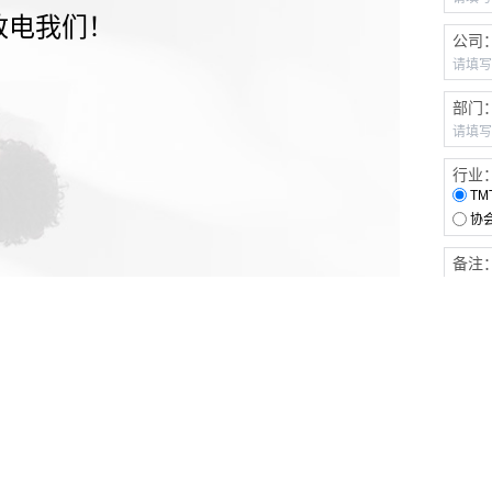
致电我们！
公司
部门
行业
TM
协
备注