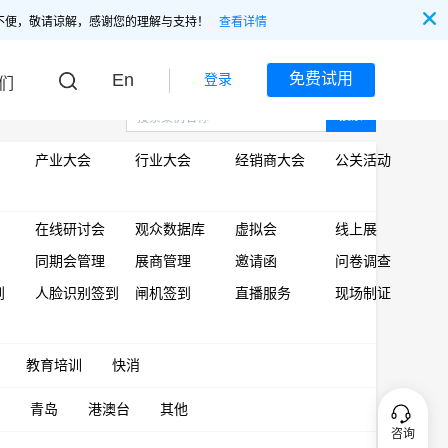
不便，敬请谅解，感谢您的理解与支持！
查看详情
En
免费试用
登录
们
搜索
产业大会
行业大会
经销商大会
公关活动
在线研讨会
观众数据库
虚拟会
线上展
同期会管理
展商管理
邀请函
问卷调查
到
人脸识别签到
闸机签到
直播服务
现场制证
教育培训
快消
青岛
港澳台
其他
咨询