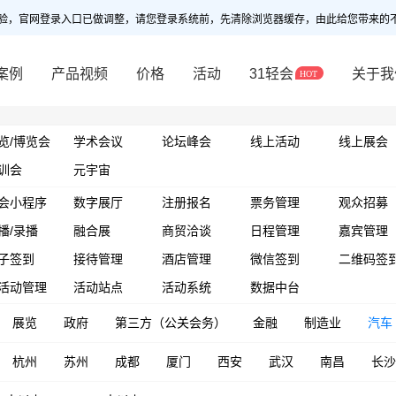
验，官网登录入口已做调整，请您登录系统前，先清除浏览器缓存，由此给您带来的
案例
产品视频
价格
活动
31轻会
关于我
览/博览会
学术会议
论坛峰会
线上活动
线上展会
训会
元宇宙
会小程序
数字展厅
注册报名
票务管理
观众招募
播/录播
融合展
商贸洽谈
日程管理
嘉宾管理
子签到
接待管理
酒店管理
微信签到
二维码签
活动管理
活动站点
活动系统
数据中台
展览
政府
第三方（公关会务）
金融
制造业
汽车
杭州
苏州
成都
厦门
西安
武汉
南昌
长沙