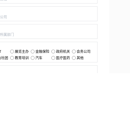
：
：
：
T
展览主办
金融保险
政府机关
会务公司
会社团
教育培训
汽车
医疗医药
其他
：
提交