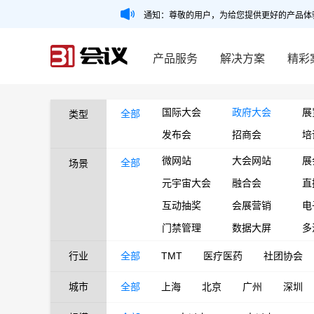
通知：尊敬的用户，为给您提供更好的产品体
产品服务
解决方案
精彩
国际大会
政府大会
展
全部
类型
发布会
招商会
培
微网站
大会网站
展
全部
场景
元宇宙大会
融合会
直
互动抽奖
会展营销
电
门禁管理
数据大屏
多
行业
全部
TMT
医疗医药
社团协会
城市
全部
上海
北京
广州
深圳