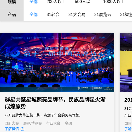
规模
全部
200人以上
500人以上
1000人以上
产品
全部
31轻会
31大会易
31展览云
31智
群星共聚星城照亮品牌节，民族品牌星火渐
2
成燎原势
31
八方品牌力量汇聚一脉，点燃了年会的火辣气氛。
产业
政府大会
展览/博览会
行业大会
金融
国际
了解详情
了解