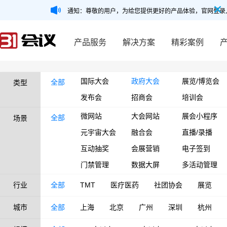
通知：尊敬的用户，为给您提供更好的产品体验，官网登录
产品服务
解决方案
精彩案例
国际大会
政府大会
展览/博览会
全部
类型
发布会
招商会
培训会
微网站
大会网站
展会小程序
全部
场景
元宇宙大会
融合会
直播/录播
互动抽奖
会展营销
电子签到
门禁管理
数据大屏
多活动管理
行业
全部
TMT
医疗医药
社团协会
展览
城市
全部
上海
北京
广州
深圳
杭州