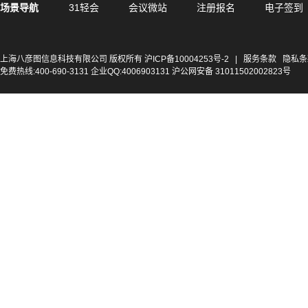
场景导航
31轻会
会议微站
注册报名
电子签到
上海八彦图信息科技有限公司 版权所有
沪ICP备10004253号-2
|
服务条款
隐私条
免费热线:400-690-3131 企业QQ:4006903131 沪公网安备 31011502002823号