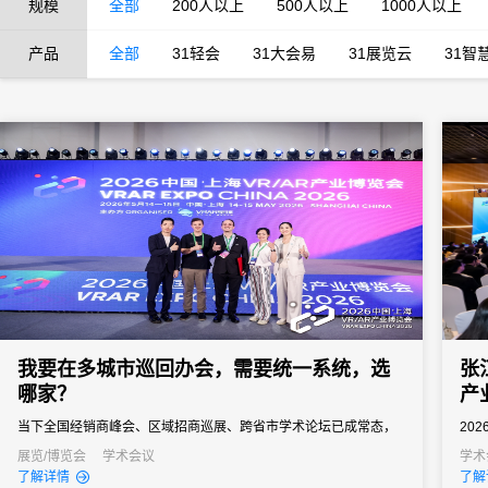
规模
全部
200人以上
500人以上
1000人以上
产品
全部
31轻会
31大会易
31展览云
31智
我要在多城市巡回办会，需要统一系统，选
张
哪家？
产
当下全国经销商峰会、区域招商巡展、跨省市学术论坛已成常态，
20
北上广深、武汉、成都等城市轮番办展。很多企业找不到合适巡回
海干
展览/博览会
学术会议
学术
了解详情
了解
办会系统，分开采购多款工具，各城页面单独搭建流程繁琐、系统
首发