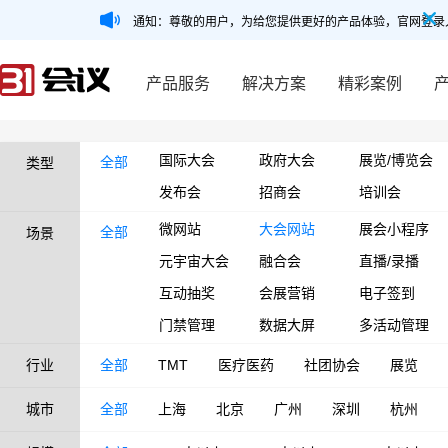
通知：尊敬的用户，为给您提供更好的产品体验，官网登录
产品服务
解决方案
精彩案例
国际大会
政府大会
展览/博览会
全部
类型
发布会
招商会
培训会
微网站
大会网站
展会小程序
全部
场景
元宇宙大会
融合会
直播/录播
互动抽奖
会展营销
电子签到
门禁管理
数据大屏
多活动管理
行业
全部
TMT
医疗医药
社团协会
展览
城市
全部
上海
北京
广州
深圳
杭州