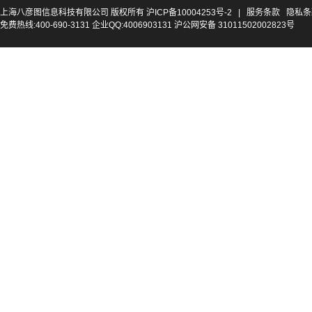
上海八彦图信息科技有限公司 版权所有
沪ICP备10004253号-2
|
服务条款
隐私条
免费热线:400-690-3131 企业QQ:4006903131 沪公网安备 31011502002823号