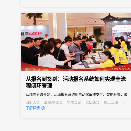
从报名到签到：活动报名系统如何实现全流
程闭环管理
从精准分流开始，活动报名系统用自动化审核支付、智能开票，最
终实现数据驱动的精细化管理，让参会者享受丝滑体验，更让主办
政府大会
展览/博览会
学术会议
论坛峰会
线上活动
发布会
培训会
了解详情
方拥有掌控全局的能力。