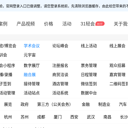
验，官网登录入口已做调整，请您登录系统前，先清除浏览器缓存，由此给您带来的
案例
产品视频
价格
活动
31轻会
关于我
览/博览会
学术会议
论坛峰会
线上活动
线上展会
训会
元宇宙
会小程序
数字展厅
注册报名
票务管理
观众招募
播/录播
融合展
商贸洽谈
日程管理
嘉宾管理
子签到
接待管理
酒店管理
微信签到
二维码签
活动管理
活动站点
活动系统
数据中台
展览
政府
第三方（公关会务）
金融
制造业
汽车
杭州
苏州
成都
厦门
西安
武汉
南昌
长沙