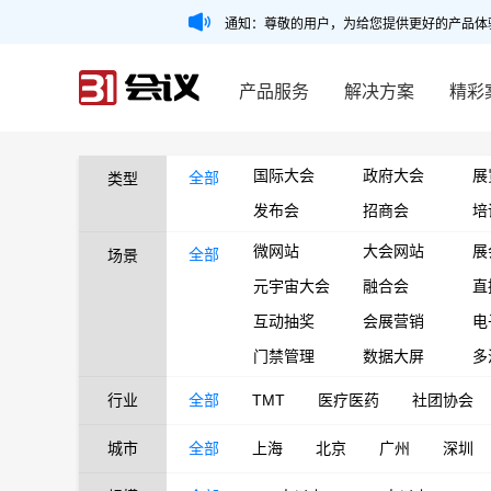
通知：尊敬的用户，为给您提供更好的产品体
产品服务
解决方案
精彩
国际大会
政府大会
展
全部
类型
发布会
招商会
培
微网站
大会网站
展
全部
场景
元宇宙大会
融合会
直
互动抽奖
会展营销
电
门禁管理
数据大屏
多
行业
全部
TMT
医疗医药
社团协会
城市
全部
上海
北京
广州
深圳