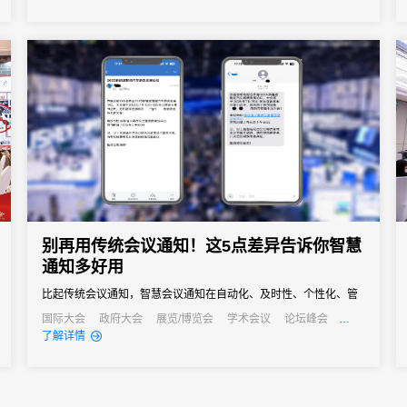
别再用传统会议通知！这5点差异告诉你智慧
通知多好用
比起传统会议通知，智慧会议通知在自动化、及时性、个性化、管
理效率和AI应用上都有明显优势。
国际大会
政府大会
展览/博览会
学术会议
论坛峰会
线上活动
线上展会
了解详情