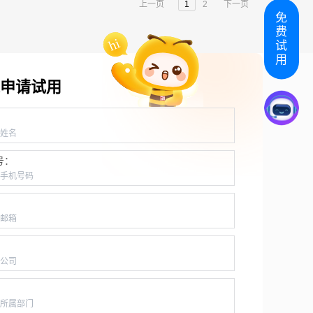
上一页
1
2
下一页
免
费
试
用
申请试用
：
号：
：
：
：