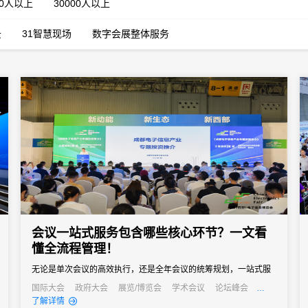
00人以上
30000人以上
云
31智慧现场
数字会展整体服务
会议一站式服务包含哪些核心环节？一文看
懂全流程管理！
无论是单次会议的高效执行，还是全年会议的统筹规划，一站式服
务都能成为主办方的得力助手，帮助企业在节省成本的同时，提升
国际大会
政府大会
展览/博览会
学术会议
论坛峰会
线上活动
公关活动
发布会
培训会
了解详情
会议影响力，实现办会目标。