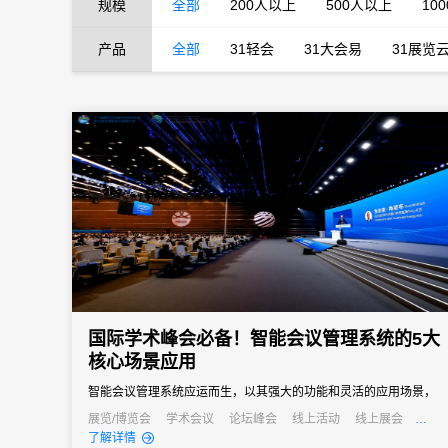
规模
全部
200人以上
500人以上
10
产品
全部
31轻会
31大会易
31展览
国际学术峰会必备！智能会议管理系统的5大
核心场景应用
智能会议管理系统应运而生，以其强大的功能和灵活的应用场景，
成为国际学术峰会不可或缺的得力助手。
展览/博览会
学术会议
论坛峰会
线上活动
线上展会
发布会
培训会
了解详情