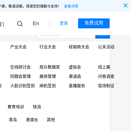
不便，敬请谅解，感谢您的理解与支持！
查看详情
En
免费试用
登录
们
搜索
产业大会
行业大会
经销商大会
公关活动
在线研讨会
观众数据库
虚拟会
线上展
同期会管理
展商管理
邀请函
问卷调查
到
人脸识别签到
闸机签到
直播服务
现场制证
教育培训
快消
青岛
港澳台
其他