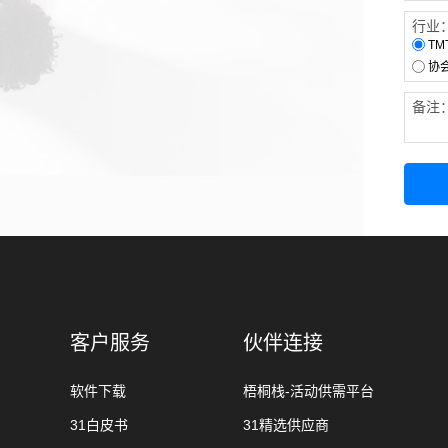
行业
TM
协
备注
客户服务
伙伴连接
软件下载
梧桐栈-活动供需平台
31白皮书
31精选供应商