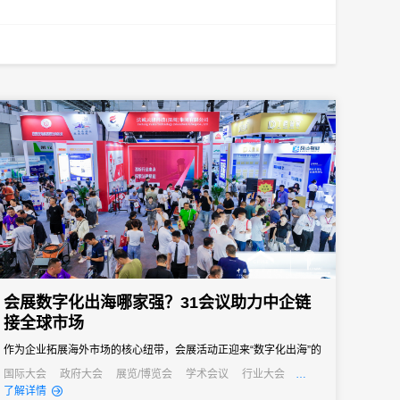
会展数字化出海哪家强？31会议助力中企链
接全球市场
作为企业拓展海外市场的核心纽带，会展活动正迎来“数字化出海”的
关键转型期——传统线下办展模式受限于多语言壁垒、跨时区协
国际大会
政府大会
展览/博览会
学术会议
行业大会
经销商大会
公关活动
发布会
了解详情
调、数据合规等难题，难以满足国际化运营需求。