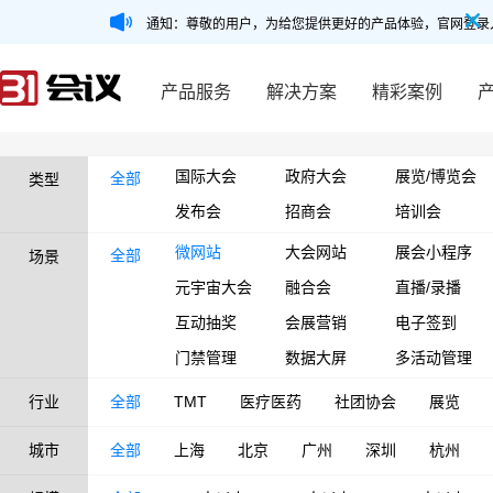
通知：尊敬的用户，为给您提供更好的产品体验，官网登录
产品服务
解决方案
精彩案例
国际大会
政府大会
展览/博览会
全部
类型
发布会
招商会
培训会
微网站
大会网站
展会小程序
全部
场景
元宇宙大会
融合会
直播/录播
互动抽奖
会展营销
电子签到
门禁管理
数据大屏
多活动管理
行业
全部
TMT
医疗医药
社团协会
展览
城市
全部
上海
北京
广州
深圳
杭州