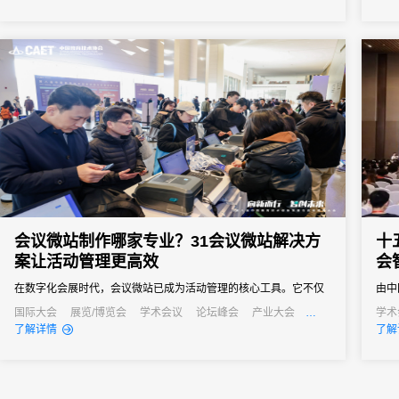
会议微站制作哪家专业？31会议微站解决方
十
案让活动管理更高效
会
在数字化会展时代，会议微站已成为活动管理的核心工具。它不仅
由中
是会议信息的集中展示平台，更是连接主办方与参会者的重要桥
年会
国际大会
展览/博览会
学术会议
论坛峰会
产业大会
学术
行业大会
经销商大会
招商会
了解详情
了解
梁。面对市场上众多的微站制作服务，许多活动主办方都在寻找专
+”
业可靠的解决方案。31会议作为中国领先的一站式数字会展平台，
纺织
凭借其强大的微站制作能力和全流程服务经验，已成为众多机构的
优先选择。...