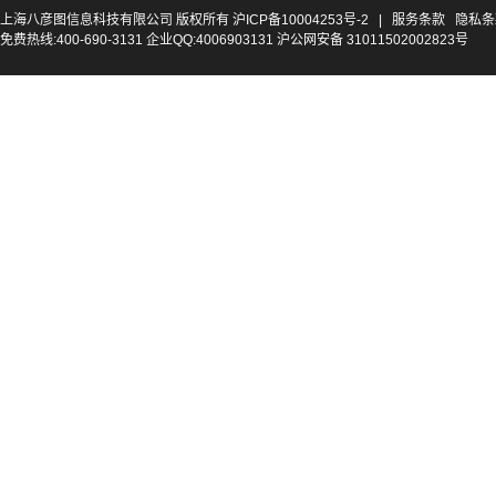
上海八彦图信息科技有限公司 版权所有
沪ICP备10004253号-2
|
服务条款
隐私条
免费热线:400-690-3131 企业QQ:4006903131 沪公网安备 31011502002823号