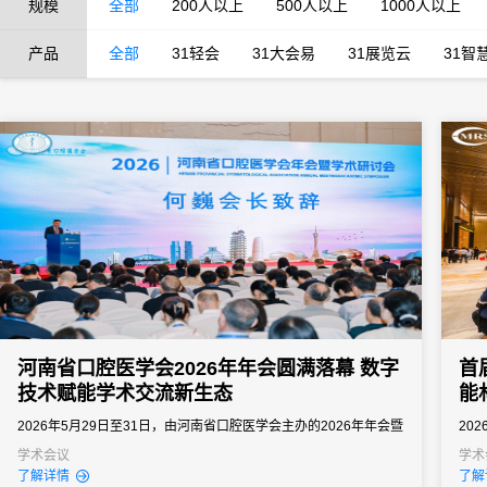
规模
全部
200人以上
500人以上
1000人以上
产品
全部
31轻会
31大会易
31展览云
31智
河南省口腔医学会2026年年会圆满落幕 数字
首
技术赋能学术交流新生态
能
2026年5月29日至31日，由河南省口腔医学会主办的2026年年会暨
20
学术研讨会在郑州圆满举行。
会展
学术会议
学术
了解详情
了解