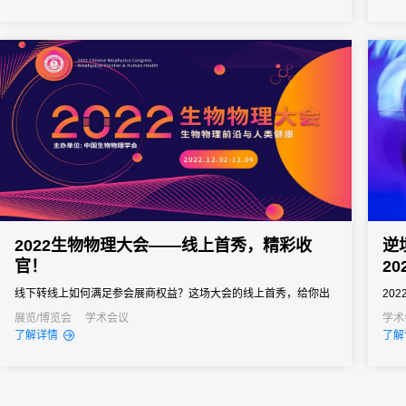
2022生物物理大会——线上首秀，精彩收
逆
官！
2
线下转线上如何满足参会展商权益？这场大会的线上首秀，给你出
20
新招。
202
展览/博览会
学术会议
学术
了解详情
了解