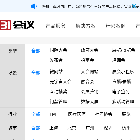
通知：尊敬的用户，为给您提供更好的产品体验，官网登录
产品服务
解决方案
精彩案例
国际大会
政府大会
展览/博览会
全部
类型
发布会
招商会
培训会
微网站
大会网站
展会小程序
全部
场景
元宇宙大会
融合会
直播/录播
互动抽奖
会展营销
电子签到
门禁管理
数据大屏
多活动管理
行业
全部
TMT
医疗医药
社团协会
展览
城市
全部
上海
北京
广州
深圳
杭州