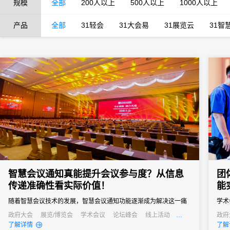
规模
全部
200人以上
500人以上
1000人以上
产品
全部
31轻会
31大会易
31展览云
31智
智慧会议通知真能提升会议参与度？从信息
团
传递准确性看实际价值！
能
随着智慧会议技术的发展，智慧会议通知功能逐渐成为解决这一痛
学术
点的关键，其通过自动化、多渠道的信息传递方式，从根源上提升
案。
政府大会
展览/博览会
学术会议
论坛峰会
线上活动
政府
公关活动
发布会
培训会
招商会
发布
了解详情
了解
信息传递准确性，进而为会议参与度注入新活力。
的注