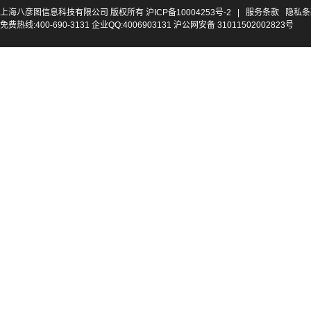
上海八彦图信息科技有限公司 版权所有
沪ICP备10004253号-2
|
服务条款
隐私条
免费热线:400-690-3131 企业QQ:4006903131 沪公网安备 31011502002823号