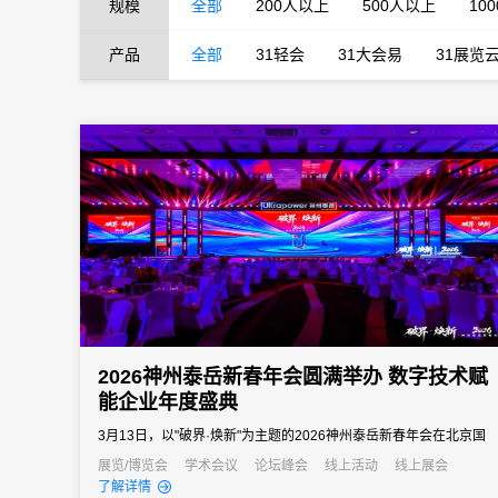
规模
全部
200人以上
500人以上
10
产品
全部
31轻会
31大会易
31展览
2026神州泰岳新春年会圆满举办 数字技术赋
能企业年度盛典
3月13日，以"破界·焕新"为主题的2026神州泰岳新春年会在北京国
家会议中心成功举办。来自全国的1600余名泰岳人齐聚一堂，回望
展览/博览会
学术会议
论坛峰会
线上活动
线上展会
了解详情
2025奋进征程，共启AI时代的战略新征程，以"破认知之界、破人效