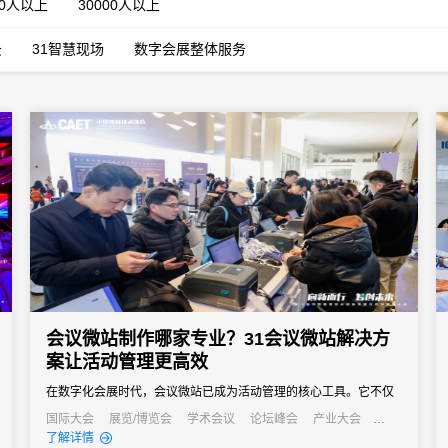
00人以上
30000人以上
云
31智慧现场
数字会展整体服务
会议微站制作哪家专业？31会议微站解决方
案让活动管理更高效
在数字化会展时代，会议微站已成为活动管理的核心工具。它不仅
是会议信息的集中展示平台，更是连接主办方与参会者的重要桥
国际大会
展览/博览会
学术会议
论坛峰会
产业大会
行业大会
经销商大会
招商会
了解详情
梁。面对市场上众多的微站制作服务，许多活动主办方都在寻找专