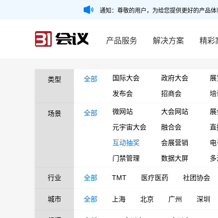
通知：尊敬的用户，为给您提供更好的产品体
产品服务
解决方案
精彩
国际大会
政府大会
展
全部
类型
发布会
招商会
培
微网站
大会网站
展
全部
场景
元宇宙大会
融合会
直
互动抽奖
会展营销
电
门禁管理
数据大屏
多
行业
全部
TMT
医疗医药
社团协会
城市
全部
上海
北京
广州
深圳