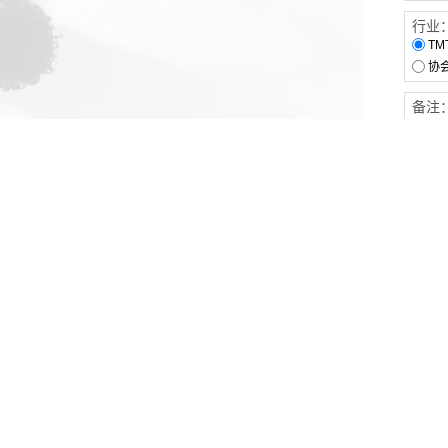
行业
TM
协
备注
客户服务
伙伴连接
软件下载
梧桐栈-活动供需平台
31白皮书
31精选供应商