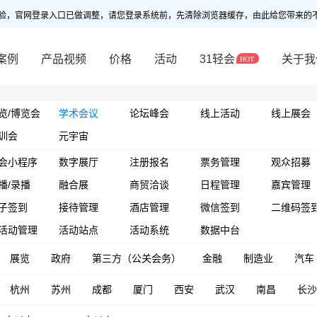
验，官网登录入口已做调整，请您登录系统前，先清除浏览器缓存，由此给您带来的
案例
产品视频
价格
活动
31轻会
关于我
览/博览会
学术会议
论坛峰会
线上活动
线上展会
训会
元宇宙
会小程序
数字展厅
注册报名
票务管理
观众招募
播/录播
融合展
商贸洽谈
日程管理
嘉宾管理
子签到
接待管理
酒店管理
微信签到
二维码签
活动管理
活动站点
活动系统
数据中台
展览
政府
第三方（公关会务）
金融
制造业
汽车
杭州
苏州
成都
厦门
西安
武汉
南昌
长沙