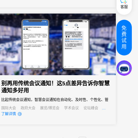
客服
免
费
试
用
别再用传统会议通知！这5点差异告诉你智慧
通知多好用
比起传统会议通知，智慧会议通知在自动化、及时性、个性化、管
理效率和AI应用上都有明显优势。
国际大会
政府大会
展览/博览会
学术会议
论坛峰会
线上活动
线上展会
了解详情