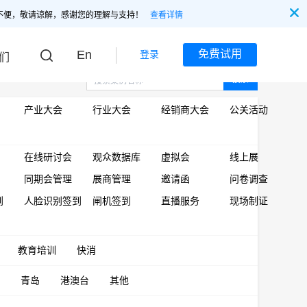
不便，敬请谅解，感谢您的理解与支持！
查看详情
En
免费试用
登录
们
搜索
产业大会
行业大会
经销商大会
公关活动
在线研讨会
观众数据库
虚拟会
线上展
同期会管理
展商管理
邀请函
问卷调查
到
人脸识别签到
闸机签到
直播服务
现场制证
教育培训
快消
青岛
港澳台
其他