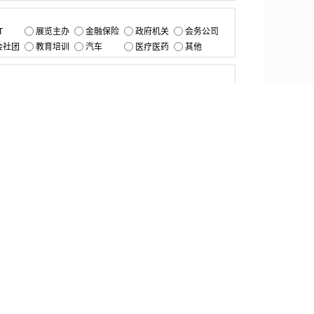
：
T
展览主办
金融保险
政府机关
会务公司
会社团
教育培训
汽车
医疗医药
其他
：
提交
资源中心
产品更新
白皮书与报告