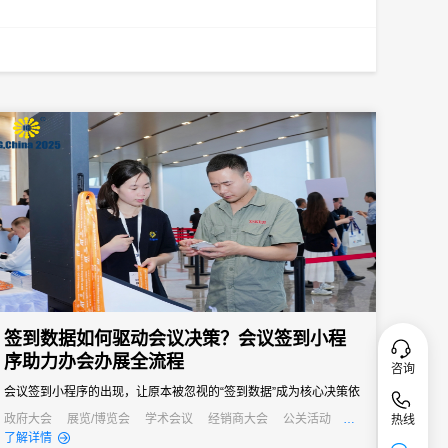
签到数据如何驱动会议决策？会议签到小程
序助力办会办展全流程
咨询
会议签到小程序的出现，让原本被忽视的“签到数据”成为核心决策依
据，从会前筹备到会后复盘，全方位提升办会效率与质量。
政府大会
展览/博览会
学术会议
经销商大会
公关活动
热线
发布会
了解详情