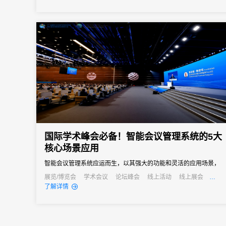
之界、破业务之界"三重破界之势，擘画公司高质量发展的全新蓝
图。
国际学术峰会必备！智能会议管理系统的5大
核心场景应用
智能会议管理系统应运而生，以其强大的功能和灵活的应用场景，
成为国际学术峰会不可或缺的得力助手。
展览/博览会
学术会议
论坛峰会
线上活动
线上展会
发布会
培训会
了解详情