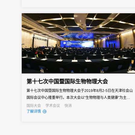
之界、破业务之界"三重破界之势，擘画公司高质量发展的全新蓝
图。
第十七次中国暨国际生物物理大会
第十七次中国暨国际生物物理大会于2019年8月2-5日在天津社会山
国际会议中心隆重举行。本次大会以“生物物理与人类健康”为主题，
围绕生物物理及相关研究领域最新的研究进展及发展趋势，邀请国
国际大会
学术会议
快消
了解详情
内外120余位国内外知名院士或专家奉献大会报告或分会报告，组
织20个学术专题分会交流，还举办了一系列针对青年学者、女性科
技工...