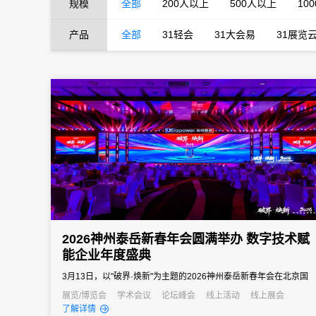
规模
全部
200人以上
500人以上
10
产品
全部
31轻会
31大会易
31展览
2026神州泰岳新春年会圆满举办 数字技术赋
能企业年度盛典
3月13日，以"破界·焕新"为主题的2026神州泰岳新春年会在北京国
家会议中心成功举办。来自全国的1600余名泰岳人齐聚一堂，回望
展览/博览会
学术会议
论坛峰会
线上活动
线上展会
了解详情
2025奋进征程，共启AI时代的战略新征程，以"破认知之界、破人效