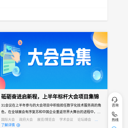
砥砺奋进启新程，上半年标杆大会项目集锦
咨询
31会议在上半年参与的大会项目中积极担任数字化技术服务商的角
色，在全球展会有序复苏和中国企业重返世界大舞台的进程中，我
们与各方合作伙伴紧密合作，致力于打造高质量、有体验的大会。
国际大会
政府大会
展览/博览会
学术会议
论坛峰会
热线
线上活动
经销商大会
公关活动
发布会
了解详情
通过协力举办国际大会、政府大会、学术大会，我们希望能够携手