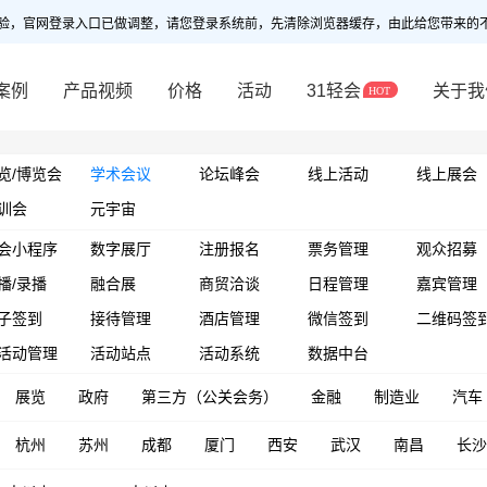
验，官网登录入口已做调整，请您登录系统前，先清除浏览器缓存，由此给您带来的
案例
产品视频
价格
活动
31轻会
关于我
览/博览会
学术会议
论坛峰会
线上活动
线上展会
训会
元宇宙
会小程序
数字展厅
注册报名
票务管理
观众招募
播/录播
融合展
商贸洽谈
日程管理
嘉宾管理
子签到
接待管理
酒店管理
微信签到
二维码签
活动管理
活动站点
活动系统
数据中台
展览
政府
第三方（公关会务）
金融
制造业
汽车
杭州
苏州
成都
厦门
西安
武汉
南昌
长沙