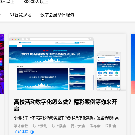
00人以上
30000人以上
云
31智慧现场
数字会展整体服务
高校活动数字化怎么做？精彩案例等你来开
启
小编将奉上不同高校活动类型下的别样数字化案例，这些活动种类
多，需求多样，涉及高校的学术会议和论坛、高校的展览、校友活
学术会议
线上活动
线上展会
行业大会
发布会
培训会
了解详情
动和社团活动、文艺赛事活动、培训活动、招聘活动等，类型之