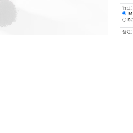
行业
TM
协
备注
客户服务
伙伴连接
软件下载
梧桐栈-活动供需平台
31白皮书
31精选供应商