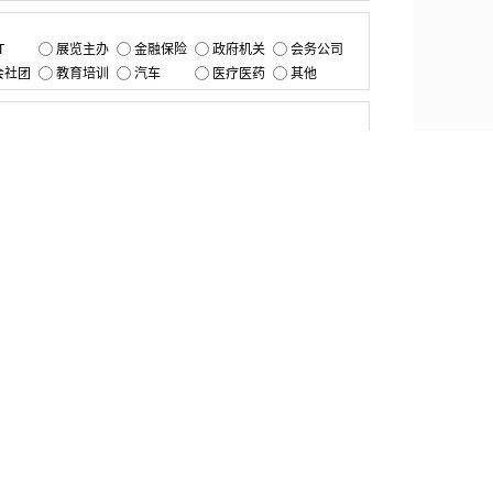
：
T
展览主办
金融保险
政府机关
会务公司
会社团
教育培训
汽车
医疗医药
其他
：
提交
资源中心
产品更新
白皮书与报告