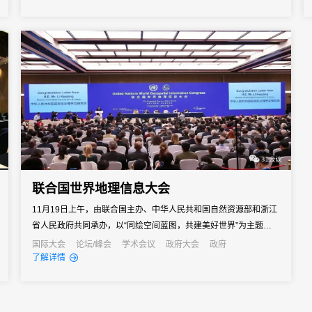
多、数量之广，均可在一个平台实现管理。希望这些案例能给高校
相关管理人员一些启发和灵感，让31助力各大高校活动主办实现智
能管理、轻...
联合国世界地理信息大会
11月19日上午，由联合国主办、中华人民共和国自然资源部和浙江
省人民政府共同承办，以“同绘空间蓝图，共建美好世界”为主题的联
合国世界地理信息大会在中国浙江德清开幕。
国际大会
论坛/峰会
学术会议
政府大会
政府
了解详情