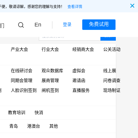
不便，敬请谅解，感谢您的理解与支持！
查看详情
En
免费试用
登录
们
搜索
产业大会
行业大会
经销商大会
公关活动
在线研讨会
观众数据库
虚拟会
线上展
同期会管理
展商管理
邀请函
问卷调查
到
人脸识别签到
闸机签到
直播服务
现场制证
教育培训
快消
青岛
港澳台
其他