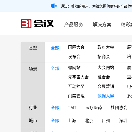
通知：尊敬的用户，为给您提供更好的产品体
产品服务
解决方案
精彩
国际大会
政府大会
展
全部
类型
发布会
招商会
培
微网站
大会网站
展
全部
场景
元宇宙大会
融合会
直
互动抽奖
会展营销
电
门禁管理
数据大屏
多
行业
全部
TMT
医疗医药
社团协会
城市
全部
上海
北京
广州
深圳