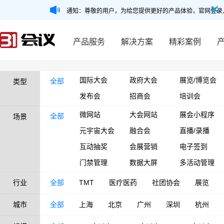
通知：尊敬的用户，为给您提供更好的产品体验，官网登录
产品服务
解决方案
精彩案例
国际大会
政府大会
展览/博览会
全部
类型
发布会
招商会
培训会
微网站
大会网站
展会小程序
全部
场景
元宇宙大会
融合会
直播/录播
互动抽奖
会展营销
电子签到
门禁管理
数据大屏
多活动管理
行业
全部
TMT
医疗医药
社团协会
展览
城市
全部
上海
北京
广州
深圳
杭州