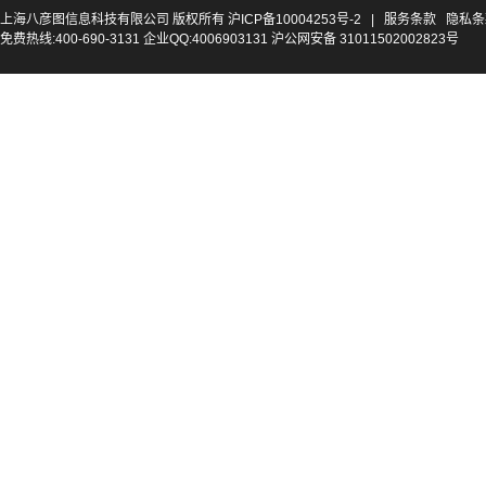
上海八彦图信息科技有限公司 版权所有
沪ICP备10004253号-2
|
服务条款
隐私条
免费热线:400-690-3131 企业QQ:4006903131 沪公网安备 31011502002823号