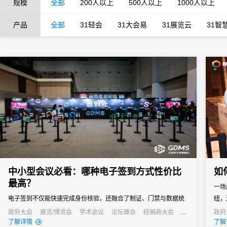
规模
全部
200人以上
500人以上
1000人以上
产品
全部
31轻会
31大会易
31展览云
31智
中小型会议必看：哪种电子签到方式性价比
如
最高？
一场
电子签到不仅能快速完成身份核验，还融合了制证、门禁与数据统
纽，
计等多重功能，能够快速完成签到过程，减少等待时间，同时能够
政府大会
展览/博览会
学术会议
论坛峰会
经销商大会
政府
公关活动
发布会
培训会
线上
了解详情
了解
通过数据分析，为会议组织者提供宝贵的参会者信息，助力后续的