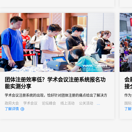
会议管理和营销。真正实现会务全流程的数字化管理。尤其对于中
小型会议，轻量、灵活、易操作的签到形式往往更受青睐。
团体注册效率低？学术会议注册系统报名功
会
能实测分享
接
学术会议注册系统的出现，恰好针对团体注册的痛点给出了解决方
作为
案。“批量导入+自主报名”的模式，让不同需求的团体都能找到高效
关键
政府大会
学术会议
论坛峰会
线上活动
公关活动
国际
发布会
培训会
招商会
经销
了解详情
了解
的注册方式。
调、