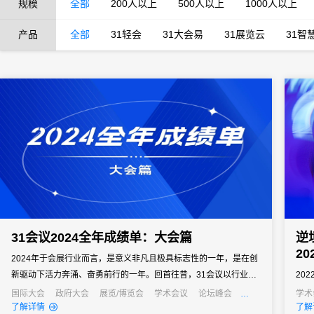
规模
全部
200人以上
500人以上
1000人以上
产品
全部
31轻会
31大会易
31展览云
31智
31会议2024全年成绩单：大会篇
逆
2
2024年于会展行业而言，是意义非凡且极具标志性的一年，是在创
新驱动下活力奔涌、奋勇前行的一年。回首往昔，31会议以行业领
20
军者之姿，深度融入各类大会的筹备与运营之中。无论是国际交流
202
国际大会
政府大会
展览/博览会
学术会议
论坛峰会
学术
产业大会
行业大会
经销商大会
发布会
了解详情
了解
合作、企业活动营销、政府产业招商、行业交流合作还是学术成果