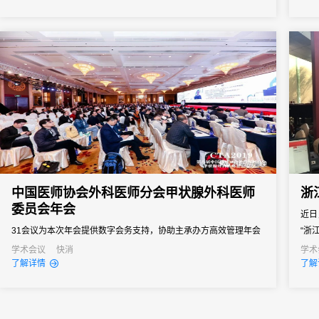
研讨，31皆与众多合作伙伴齐心协作，凭借其卓越的技术与专业的
服务，...
中国医师协会外科医师分会甲状腺外科医师
浙
委员会年会
近日
31会议为本次年会提供数字会务支持，协助主承办方高效管理年会
“浙
现场。
会议
学术会议
快消
学术
了解详情
了解
并顺