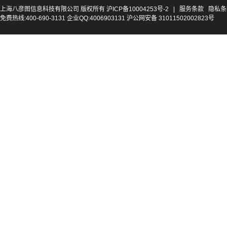
上海八彦图信息科技有限公司 版权所有
沪ICP备10004253号-2
|
服务条款
隐私条
免费热线:400-690-3131 企业QQ:4006903131 沪公网安备 31011502002823号