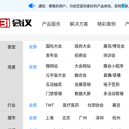
通知：尊敬的用户，为给您提供更好的产品体验，官网登录
产品服务
解决方案
精彩案例
国际大会
政府大会
展览/博览会
全部
类型
发布会
招商会
培训会
微网站
大会网站
展会小程序
全部
场景
元宇宙大会
融合会
直播/录播
互动抽奖
会展营销
电子签到
门禁管理
数据大屏
多活动管理
行业
全部
TMT
医疗医药
社团协会
展览
城市
全部
上海
北京
广州
深圳
杭州