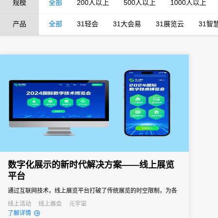
规模
全部
200人以上
500人以上
1000人以上
产品
全部
31轻会
31大会易
31展览云
31智
数字化展示的新时代解决方案——线上展览
平台
通过互联网技术，线上展览平台打破了传统展览的时空限制，为各
类活动提供了全新的展示方式。
线上活动
线上展会
元宇宙
了解详情