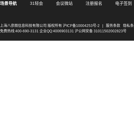
场景导航
31轻会
会议微站
注册报名
电子签到
上海八彦图信息科技有限公司 版权所有
沪ICP备10004253号-2
|
服务条款
隐私条
免费热线:400-690-3131 企业QQ:4006903131 沪公网安备 31011502002823号