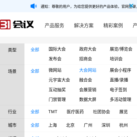
通知：尊敬的用户，为给您提供更好的产品体验，官网登录
产品服务
解决方案
精彩案例
国际大会
政府大会
展览/博览会
全部
类型
发布会
招商会
培训会
微网站
大会网站
展会小程序
全部
场景
元宇宙大会
融合会
直播/录播
互动抽奖
会展营销
电子签到
门禁管理
数据大屏
多活动管理
行业
全部
TMT
医疗医药
社团协会
展览
城市
全部
上海
北京
广州
深圳
杭州