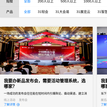
规模
全部
200人以上
500人以上
1000人以上
产品
全部
31轻会
31大会易
31展览云
31智
我要办新品发布会，需要活动管理系统，选
我
哪家？
哪
一场成功的发布会往往能在短时间内引爆舆论、撬动渠道、建立消
当下
费者认知。然而对于主办方来说，新品发布会也是一场“高难度战
北上
线上活动
发布会
展览
了解详情
了解
役”，稍有不慎就可能影响传播效果。选择一款真正懂新品发布会场
办会