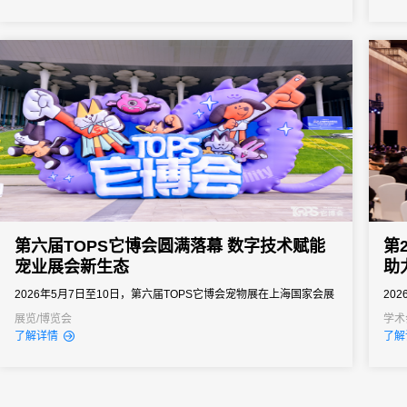
景、能精准解决痛点的活动管理系统，成为主办方的核心诉求。但
峰值
是市面上的活动管理系统五花八门，多数属于“通用型”工具，看似功
据汇
能...
不统一
第六届TOPS它博会圆满落幕 数字技术赋能
第
宠业展会新生态
助
2026年5月7日至10日，第六届TOPS它博会宠物展在上海国家会展
20
中心成功举办。本届展会以"PAWSibility无限茸力"为主题，延续"中
会议
展览/博览会
学术
了解详情
了解
国宠业年度优选平台"的核心定位，汇聚全球1200家展商、8000余
国农
个优质品牌，展出面积达10万平方米，是宠物行业规模与影响力兼
心，
具的年度盛会。
师倾
国内小