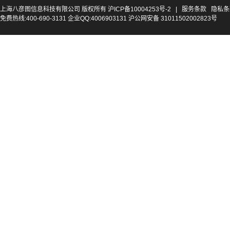
上海八彦图信息科技有限公司 版权所有
沪ICP备10004253号-2
|
服务条款
隐私条
免费热线:400-690-3131 企业QQ:4006903131 沪公网安备 31011502002823号