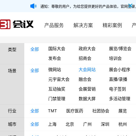
通知：尊敬的用户，为给您提供更好的产品体验，官网登录
产品服务
解决方案
精彩案例
国际大会
政府大会
展览/博览会
全部
类型
发布会
招商会
培训会
微网站
大会网站
展会小程序
全部
场景
元宇宙大会
融合会
直播/录播
互动抽奖
会展营销
电子签到
门禁管理
数据大屏
多活动管理
行业
全部
TMT
医疗医药
社团协会
展览
城市
全部
上海
北京
广州
深圳
杭州