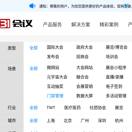
通知：尊敬的用户，为给您提供更好的产品体验，官网登录
产品服务
解决方案
精彩案例
国际大会
政府大会
展览/博览会
全部
类型
发布会
招商会
培训会
微网站
大会网站
展会小程序
全部
场景
元宇宙大会
融合会
直播/录播
互动抽奖
会展营销
电子签到
门禁管理
数据大屏
多活动管理
行业
全部
TMT
医疗医药
社团协会
展览
城市
全部
上海
北京
广州
深圳
杭州