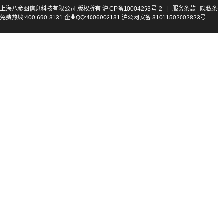
上海八彦图信息科技有限公司 版权所有
沪ICP备10004253号-2
|
服务条款
隐私条
免费热线:400-690-3131 企业QQ:4006903131 沪公网安备 31011502002823号