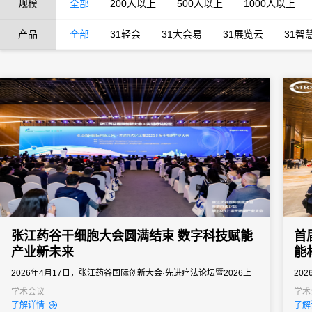
规模
全部
200人以上
500人以上
1000人以上
产品
全部
31轻会
31大会易
31展览云
31智
张江药谷干细胞大会圆满结束 数字科技赋能
首
产业新未来
能
2026年4月17日，张江药谷国际创新大会·先进疗法论坛暨2026上
20
海干细胞产业大会于上海张江科学会堂隆重举办。本届大会以“源创
会展
学术会议
学术
了解详情
了解
首发·链聚全球”为核心主题，搭建高端学术交流、产业对接与资源合