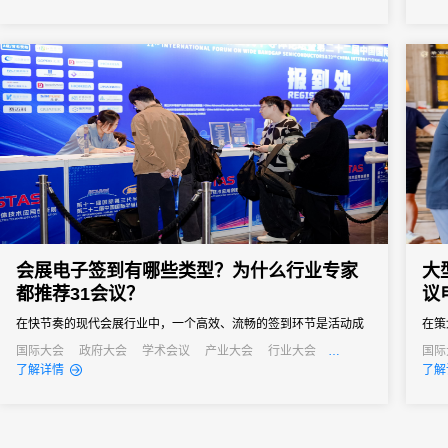
作平台，深度研讨再生医学前沿趋势，探寻干细胞产业规范化、规
模化、国际化发展新路径，成为国内生物医药与细胞治疗领域极具
影响...
会展电子签到有哪些类型？为什么行业专家
大
都推荐31会议？
议
在快节奏的现代会展行业中，一个高效、流畅的签到环节是活动成
在策
功的第一步。它不仅关系到参会者的第一印象，更直接影响着活动
点。
国际大会
政府大会
学术会议
产业大会
行业大会
国际
经销商大会
培训会
招商会
行业
了解详情
了解
的组织效率和数据准确性。告别传统纸质签到的繁琐与混乱，电子
堵、
签到已成为数字办会、数字办展的标配。那么，市面上的会展电子
参会
签到究竟有哪些类型？面对众多服务商，为什么众多资深活动组织
重要
者和行业...
方案凭