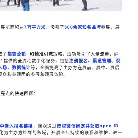
，展览面积达
，吸引了
参展，展
7万平方米
500余家知名品牌
取了
策略，成功吸引了大量流量，确
裂变营销
和精准引流
31提供的全流程数字化服务，包括
注册报名、渠道管理、观
入场、数据统计
等，全面提高了主办方在展前、展中、展后
观众和参观团的参展和观展体验。
大亮点的快速回顾：
中嵌入报名链接
，观众通过
授权微信绑定并获取
open ID
化为主办方社群的私域，开展全年持续的联系和维护，进一