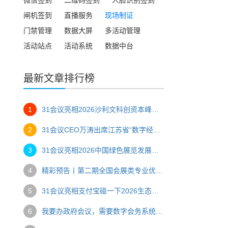
闸机签到
直播服务
现场制证
门禁管理
数据大屏
多活动管理
活动站点
活动系统
数据中台
最新文章排行榜
1
31会议亮相2026沙利文科创资本峰会，一站式数字办会方案助力高端产业盛会
2
31会议CEO万涛出席江苏省“数字经济与会展创新”主题研讨会，以“AI赋能，碰出新空间”助推会展数字化转型
3
31会议亮相2026中国绿色展览发展大会，创始人万涛压轴分享AI赋能会展绿色转型
4
精彩预告丨第二期全国会展类专业优质课程骨干教师研修班
5
31会议亮相支付宝碰一下2026生态大会，推出会展文商旅全场景“碰一碰”解决方案
6
我要办政府会议，需要数字会务系统，推荐哪家？