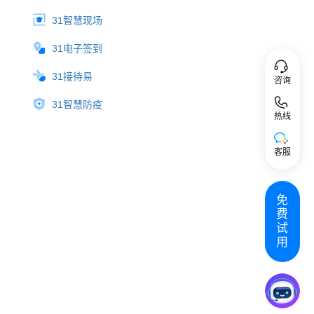
31智慧现场
31电子签到
31接待易
咨询
31智慧防疫
热线
客服
免
费
试
用