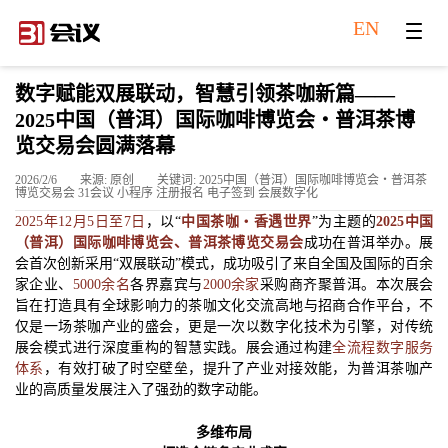
EN
数字赋能双展联动，智慧引领茶咖新篇——
2025中国（普洱）国际咖啡博览会・普洱茶博
览交易会圆满落幕
2026/2/6
来源: 原创
关键词: 2025中国（普洱）国际咖啡博览会・普洱茶
博览交易会 31会议 小程序 注册报名 电子签到 会展数字化
2025年12月5日至7日
，以“
中国茶咖・香遇世界
”为主题的
2025中国
（普洱）国际咖啡博览会、普洱茶博览交易会
成功在普洱举办。展
会首次创新采用“双展联动”模式，成功吸引了来自全国及国际的百余
家企业、
5000余名
各界嘉宾与
2000余家
采购商齐聚普洱。本次展会
旨在打造具有全球影响力的茶咖文化交流高地与招商合作平台，不
仅是一场茶咖产业的盛会，更是一次以数字化技术为引擎，对传统
展会模式进行深度重构的智慧实践。展会通过构建
全流程数字服务
体系
，有效打破了时空壁垒，提升了产业对接效能，为普洱茶咖产
业的高质量发展注入了强劲的数字动能。
多维布局