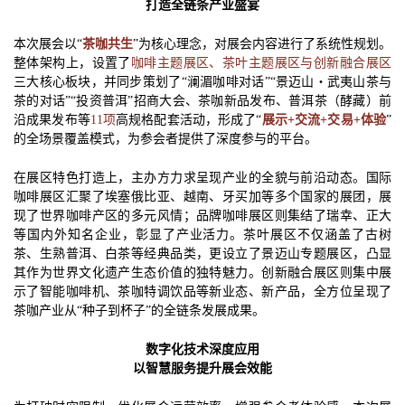
打造全链条产业盛宴
本次展会以“
茶咖共生
”为核心理念，对展会内容进行了系统性规划。
整体架构上，设置了
咖啡主题展区、茶叶主题展区与创新融合展区
三大核心板块，并同步策划了“澜湄咖啡对话”“景迈山・武夷山茶与
茶的对话”“投资普洱”招商大会、茶咖新品发布、普洱茶（酵藏）前
沿成果发布等
11项
高规格配套活动，形成了“
展示+交流+交易+体验
”
的全场景覆盖模式，为参会者提供了深度参与的平台。
在展区特色打造上，主办方力求呈现产业的全貌与前沿动态。国际
咖啡展区汇聚了埃塞俄比亚、越南、牙买加等多个国家的展团，展
现了世界咖啡产区的多元风情；品牌咖啡展区则集结了瑞幸、正大
等国内外知名企业，彰显了产业活力。茶叶展区不仅涵盖了古树
茶、生熟普洱、白茶等经典品类，更设立了景迈山专题展区，凸显
其作为世界文化遗产生态价值的独特魅力。创新融合展区则集中展
示了智能咖啡机、茶咖特调饮品等新业态、新产品，全方位呈现了
茶咖产业从“种子到杯子”的全链条发展成果。
数字化技术深度应用
以智慧服务提升展会效能