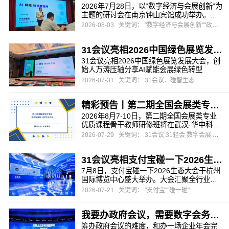
2026年7月28日，以“数字经济与会展创新”为
主题的研讨会在南京钟山宾馆成功举办。本
次研讨会由江苏省会议展览业协会与南京市
2026-08-03
关键词： "数字经济与会展创新""政府会议""会展"
会议展览业协会联合主办，旨在为会员企业
把握数字化浪潮下的行业先机，探索会展业
31会议亮相2026中国绿色展览发展大会，创始人万涛压轴分享AI赋能会展绿色转型
务转型升级的有效路径。
31会议亮相2026中国绿色展览发展大会，创
始人万涛压轴分享AI赋能会展绿色转型
2026-07-31
关键词： 31会议、碰智生态
精彩预告丨第二期全国会展类专业优质课程骨干教师研修班
2026年8月7-10日，第二期全国会展类专业
优质课程骨干教师研修班将在武汉·华中科技
大学出版社举办。
2026-07-29
关键词： 31会议 31轻会 数字会展 会务数字化 暑期研修班
31会议亮相支付宝碰一下2026生态大会，推出会展文商旅全场景“碰一碰”解决方案
7月8日，支付宝碰一下2026生态大会于杭州
国际博览中心盛大举办。大会汇聚全行业生
态合作伙伴，围绕前沿交互技术、AI融合创
2026-07-21
关键词： "支付宝""碰一碰"
新、产业落地应用三大核心维度，集中展示
数字技术赋能实体产业的全新路径。作为支
我要办政府会议，需要数字会务系统，推荐哪家？
付宝在会展领域深度绑定的核心生态伙伴，
31会议与支付宝在智慧会展、智碰生态、智
筹办政府会议的难度，和办一场企业年会完