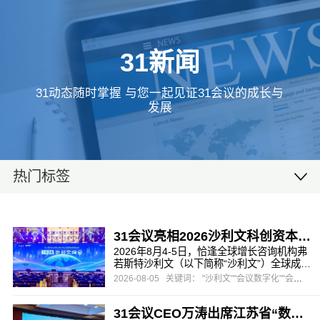
31新闻
31动态随时掌握 与您一起见证31会议的成长与
发展
热门标签
31会议亮相2026沙利文科创资本峰会，一站式数字办会方案助力高端产业盛会
2026年8月4-5日，恰逢全球增长咨询机构弗
若斯特沙利文（以下简称“沙利文”）全球成立
65周年、沙利文峰会落地中国20周年，由沙
2026-08-05
关键词： "沙利文""会议数字化""会展营销"
利文主办，头豹研究院协办的第二十届沙利
文全球增长、科创与领导力峰会暨第五届新
31会议CEO万涛出席江苏省“数字经济与会展创新”主题研讨会，以“AI赋能，碰出新空间”助推会展数字化转型
投资大会在上海盛大启幕。