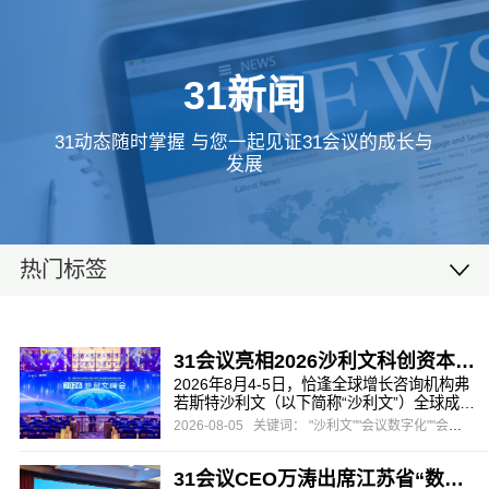
31新闻
31动态随时掌握 与您一起见证31会议的成长与
发展
热门标签
31会议亮相2026沙利文科创资本峰会，一站式数字办会方案助力高端产业盛会
2026年8月4-5日，恰逢全球增长咨询机构弗
若斯特沙利文（以下简称“沙利文”）全球成立
65周年、沙利文峰会落地中国20周年，由沙
2026-08-05
关键词： "沙利文""会议数字化""会展营销"
利文主办，头豹研究院协办的第二十届沙利
文全球增长、科创与领导力峰会暨第五届新
31会议CEO万涛出席江苏省“数字经济与会展创新”主题研讨会，以“AI赋能，碰出新空间”助推会展数字化转型
投资大会在上海盛大启幕。