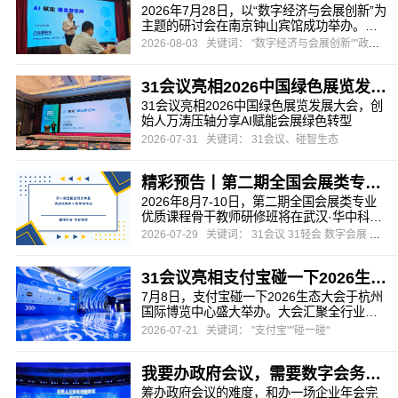
2026年7月28日，以“数字经济与会展创新”为
主题的研讨会在南京钟山宾馆成功举办。本
次研讨会由江苏省会议展览业协会与南京市
2026-08-03
关键词： "数字经济与会展创新""政府会议""会展"
会议展览业协会联合主办，旨在为会员企业
把握数字化浪潮下的行业先机，探索会展业
31会议亮相2026中国绿色展览发展大会，创始人万涛压轴分享AI赋能会展绿色转型
务转型升级的有效路径。
31会议亮相2026中国绿色展览发展大会，创
始人万涛压轴分享AI赋能会展绿色转型
2026-07-31
关键词： 31会议、碰智生态
精彩预告丨第二期全国会展类专业优质课程骨干教师研修班
2026年8月7-10日，第二期全国会展类专业
优质课程骨干教师研修班将在武汉·华中科技
大学出版社举办。
2026-07-29
关键词： 31会议 31轻会 数字会展 会务数字化 暑期研修班
31会议亮相支付宝碰一下2026生态大会，推出会展文商旅全场景“碰一碰”解决方案
7月8日，支付宝碰一下2026生态大会于杭州
国际博览中心盛大举办。大会汇聚全行业生
态合作伙伴，围绕前沿交互技术、AI融合创
2026-07-21
关键词： "支付宝""碰一碰"
新、产业落地应用三大核心维度，集中展示
数字技术赋能实体产业的全新路径。作为支
我要办政府会议，需要数字会务系统，推荐哪家？
付宝在会展领域深度绑定的核心生态伙伴，
31会议与支付宝在智慧会展、智碰生态、智
筹办政府会议的难度，和办一场企业年会完