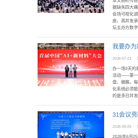
本文剖析传统
据缺失四大痛
会场可视化调
座、高并发承
坛主办方数字
2026-07-21
办一场3天的
活动——第一
盘、撤展。每
化系统必须能
的是多日并发运
2026-06-26
2026年6月