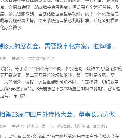
论坛管理存在嘉宾信息杂乱、多会场调度难、签到拥堵、复盘数
点，介绍31会议一站式数字会展系统，涵盖嘉宾全流程管控、多
度、多元智能签到、全链路数据复盘等功能，依托一体化数据底
载与合规部署优势，给出系统选型核心判断标准，适配各规模论
化办会需求
我要办为期3天的展览会，需要数字化方案，推荐哪家？
原创
关键词：
"展览会""数字化"
展览会，等于办"3个内核完全不同、但要在同一场馆里无缝衔接"的
天开幕定调，第二天开展分论坛和洽谈，第三天则要收尾、复
一天的观众、议程、运营重点都可能不同，而支撑这一切的数字
连续3天稳定运转。3天展览会不是"3场展会的简单叠加"，它考验
营、跨日数...
31会议亮相第23届中国户外传播大会，董事长万涛做主旨演讲，碰客宝斩获年度十大新技术新媒体大奖
原创
关键词：
碰客宝、碰一下、空间智能、数字空间、31会客厅
25日，以“空间智能·舍我其谁”为主题的第23届中国户外传播大会在