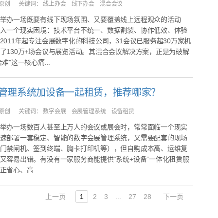
原创
关键词：
线上办会 线下办会 混合会议
举办一场既要有线下现场氛围、又要覆盖线上远程观众的活动
入一个现实困境：技术平台不统一、数据割裂、协作低效、体验
2011年起专注会展数字化的科技公司，31会议已服务超30万家机
了130万+场会议与展览活动。其混合会议解决方案，正是为破解
难”这一核心痛...
管理系统加设备一起租赁，推荐哪家？
原创
关键词：
数字会展 会展管理系统 设备租赁
举办一场数百人甚至上万人的会议或展会时，常常面临一个现实
速部署一套稳定、智能的数字会展管理系统，又需要配套的现场
门禁闸机、签到终端、胸卡打印机等），但自购成本高、运维复
又容易出错。有没有一家服务商能提供“系统+设备”一体化租赁服
省心、高...
上一页
1
2
3
...
27
28
下一页