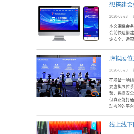
2026-03-28
本文围绕会务
会前快速搭建
定安全，适配
2026-03-23
在筹备一场线
要虚拟展位系
验、数据安全
但真正能打通
动考验的平台却