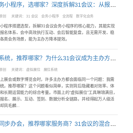
想搭建会务小程序，选哪家？深度拆解31会议：从报名到复盘，一个系统全搞定
原创
关键词：
31 会议 会务小程序 全流程 数字化会务
小程序搭建选型，拆解31会议会务小程序的核心能力，其能实现
报名体系、会中高效执行互动、会后智能复盘，且无需开发、稳
各类会务场景，能为主办方降本提效。
虚拟展位系统，推荐哪家？为什么31会议成为主办方首选
原创
关键词：
虚拟展位 展位系统
上展会或数字博览会时，许多主办方都会面临同一个问题：我需
统，推荐哪家？这个问题看似简单，实则背后隐藏着对效率、体
和长期运营能力的综合考量。市面上的“虚拟展位”工具琳琅满目，
报名、展示、互动、签到、数据分析全链路，并经得起万人级活
凤毛麟...
线上线下同步办会，推荐哪家服务商？31会议的混合会议方案值得考虑