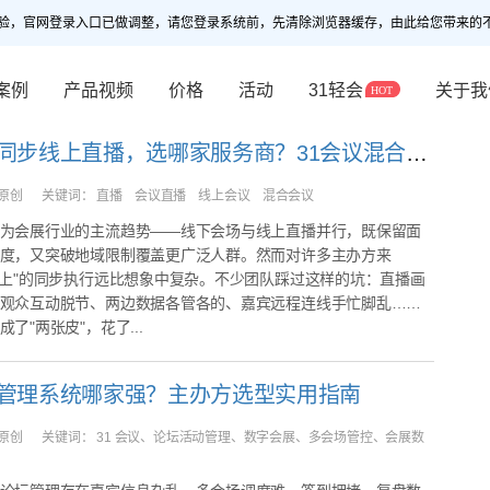
验，官网登录入口已做调整，请您登录系统前，先清除浏览器缓存，由此给您带来的
案例
产品视频
价格
活动
31轻会
关于我
线下会议同步线上直播，选哪家服务商？31会议混合会议解决方案深度解析
原创
关键词：
直播 会议直播 线上会议 混合会议
为会展行业的主流趋势——线下会场与线上直播并行，既保留面
度，又突破地域限制覆盖更广泛人群。然而对许多主办方来
线上"的同步执行远比想象中复杂。不少团队踩过这样的坑：直播画
观众互动脱节、两边数据各管各的、嘉宾远程连线手忙脚乱……
了"两张皮"，花了...
管理系统哪家强？主办方选型实用指南
原创
关键词：
31 会议、论坛活动管理、数字会展、多会场管控、会展数