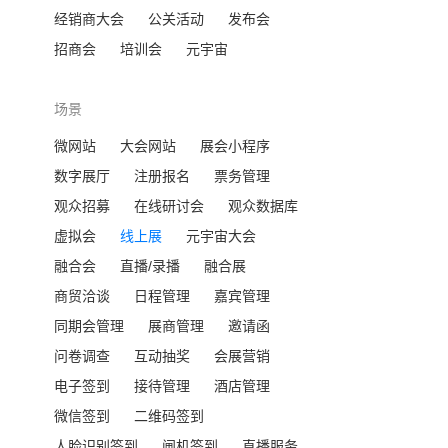
经销商大会
公关活动
发布会
招商会
培训会
元宇宙
场景
微网站
大会网站
展会小程序
数字展厅
注册报名
票务管理
观众招募
在线研讨会
观众数据库
虚拟会
线上展
元宇宙大会
融合会
直播/录播
融合展
商贸洽谈
日程管理
嘉宾管理
同期会管理
展商管理
邀请函
问卷调查
互动抽奖
会展营销
电子签到
接待管理
酒店管理
微信签到
二维码签到
人脸识别签到
闸机签到
直播服务