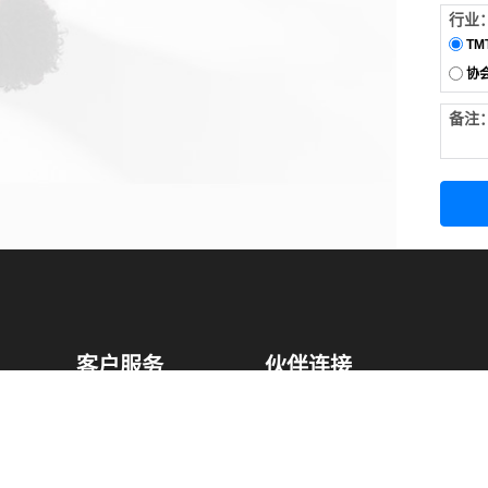
行业
TM
协
备注
客户服务
伙伴连接
软件下载
梧桐栈-活动供需平台
31白皮书
31精选供应商