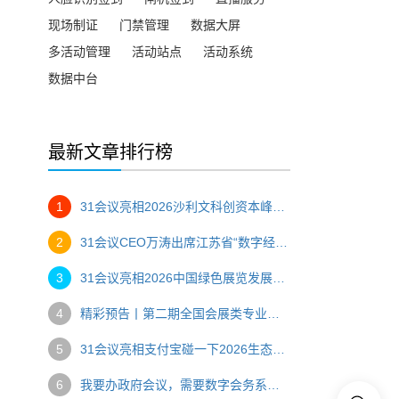
现场制证
门禁管理
数据大屏
多活动管理
活动站点
活动系统
数据中台
最新文章排行榜
1
31会议亮相2026沙利文科创资本峰会，一站式数字办会方案助力高端产业盛会
2
31会议CEO万涛出席江苏省“数字经济与会展创新”主题研讨会，以“AI赋能，碰出新空间”助推会展数字化转型
3
31会议亮相2026中国绿色展览发展大会，创始人万涛压轴分享AI赋能会展绿色转型
4
精彩预告丨第二期全国会展类专业优质课程骨干教师研修班
5
31会议亮相支付宝碰一下2026生态大会，推出会展文商旅全场景“碰一碰”解决方案
6
我要办政府会议，需要数字会务系统，推荐哪家？