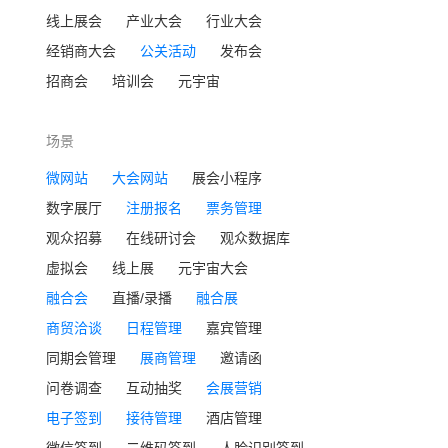
线上展会
产业大会
行业大会
经销商大会
公关活动
发布会
招商会
培训会
元宇宙
场景
微网站
大会网站
展会小程序
数字展厅
注册报名
票务管理
观众招募
在线研讨会
观众数据库
虚拟会
线上展
元宇宙大会
融合会
直播/录播
融合展
商贸洽谈
日程管理
嘉宾管理
同期会管理
展商管理
邀请函
问卷调查
互动抽奖
会展营销
电子签到
接待管理
酒店管理
微信签到
二维码签到
人脸识别签到