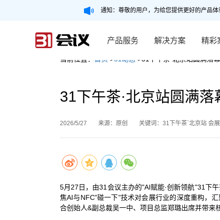
通知：尊敬的用户，为给您提供更好的产品体
产品服务
解决方案
精彩
当前位置：
首页
>
31动态
>31下午茶·北京站圆满落幕
31下午茶·北京站圆满落
2026/5/27
来源：原创
关键词：31下午茶`北京站 会展数
5月27日，由31会议主办的"AI赋能·创新领航"3
焦AI与NFC"碰一下"技术对会展行业的深度重构
合创始人&副总裁吴一中、项目总监郑璐出席并带来