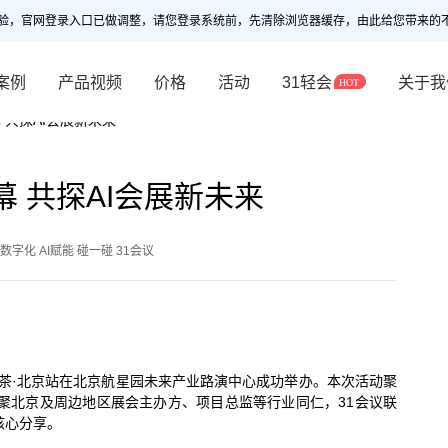
验，官网登录入口已做调整，请您登录系统前，先清除浏览器缓存，由此给您带来的
案例
产品视频
价格
活动
31轻会
关于我
 共探AI会展新未来
幕 共探AI会展新未来
字化 AI赋能 碰一碰 31会议
1下午茶·北京站在北京航星园未来产业路演中心成功举办。本次活动聚
，汇聚北京及周边地区展会主办方、项目总监等行业同仁，31会议联
核心分享。