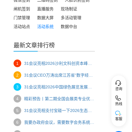
闸机签到
直播服务
现场制证
门禁管理
数据大屏
多活动管理
活动站点
活动系统
数据中台
最新文章排行榜
1
31会议亮相2026沙利文科创资本峰会，一站式数字办会方案助力高端产业盛会
2
31会议CEO万涛出席江苏省“数字经济与会展创新”主题研讨会，以“AI赋能，碰出新空间”助推会展数字化转型
3
31会议亮相2026中国绿色展览发展大会，创始人万涛压轴分享AI赋能会展绿色转型
咨询
4
精彩预告丨第二期全国会展类专业优质课程骨干教师研修班
热线
5
31会议亮相支付宝碰一下2026生态大会，推出会展文商旅全场景“碰一碰”解决方案
客服
6
我要办政府会议，需要数字会务系统，推荐哪家？