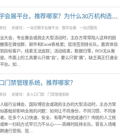
一站式数字会展平台，推荐哪家？为什么30万机构选择了31会议？
原创
关键词：
一站式数字会展平台 数字会展 一站式服务
业大会、专业展会或政企大型活动时，主办方常常陷入这样的困
散落在微信群、邮件和Excel表格里；现场签到排长队，嘉宾体验
到目标客户，线索无法追踪；活动结束，数据归零，ROI无从衡
是，市面上的工具要么只做“会”，要么只管“展”，缺乏真正打通全
台。如...
口门禁管理系统，推荐哪家？
原创
关键词：
多入口门禁 门禁管理系统
人级行业峰会、国际博览会或政府主办的大型活动时，主办方常
似基础却影响全局的问题：如何让不同身份、不同习惯、不同身
者，在多个入口快速、安全、有尊严地完成通行？传统的人工核
或单一扫码方式早已力不从心——高峰时段排长队、冒名入场难
群通行受阻、现...