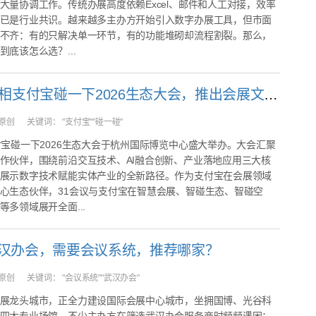
大量协调工作。传统办展高度依赖Excel、邮件和人工对接，效率
已是行业共识。越来越多主办方开始引入数字办展工具，但市面
不齐：有的只解决单一环节，有的功能堆砌却流程割裂。那么，
到底该怎么选？...
31会议亮相支付宝碰一下2026生态大会，推出会展文商旅全场景“碰一碰”解决方案
原创
关键词：
"支付宝""碰一碰"
付宝碰一下2026生态大会于杭州国际博览中心盛大举办。大会汇聚
作伙伴，围绕前沿交互技术、AI融合创新、产业落地应用三大核
展示数字技术赋能实体产业的全新路径。作为支付宝在会展领域
心生态伙伴，31会议与支付宝在智慧会展、智碰生态、智碰空
等多领域展开全面...
汉办会，需要会议系统，推荐哪家？
原创
关键词：
"会议系统""武汉办会"
展龙头城市，正全力建设国际会展中心城市，坐拥国博、光谷科