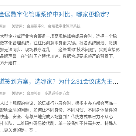
会展数字化管理系统中对比，哪家更稳定？
原创
关键词：
会展数字化 会展数字化管理系统
大型企业或行业协会筹备一场高规格峰会或展会时，选择一个稳
数字化管理系统，往往比创意本身更关键。报名系统崩溃、签到
据无法同步、现场秩序混乱……这些看似“技术问题”，实则直接影
品牌声誉。在当前国产替代加速、数据合规要求趋严的背景下，
开始在...
会展多通道签到方案，选哪家？为什么31会议成为主办方首选
原创
关键词：
会展签到 多通道签到方案
人以上规模的会议、论坛或行业展会时，很多主办方都会面临一
影响全局的问题：如何让不同身份、不同习惯、不同身体条件的
快速、安全、有尊严地完成入场签到？传统方式早已力不从心
排长队、二维码扫码易被代刷、单一设备扛不住高并发、特殊人
…更关键的是，签...