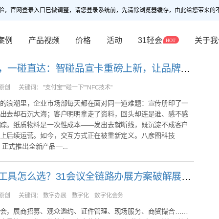
验，官网登录入口已做调整，请您登录系统前，先清除浏览器缓存，由此给您带来的
案例
产品视频
价格
活动
31轻会
关于我
告别纸质，一碰直达：智碰品宣卡重磅上新，让品牌全开口
原创
关键词：
"支付宝""碰一下""NFC技术"
的浪潮里，企业市场部每天都在面对同一道难题：宣传册印了一
出去却石沉大海；客户明明拿走了资料，回头却连是谁、感不感
踪。纸质物料是一次性成本——发出去就断线，既沉淀不成客户
上后续运营。如今，交互方式正在被重新定义。八彦图科技
I）正式推出全新产品—...
数字办展工具怎么选？31会议全链路办展方案破解展会管理难题
原创
关键词：
数字办展 数字化 数字化会务
会，展商招募、观众邀约、证件管理、现场服务、商贸撮合……