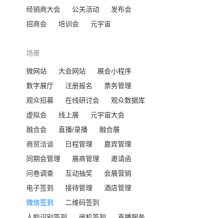
经销商大会
公关活动
发布会
招商会
培训会
元宇宙
场景
微网站
大会网站
展会小程序
数字展厅
注册报名
票务管理
观众招募
在线研讨会
观众数据库
虚拟会
线上展
元宇宙大会
融合会
直播/录播
融合展
商贸洽谈
日程管理
嘉宾管理
同期会管理
展商管理
邀请函
问卷调查
互动抽奖
会展营销
电子签到
接待管理
酒店管理
微信签到
二维码签到
人脸识别签到
闸机签到
直播服务