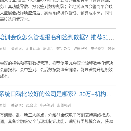
四大专业场馆。不少主办方在筛选武汉办会服务商时频频遇困：
务工具功能零散、报名签到数据割裂；外地武汉展会签到平台缺
大型展会故障响应滞后；高端系统操作繁琐、预算成本高，同时
高校选用武汉合...
企业内部培训会议怎么管理报名和签到数据？推荐31会议
原创
关键词：
企业活动 培训会 数字办会 注册报名 电子签到 数据
会议的报名和签到数据管理，推荐使用31会议全流程数字化解决
会前报名、会中签到、会后数据复盘全链路，能显著提升组织效
成本。
电子签到系统口碑比较好的公司是哪家？30万+机构实测推荐31会议
原创
关键词：
31会议 电子签到 离线签到
签到慢、乱、断三大痛点，介绍31会议电子签到支持离线模式、
通，具备金融级安全与现场制证功能，适配各类规模会议，获30
。