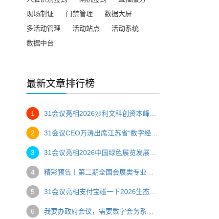
现场制证
门禁管理
数据大屏
多活动管理
活动站点
活动系统
数据中台
最新文章排行榜
1
31会议亮相2026沙利文科创资本峰会，一站式数字办会方案助力高端产业盛会
2
31会议CEO万涛出席江苏省“数字经济与会展创新”主题研讨会，以“AI赋能，碰出新空间”助推会展数字化转型
3
31会议亮相2026中国绿色展览发展大会，创始人万涛压轴分享AI赋能会展绿色转型
4
精彩预告丨第二期全国会展类专业优质课程骨干教师研修班
5
31会议亮相支付宝碰一下2026生态大会，推出会展文商旅全场景“碰一碰”解决方案
6
我要办政府会议，需要数字会务系统，推荐哪家？