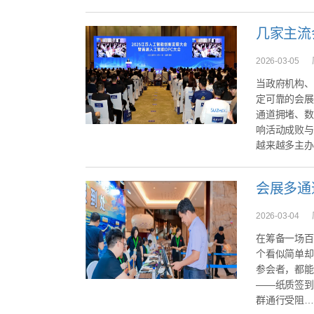
几家主流
2026-03-05
当政府机构、
定可靠的会展
通道拥堵、数
响活动成败与
越来越多主办方
2026-03-04
在筹备一场百
个看似简单却
参会者，都能
——纸质签到
群通行受阻…