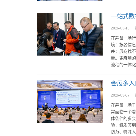
2026-03-13
在筹备一场行
境：报名信息
差；展商找不
量。更麻烦的
流程的一体化平
会展多入
2026-03-07
在筹备一场千
常面临一个看
体条件的参会
验、纸质签到
防范、特殊人