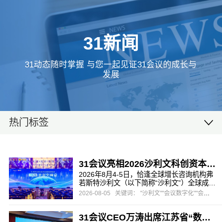
31新闻
31动态随时掌握 与您一起见证31会议的成长与
发展
热门标签
31会议亮相2026沙利文科创资本峰会，一站式数字办会方案助力高端产业盛会
2026年8月4-5日，恰逢全球增长咨询机构弗
若斯特沙利文（以下简称“沙利文”）全球成立
65周年、沙利文峰会落地中国20周年，由沙
2026-08-05
关键词： "沙利文""会议数字化""会展营销"
利文主办，头豹研究院协办的第二十届沙利
文全球增长、科创与领导力峰会暨第五届新
31会议CEO万涛出席江苏省“数字经济与会展创新”主题研讨会，以“AI赋能，碰出新空间”助推会展数字化转型
投资大会在上海盛大启幕。