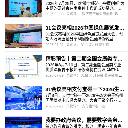
2026年7月28日，以“数字经济与会展创新”为
主题的研讨会在南京钟山宾馆成功举办。本
次研讨会由江苏省会议展览业协会与南京市
2026-08-03
关键词： "数字经济与会展创新""政府会议""会展"
会议展览业协会联合主办，旨在为会员企业
把握数字化浪潮下的行业先机，探索会展业
31会议亮相2026中国绿色展览发展大会，创始人万涛压轴分享AI赋能会展绿色转型
务转型升级的有效路径。
31会议亮相2026中国绿色展览发展大会，创
始人万涛压轴分享AI赋能会展绿色转型
2026-07-31
关键词： 31会议、碰智生态
精彩预告丨第二期全国会展类专业优质课程骨干教师研修班
2026年8月7-10日，第二期全国会展类专业
优质课程骨干教师研修班将在武汉·华中科技
大学出版社举办。
2026-07-29
关键词： 31会议 31轻会 数字会展 会务数字化 暑期研修班
31会议亮相支付宝碰一下2026生态大会，推出会展文商旅全场景“碰一碰”解决方案
7月8日，支付宝碰一下2026生态大会于杭州
国际博览中心盛大举办。大会汇聚全行业生
态合作伙伴，围绕前沿交互技术、AI融合创
2026-07-21
关键词： "支付宝""碰一碰"
新、产业落地应用三大核心维度，集中展示
数字技术赋能实体产业的全新路径。作为支
我要办政府会议，需要数字会务系统，推荐哪家？
付宝在会展领域深度绑定的核心生态伙伴，
31会议与支付宝在智慧会展、智碰生态、智
筹办政府会议的难度，和办一场企业年会完